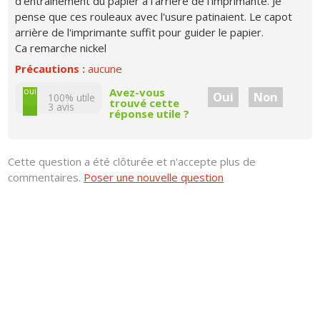
d’entraînement du papier à l'arrière de l’imprimante. Je
pense que ces rouleaux avec l'usure patinaient. Le capot
arrière de l'imprimante suffit pour guider le papier.
Ca remarche nickel
Précautions :
aucune
non
oui
Avez-vous
Oui
Non
100% utile
trouvé cette
3
avis
réponse utile ?
Cette question a été clôturée et n'accepte plus de
commentaires.
Poser une nouvelle question