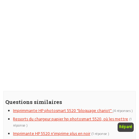
Questions similaires
Imprimmante HP photosmart 5520 "bloquage chariot"
(4 réponses )
Ressorts du chargeur papier hp photosmart 5520, où les mettre
(1
réponse )
Réparé
Imprimante HP 5520 n'imprime plus en noir
(1 réponse )