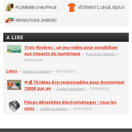
PLOMBERIE-CHAUFFAGE
VÊTEMENTS, LINGE, BIJOUX
RÉPARATIONS DIVERSES
A LIRE
Trois-Rivières : un jeu-vidéo pour sensibiliser
aux impacts du numérique
—
Pourquoi réparer ?
—
30/01/2026
Liens
—
Guides pratiques
— 02/11/2023
🌱💰 70 idées éco-responsables pour économiser
1000€ par an
—
Guides pratiques
— 22/09/2023
Pièces détachées électroménager : tous les
sites
—
Guides pratiques
— 27/01/2023