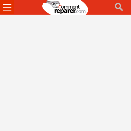
Ouvrir
le
menu