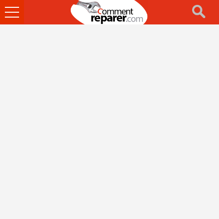
Ouvrir
le
menu