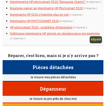
Imprimmante HP photosmart 5520 "bloquage chariot"
(4 réponses )
Bourrage papier sur imprimante HP Photosmart 5520
(1 réponse )
Imprimante HP 5520 n'imprime plus en noir
(1 réponse )
Imprimante HP PHOTOSMART 5520
(0 réponse )
HP photosmart 5520 : problème d'impression
(0 réponse )
Débloquer imprimante HP arrivée en obsolescence programmée
(3 réponses )
Réparé
Réparer, c'est bien, mais si je n'y arrive pas ?
Pièces détachées
Je trouve mes pièces détachées
Dépanneur
Je trouve un pro près de chez moi