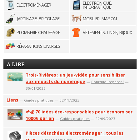
ELECTRONIQUE,
ELECTROMÉNAGER
INFORMATIQUE
JARDINAGE, BRICOLAGE
MOBILIER, MAISON
PLOMBERIE-CHAUFFAGE
VÊTEMENTS, LINGE, BIJOUX
RÉPARATIONS DIVERSES
A LIRE
Trois-Rivières : un jeu-vidéo pour sensibiliser
aux impacts du numérique
—
Pourquoi réparer ?
—
30/01/2026
Liens
—
Guides pratiques
— 02/11/2023
🌱💰 70 idées éco-responsables pour économiser
1000€ par an
—
Guides pratiques
— 22/09/2023
Pièces détachées électroménager : tous les
sites
—
Guides pratiques
— 27/01/2023