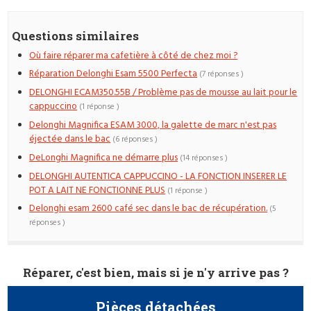
Questions similaires
Où faire réparer ma cafetière à côté de chez moi ?
Réparation Delonghi Esam 5500 Perfecta
(7 réponses )
DELONGHI ECAM350.55B / Problème pas de mousse au lait pour le
cappuccino
(1 réponse )
Delonghi Magnifica ESAM 3000, la galette de marc n'est pas
éjectée dans le bac
(6 réponses )
DeLonghi Magnifica ne démarre plus
(14 réponses )
DELONGHI AUTENTICA CAPPUCCINO - LA FONCTION INSERER LE
POT A LAIT NE FONCTIONNE PLUS
(1 réponse )
Delonghi esam 2600 café sec dans le bac de récupération.
(5
réponses )
Réparer, c'est bien, mais si je n'y arrive pas ?
Pièces détachées