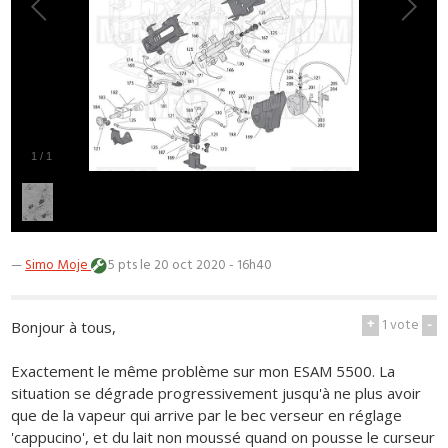
1
/
1
—
Simo Moje
5 pts
le 20 oct 2020 - 16h40
+
1
vote
-
Bonjour à tous,
Exactement le même problème sur mon ESAM 5500. La
situation se dégrade progressivement jusqu'à ne plus avoir
que de la vapeur qui arrive par le bec verseur en réglage
'cappucino', et du lait non moussé quand on pousse le curseur