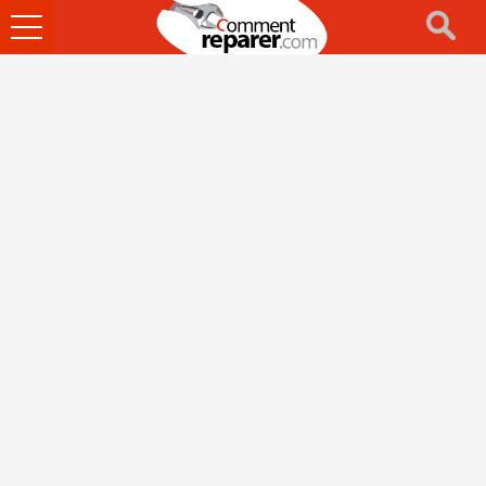
Ouvrir
le
menu