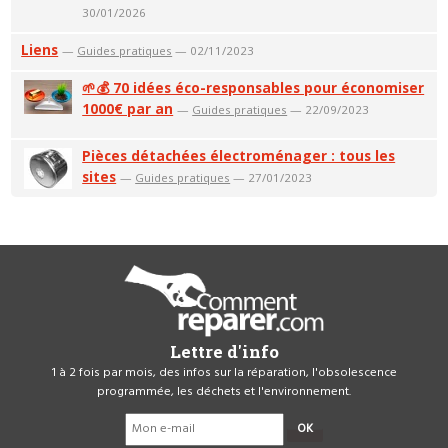
30/01/2026
Liens
—
Guides pratiques
— 02/11/2023
🌱💰 70 idées éco-responsables pour économiser
1000€ par an
—
Guides pratiques
— 22/09/2023
Pièces détachées électroménager : tous les
sites
—
Guides pratiques
— 27/01/2023
Lettre d'info
1 à 2 fois par mois, des infos sur la réparation, l'obsolescence
programmée, les déchets et l'environnement.
OK