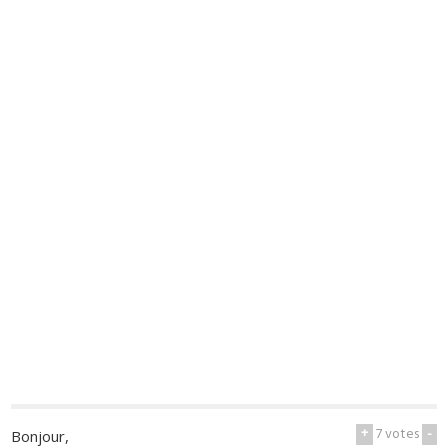
+
7
votes
-
Bonjour,