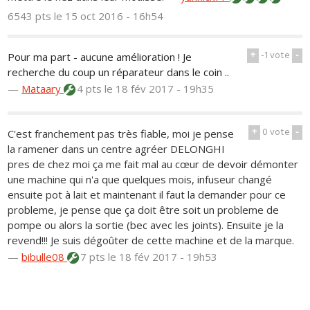
6543 pts
le 15 oct 2016 - 16h54
+
-1
vote
-
Pour ma part - aucune amélioration ! Je
recherche du coup un réparateur dans le coin ..
—
Mataary
4 pts
le 18 fév 2017 - 19h35
+
0
vote
-
C'est franchement pas très fiable, moi je pense
la ramener dans un centre agréer DELONGHI
pres de chez moi ça me fait mal au cœur de devoir démonter
une machine qui n'a que quelques mois, infuseur changé
ensuite pot à lait et maintenant il faut la demander pour ce
probleme, je pense que ça doit être soit un probleme de
pompe ou alors la sortie (bec avec les joints). Ensuite je la
revend!!! Je suis dégoûter de cette machine et de la marque.
—
bibulle08
7 pts
le 18 fév 2017 - 19h53