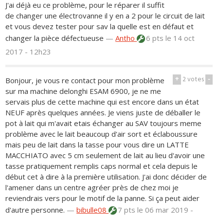
J'ai déjà eu ce problème, pour le réparer il suffit
de changer une électrovanne il y en a 2 pour le circuit de lait
et vous devez tester pour sav la quelle est en défaut et
changer la pièce défectueuse
—
Antho
6 pts
le 14 oct
2017 - 12h23
+
2
votes
-
Bonjour, je vous re contact pour mon problème
sur ma machine delonghi ESAM 6900, je ne me
servais plus de cette machine qui est encore dans un état
NEUF après quelques années. Je viens juste de déballer le
pot à lait qui m'avait etais échanger au SAV toujours meme
problème avec le lait beaucoup d'air sort et éclaboussure
mais peu de lait dans la tasse pour vous dire un LATTE
MACCHIATO avec 5 cm seulement de lait au lieu d'avoir une
tasse pratiquement remplis caps normal et cela depuis le
début cet à dire à la première utilisation. J'ai donc décider de
l'amener dans un centre agréer près de chez moi je
reviendrais vers pour le motif de la panne. Si ça peut aider
d'autre personne.
—
bibulle08
7 pts
le 06 mar 2019 -