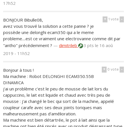
17h52
+
1
vote
-
BONJOUR Bibulle08,
avez vous trouvé la solution a cette panne ? je
possède une delonghi ecam350 qui a le meme
probleme....est ce vraiment une electrovanne comme dit par
"antho" précédemment ?
—
dimitrileb
3 pts
le 16 aoû
2019 - 11h52
+
0
vote
-
Bonjour à tous !
Ma machine : Robot DELONGHI ECAM350.55B
DINAMICA
j'ai un problème c'est le peu de mousse de lait lors du
cappuccino, le lait est liquide et chaud avec très peu de
mousse : j'ai changé le bec qui sort de la machine, appelé
coupleur carafe avec ses deux joints toriques mais
malheureusement pas d'amélioration.
Ma machine est bien détartrée, le pot à lait ainsi que la
machine ont bien été rincés avec un produit dégraissant type