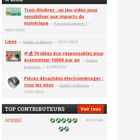
Trois-Rivières : un jeu-vidéo pour
sensibiliser aux impacts du
numérique
—
Pourquoi réparer ?
—
30/01/2026
Liens
—
Guides pratiques
— 02/11/2023
🌱💰 70 idées éco-responsables pour
économiser 1000€ par an
—
Guides
pratiques
— 22/09/2023
Pièces détachées électroménager :
tous les sites
—
Guides pratiques
—
27/01/2023
TOP CONTRIBUTEURS
Voir tous
omega7
43110 pts