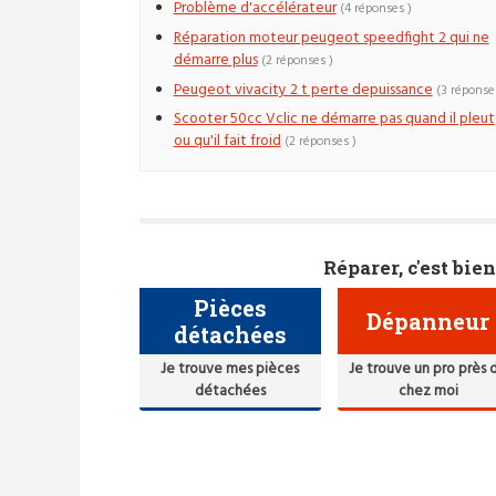
Problème d'accélérateur
(4 réponses )
Réparation moteur peugeot speedfight 2 qui ne
démarre plus
(2 réponses )
Peugeot vivacity 2 t perte depuissance
(3 réponse
Scooter 50cc Vclic ne démarre pas quand il pleut
ou qu'il fait froid
(2 réponses )
Réparer, c'est bien
Pièces
Dépanneur
détachées
Je trouve mes pièces
Je trouve un pro près 
détachées
chez moi