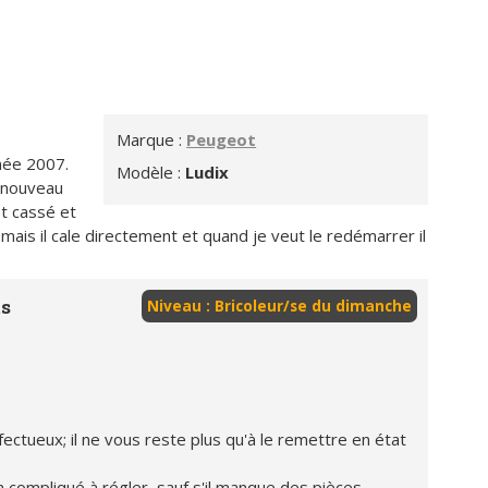
Marque :
Peugeot
née 2007.
Modèle :
Ludix
n nouveau
st cassé et
ais il cale directement et quand je veut le redémarrer il
ts
Niveau : Bricoleur/se du dimanche
éfectueux; il ne vous reste plus qu'à le remettre en état
en compliqué à régler, sauf s'il manque des pièces