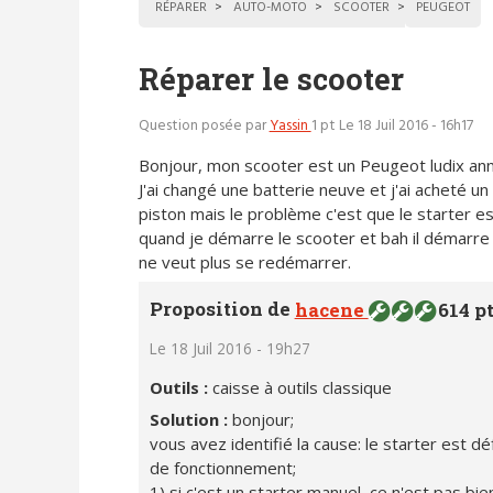
RÉPARER
AUTO-MOTO
SCOOTER
PEUGEOT
Réparer le scooter
Question posée par
Yassin
1 pt
Le 18 Juil 2016 - 16h17
Bonjour, mon scooter est un Peugeot ludix an
J'ai changé une batterie neuve et j'ai acheté u
piston mais le problème c'est que le starter e
quand je démarre le scooter et bah il démarre m
ne veut plus se redémarrer.
Proposition de
hacene
614 p
Le 18 Juil 2016 - 19h27
Outils :
caisse à outils classique
Solution :
bonjour;
vous avez identifié la cause: le starter est d
de fonctionnement;
1) si c'est un starter manuel, ce n'est pas bi