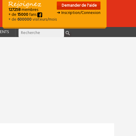
Demander de l'aide
127258
membres
➜ Inscription/Connexion
+ de
15000
fans
+ de
600000
visiteurs/mois
ENTS