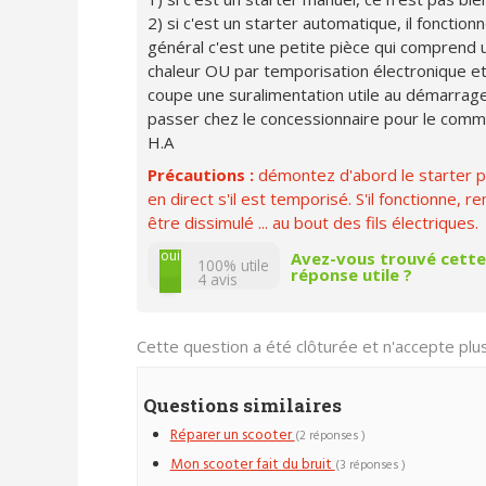
2) si c'est un starter automatique, il fonctio
général c'est une petite pièce qui comprend un
chaleur OU par temporisation électronique et 
coupe une suralimentation utile au démarrage à 
passer chez le concessionnaire pour le comman
H.A
Précautions :
démontez d'abord le starter p
en direct s'il est temporisé. S'il fonctionne,
être dissimulé ... au bout des fils électriques.
non
oui
Avez-vous trouvé cette
100% utile
réponse utile ?
4
avis
Cette question a été clôturée et n'accepte pl
Questions similaires
Réparer un scooter
(2 réponses )
Mon scooter fait du bruit
(3 réponses )