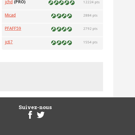
jchd
(PRO)
12224 pts
Micad
2884 pts
PFAFF59
2792 pts
jc67
1554 pts
Suivez-nous