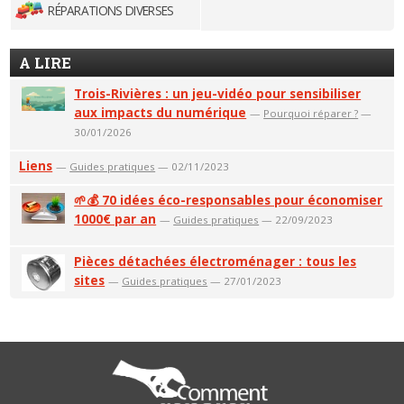
RÉPARATIONS DIVERSES
A LIRE
Trois-Rivières : un jeu-vidéo pour sensibiliser
aux impacts du numérique
—
Pourquoi réparer ?
—
30/01/2026
Liens
—
Guides pratiques
— 02/11/2023
🌱💰 70 idées éco-responsables pour économiser
1000€ par an
—
Guides pratiques
— 22/09/2023
Pièces détachées électroménager : tous les
sites
—
Guides pratiques
— 27/01/2023