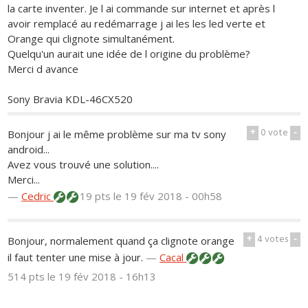
la carte inventer. Je l ai commande sur internet et après l
avoir remplacé au redémarrage j ai les les led verte et
Orange qui clignote simultanément.
Quelqu'un aurait une idée de l origine du problème?
Merci d avance
Sony Bravia KDL-46CX520
+
0
vote
-
Bonjour j ai le même problème sur ma tv sony
android...
Avez vous trouvé une solution....
Merci...
—
Cedric
19 pts
le 19 fév 2018 - 00h58
+
4
votes
-
Bonjour, normalement quand ça clignote orange
il faut tenter une mise à jour.
—
Cacal
514 pts
le 19 fév 2018 - 16h13