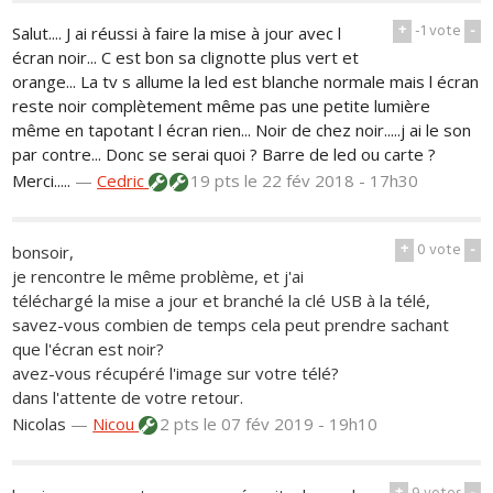
+
-1
vote
-
Salut.... J ai réussi à faire la mise à jour avec l
écran noir... C est bon sa clignotte plus vert et
orange... La tv s allume la led est blanche normale mais l écran
reste noir complètement même pas une petite lumière
même en tapotant l écran rien... Noir de chez noir.....j ai le son
par contre... Donc se serai quoi ? Barre de led ou carte ?
Merci.....
—
Cedric
19 pts
le 22 fév 2018 - 17h30
+
0
vote
-
bonsoir,
je rencontre le même problème, et j'ai
téléchargé la mise a jour et branché la clé USB à la télé,
savez-vous combien de temps cela peut prendre sachant
que l'écran est noir?
avez-vous récupéré l'image sur votre télé?
dans l'attente de votre retour.
Nicolas
—
Nicou
2 pts
le 07 fév 2019 - 19h10