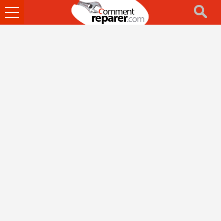
Ouvrir
le
menu