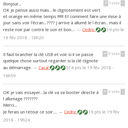
+
1
vote
-
Bonjour...
OK je pense aussi mais... le clignotement est vert
et orange en même temps !!!!!!! Et comment faire une mise à
jour sans voir l'écran....???? J arrive à allumé le l écran... mais il
reste noir par contre le son et bon.....
—
Cedric
19 pts
le
19 fév 2018 - 16h20
+
0
vote
-
Il faut brancher la clé USB et voir si il se passe
quelque chose surtout regarder si la clé clignote
au démarrage.
—
Cacal
514 pts
le 19 fév 2018 -
16h59
+
0
vote
-
OK je vais essayer....la clé va se booter directe à
l allumage ???????
Merci....
Je ferais un retour ce soir.....
—
Cedric
19 pts
le 19 fév
2018 - 19h24