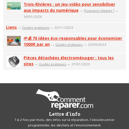
Trois-Rivières : un jeu-vidéo pour sensibiliser
aux impacts du numérique
—
Pourquoi réparer ?
—
30/01/2026
Liens
—
Guides pratiques
— 02/11/2023
🌱💰 70 idées éco-responsables pour économiser
1000€ par an
—
Guides pratiques
— 22/09/2023
Pièces détachées électroménager : tous les
sites
—
Guides pratiques
— 27/01/2023
Lettre d'info
1 à 2 fois par mois, des infos sur la réparation, l'obsolescence
programmée, les déchets et l'environnement.