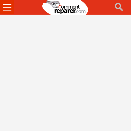
Ouvrir
le
menu