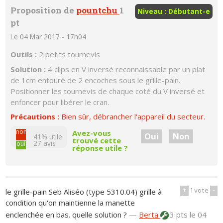
Proposition de
pountchu
1
Niveau : Débutant-e
pt
Le 04 Mar 2017 - 17h04
Outils :
2 petits tournevis
Solution :
4 clips en V inversé reconnaissable par un plat
de 1cm entouré de 2 encoches sous le grille-pain.
Positionner les tournevis de chaque coté du V inversé et
enfoncer pour libérer le cran.
Précautions :
Bien sûr, débrancher l'appareil du secteur.
non
Avez-vous
Oui
Non
41% utile
trouvé cette
27
avis
oui
réponse utile ?
+
1
vote
-
le grille-pain Seb Aliséo (type 5310.04) grille à
condition qu'on maintienne la manette
enclenchée en bas. quelle solution ?
—
Berta
3 pts
le 04