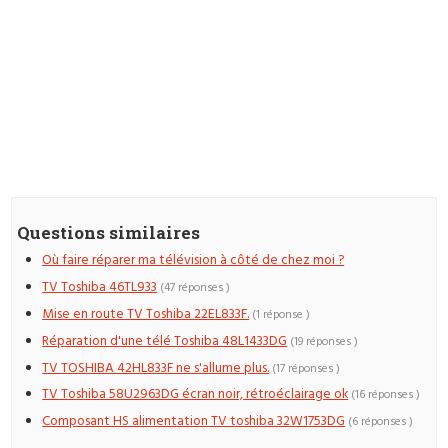
Questions similaires
Où faire réparer ma télévision à côté de chez moi ?
TV Toshiba 46TL933
(47 réponses )
Mise en route TV Toshiba 22EL833F.
(1 réponse )
Réparation d'une télé Toshiba 48L1433DG
(19 réponses )
TV TOSHIBA 42HL833F ne s'allume plus.
(17 réponses )
TV Toshiba 58U2963DG écran noir, rétroéclairage ok
(16 réponses )
Composant HS alimentation TV toshiba 32W1753DG
(6 réponses )