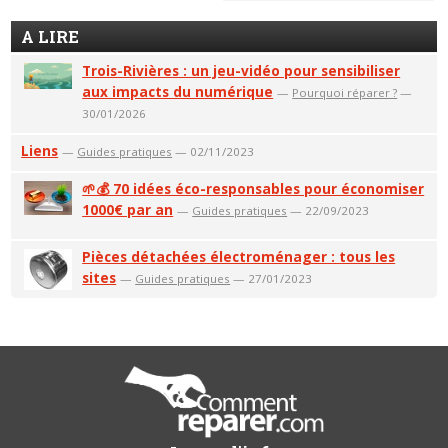
A LIRE
Trois-Rivières : un jeu-vidéo pour sensibiliser
aux impacts du numérique
—
Pourquoi réparer ?
—
30/01/2026
Liens
—
Guides pratiques
— 02/11/2023
🌱💰 70 idées éco-responsables pour économiser
1000€ par an
—
Guides pratiques
— 22/09/2023
Pièces détachées électroménager : tous les
sites
—
Guides pratiques
— 27/01/2023