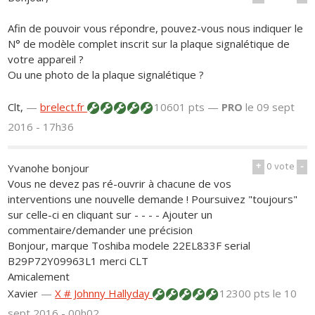
Afin de pouvoir vous répondre, pouvez-vous nous indiquer le
N° de modèle complet inscrit sur la plaque signalétique de
votre appareil ?
Ou une photo de la plaque signalétique ?
Clt,
—
brelect.fr
10601 pts —
PRO
le 09 sept
2016 - 17h36
+
0
vote
-
Yvanohe bonjour
Vous ne devez pas ré-ouvrir à chacune de vos
interventions une nouvelle demande ! Poursuivez "toujours"
sur celle-ci en cliquant sur - - - - Ajouter un
commentaire/demander une précision
Bonjour, marque Toshiba modele 22EL833F serial
B29P72Y09963L1 merci CLT
Amicalement
Xavier
—
X # Johnny Hallyday
12300 pts
le 10
sept 2016 - 00h02