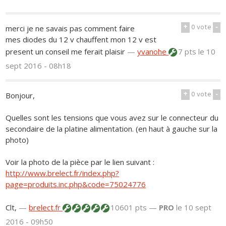
+
0
vote
-
merci je ne savais pas comment faire
mes diodes du 12 v chauffent mon 12 v est
present un conseil me ferait plaisir
—
yvanohe
7 pts
le 10
sept 2016 - 08h18
+
0
vote
-
Bonjour,
Quelles sont les tensions que vous avez sur le connecteur du
secondaire de la platine alimentation. (en haut à gauche sur la
photo)
Voir la photo de la pièce par le lien suivant :
http://www.brelect.fr/index.php?
page=produits.inc.php&code=75024776
Clt,
—
brelect.fr
10601 pts —
PRO
le 10 sept
2016 - 09h50