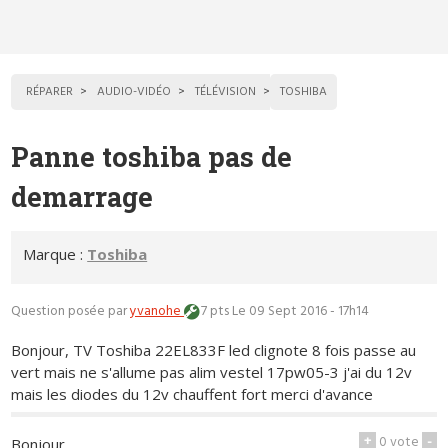
RÉPARER
AUDIO-VIDÉO
TÉLÉVISION
TOSHIBA
Panne toshiba pas de
demarrage
Marque :
Toshiba
Question posée par
yvanohe
7 pts
Le 09 Sept 2016 - 17h14
Bonjour, TV Toshiba 22EL833F led clignote 8 fois passe au
vert mais ne s'allume pas alim vestel 17pw05-3 j'ai du 12v
mais les diodes du 12v chauffent fort merci d'avance
+
0
vote
-
Bonjour,