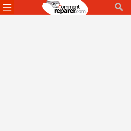
Ouvrir
le
menu