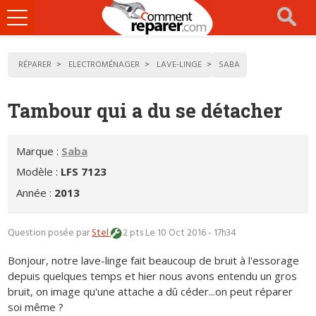
Ouvrir
le
menu
RÉPARER
ELECTROMÉNAGER
LAVE-LINGE
SABA
Tambour qui a du se détacher
Marque :
Saba
Modèle :
LFS 7123
Année :
2013
Question posée par
Stel
2 pts
Le 10 Oct 2016 - 17h34
Bonjour, notre lave-linge fait beaucoup de bruit à l'essorage
depuis quelques temps et hier nous avons entendu un gros
bruit, on image qu'une attache a dû céder...on peut réparer
soi même ?