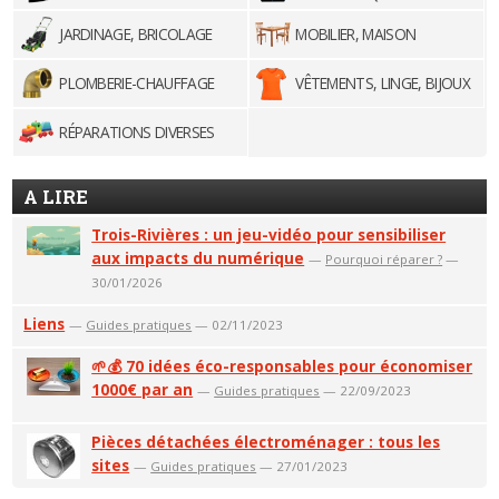
JARDINAGE, BRICOLAGE
MOBILIER, MAISON
PLOMBERIE-CHAUFFAGE
VÊTEMENTS, LINGE, BIJOUX
RÉPARATIONS DIVERSES
A LIRE
Trois-Rivières : un jeu-vidéo pour sensibiliser
aux impacts du numérique
—
Pourquoi réparer ?
—
30/01/2026
Liens
—
Guides pratiques
— 02/11/2023
🌱💰 70 idées éco-responsables pour économiser
1000€ par an
—
Guides pratiques
— 22/09/2023
Pièces détachées électroménager : tous les
sites
—
Guides pratiques
— 27/01/2023