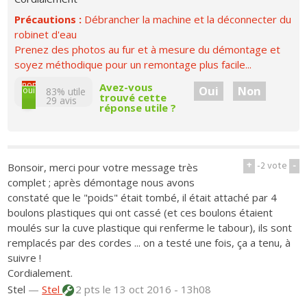
Précautions :
Débrancher la machine et la déconnecter du
robinet d'eau
Prenez des photos au fur et à mesure du démontage et
soyez méthodique pour un remontage plus facile...
non
Avez-vous
Oui
Non
oui
83% utile
trouvé cette
29
avis
réponse utile ?
+
-2
vote
-
Bonsoir, merci pour votre message très
complet ; après démontage nous avons
constaté que le "poids" était tombé, il était attaché par 4
boulons plastiques qui ont cassé (et ces boulons étaient
moulés sur la cuve plastique qui renferme le tabour), ils sont
remplacés par des cordes ... on a testé une fois, ça a tenu, à
suivre !
Cordialement.
Stel
—
Stel
2 pts
le 13 oct 2016 - 13h08