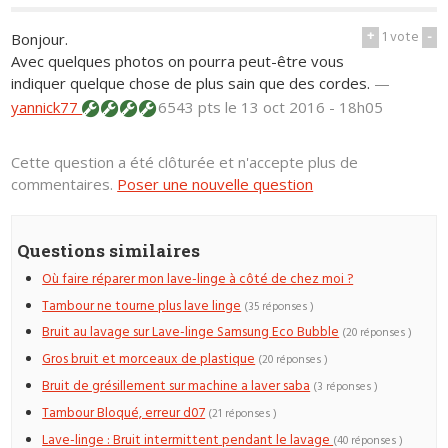
+
1
vote
-
Bonjour.
Avec quelques photos on pourra peut-être vous
indiquer quelque chose de plus sain que des cordes.
—
yannick77
6543 pts
le 13 oct 2016 - 18h05
Cette question a été clôturée et n'accepte plus de
commentaires.
Poser une nouvelle question
Questions similaires
Où faire réparer mon lave-linge à côté de chez moi ?
Tambour ne tourne plus lave linge
(35 réponses )
Bruit au lavage sur Lave-linge Samsung Eco Bubble
(20 réponses )
Gros bruit et morceaux de plastique
(20 réponses )
Bruit de grésillement sur machine a laver saba
(3 réponses )
Tambour Bloqué, erreur d07
(21 réponses )
Lave-linge : Bruit intermittent pendant le lavage
(40 réponses )