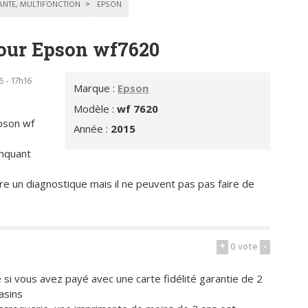
ANTE, MULTIFONCTION
EPSON
our Epson wf7620
6 - 17h16
Marque :
Epson
Modèle :
wf 7620
pson wf
Année :
2015
anquant
e un diagnostique mais il ne peuvent pas pas faire de
+
0
vote
-
si vous avez payé avec une carte fidélité garantie de 2
asins