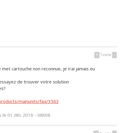
+
1
vote
-
 met cartouche non reconnue, je n'ai jamais eu
 essayez de trouver votre solution
es?
products/mainunits/faq/3563
s
le 01 déc 2016 - 08h08