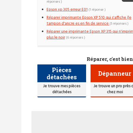
réponses )
Epson xp 305 erreur E01
(1 réponse )
Réparer imprimante Epson XP 510 qui s'affiche (le
tampon d'ancre es en fin de service
(5 réponses )
Réparer une imprimante Epson XP 315 qui n'impri
plus le noir
(6 réponses )
Réparer, c'est bien
Pièces
Dépanneur
détachées
Je trouve mes pièces
Je trouve un pro près 
détachées
chez moi