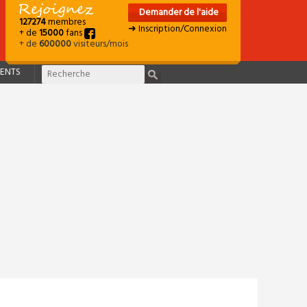
Demander de l'aide
127274
membres
➜ Inscription/Connexion
+ de
15000
fans
+ de
600000
visiteurs/mois
ENTS