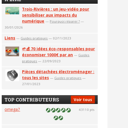
Trois-Rivières : un jeu-vidéo pour
sensibiliser aux impacts du
numérique
—
Pourquoi réparer ?
—
30/01/2026
Liens
—
Guides pratiques
— 02/11/2023
🌱💰 70 idées éco-responsables pour
économiser 1000€ par an
—
Guides
pratiques
— 22/09/2023
Pièces détachées électroménager :
tous les sites
—
Guides pratiques
—
27/01/2023
TOP CONTRIBUTEURS
Voir tous
omega7
43110 pts