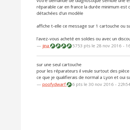
votre demande de diagnostique semble une es
réparable car en france la durée minimum est d
détachées d'un modèle
affiche t-elle ce message sur 1 cartouche ou s
l'avez-vous acheté en soldes ou avec un disco
—
jina
5753 pts
le 28 nov 2016 - 1
sur une seul cartouche
pour les réparateurs il veule surtout des pièc
ce que je qualifierais de normal a Lyon et oui 
—
poofydwarf
6 pts
le 30 nov 2016 - 22h5