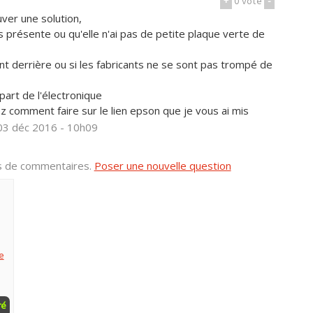
+
0
vote
-
ver une solution,
as présente ou qu'elle n'ai pas de petite plaque verte de
t derrière ou si les fabricants ne se sont pas trompé de
part de l'électronique
z comment faire sur le lien epson que je vous ai mis
 03 déc 2016 - 10h09
us de commentaires.
Poser une nouvelle question
e
ré