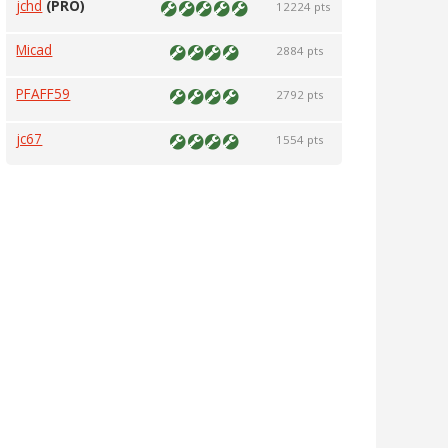
jchd
(PRO)
12224 pts
Micad
2884 pts
PFAFF59
2792 pts
jc67
1554 pts