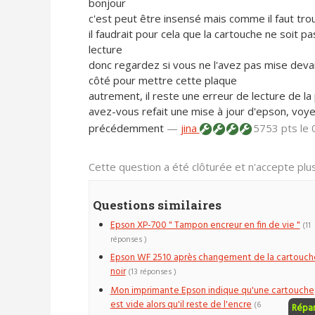
bonjour
c'est peut être insensé mais comme il faut trou
il faudrait pour cela que la cartouche ne soit p
lecture
donc regardez si vous ne l'avez pas mise devan
côté pour mettre cette plaque
autrement, il reste une erreur de lecture de la 
avez-vous refait une mise à jour d'epson, voye
précédemment
—
jina
5753 pts
le
Cette question a été clôturée et n'accepte pl
Questions similaires
Epson XP-700 " Tampon encreur en fin de vie "
(11
réponses )
Epson WF 2510 après changement de la cartouch
noir
(13 réponses )
Mon imprimante Epson indique qu'une cartouche
est vide alors qu'il reste de l'encre
(6
Répa