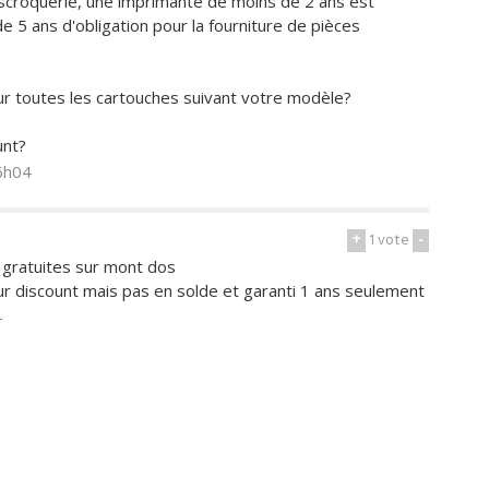
croquerie, une imprimante de moins de 2 ans est
e 5 ans d'obligation pour la fourniture de pièces
ur toutes les cartouches suivant votre modèle?
unt?
6h04
+
1
vote
-
e gratuites sur mont dos
sur discount mais pas en solde et garanti 1 ans seulement
4