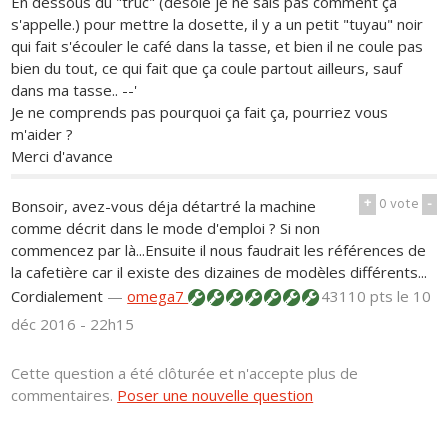
En dessous du "truc" (désolé je ne sais pas comment ça
s'appelle.) pour mettre la dosette, il y a un petit "tuyau" noir
qui fait s'écouler le café dans la tasse, et bien il ne coule pas
bien du tout, ce qui fait que ça coule partout ailleurs, sauf
dans ma tasse.. --'
Je ne comprends pas pourquoi ça fait ça, pourriez vous
m'aider ?
Merci d'avance
+
0
vote
-
Bonsoir, avez-vous déja détartré la machine
comme décrit dans le mode d'emploi ? Si non
commencez par là...Ensuite il nous faudrait les références de
la cafetière car il existe des dizaines de modèles différents...
Cordialement
—
omega7
43110 pts
le 10
déc 2016 - 22h15
Cette question a été clôturée et n'accepte plus de
commentaires.
Poser une nouvelle question