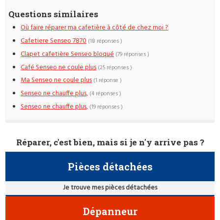
Questions similaires
Où faire réparer ma cafetière à côté de chez moi ?
Cafetiere Senseo 7870
(18 réponses )
Clapet cafetière Senseo bloqué
(79 réponses )
Café Senseo ne coule plus
(25 réponses )
Ma Senseo ne coule plus
(1 réponse )
Senseo ne chauffe plus,
(4 réponses )
Senseo ne chauffe plus,
(19 réponses )
Réparer, c'est bien, mais si je n'y arrive pas ?
Pièces détachées
Je trouve mes pièces détachées
Dépanneur