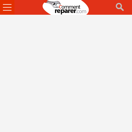
Ouvrir
le
menu