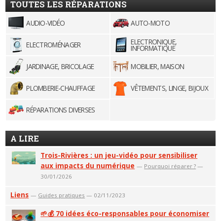
TOUTES LES RÉPARATIONS
AUDIO-VIDÉO
AUTO-MOTO
ELECTRONIQUE,
ELECTROMÉNAGER
INFORMATIQUE
JARDINAGE, BRICOLAGE
MOBILIER, MAISON
PLOMBERIE-CHAUFFAGE
VÊTEMENTS, LINGE, BIJOUX
RÉPARATIONS DIVERSES
A LIRE
Trois-Rivières : un jeu-vidéo pour sensibiliser
aux impacts du numérique
—
Pourquoi réparer ?
—
30/01/2026
Liens
—
Guides pratiques
— 02/11/2023
🌱💰 70 idées éco-responsables pour économiser