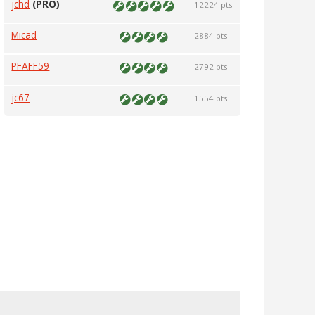
jchd
(PRO)
12224 pts
Micad
2884 pts
PFAFF59
2792 pts
jc67
1554 pts