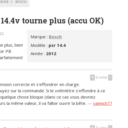
SEUSE
BOSCH
14.4v tourne plus (accu OK)
h22
Marque :
Bosch
e plus, bien
Modèle :
psr 14.4
oir PB
Année :
2012
parfaitement
+
0
vote
-
nsion correcte et s'effondrer en charge.
ez sur la commande. Si le voltmètre s'effondre à ce
t quelque chose bloque (dans ce cas vous devriez
s la même valeur, il va falloir ouvrir la bête.
—
yannick77