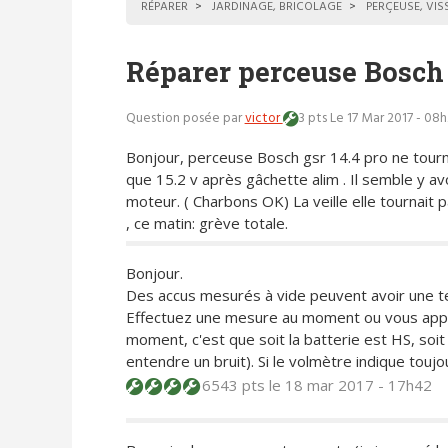
RÉPARER
JARDINAGE, BRICOLAGE
PERÇEUSE, VIS
Réparer perceuse Bosch 
Question posée par
victor
3 pts
Le 17 Mar 2017 - 08
Bonjour, perceuse Bosch gsr 14.4 pro ne tourn
que 15.2 v après gâchette alim . Il semble y av
moteur. ( Charbons OK) La veille elle tournait 
, ce matin: grève totale.
Bonjour.
Des accus mesurés à vide peuvent avoir une te
Effectuez une mesure au moment ou vous appuy
moment, c'est que soit la batterie est HS, soi
entendre un bruit). Si le volmètre indique toujour
6543 pts
le 18 mar 2017 - 17h42