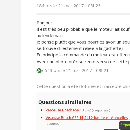
184 pts
le 21 mar 2017 - 08h25
Bonjour.
Il est très peu probable que le moteur ait souf
au lendemain.
Je pense plutôt que vous pourriez avoir un sou
se trouve directement reliée à la gâchette).
En principe la commande du moteur est effectuée
Avec une photo précise recto-verso de cette pl
6543 pts
le 21 mar 2017 - 09h21
Cette question a été clôturée et n'accepte pl
Questions similaires
Perceuse Bosch PSR 18 LI-2
(7 réponses )
Visseuse Bosch GSR 14,4 LI 2 fumée et étincelles
(
réponses )
Répa