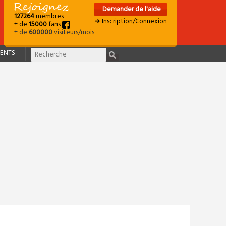
Demander de l'aide
127264
membres
➜ Inscription/Connexion
+ de
15000
fans
+ de
600000
visiteurs/mois
ENTS