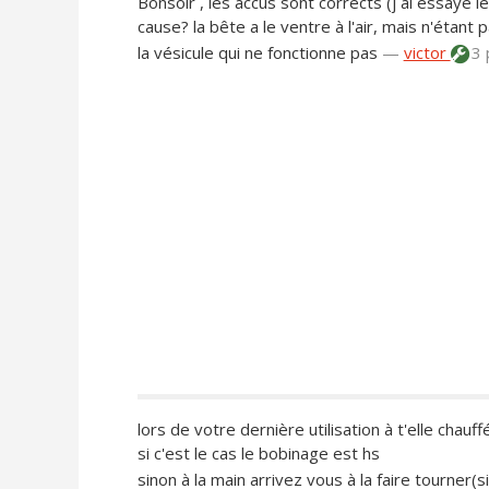
Bonsoir , les accus sont corrects (j ai essayé l
cause? la bête a le ventre à l'air, mais n'étant 
la vésicule qui ne fonctionne pas
—
victor
3 
lors de votre dernière utilisation à t'elle chauff
si c'est le cas le bobinage est hs
sinon à la main arrivez vous à la faire tourner