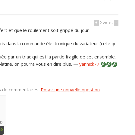
+
2
votes
-
fert et que le roulement soit grippé du jour
cis dans la commande électronique du variateur (celle qui
 par un triac qui est la partie fragile de cet ensemble.
atine, on pourra vous en dire plus.
—
yannick77
us de commentaires.
Poser une nouvelle question
10
ré