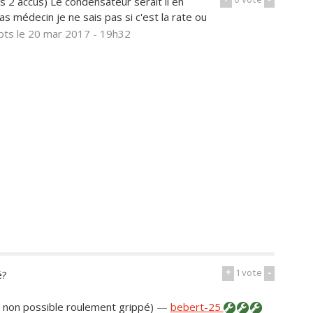
+
0
vote
-
es 2 accus) Le condensateur serait il en
pas médecin je ne sais pas si c'est la rate ou
pts
le 20 mar 2017 - 19h32
+
1
vote
-
é?
(si non possible roulement grippé)
—
bebert-25