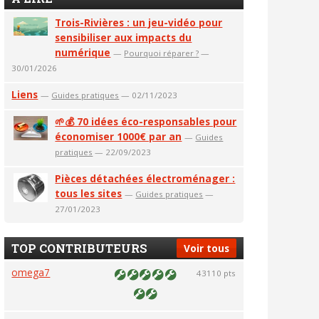
Trois-Rivières : un jeu-vidéo pour
sensibiliser aux impacts du
numérique
—
Pourquoi réparer ?
—
30/01/2026
Liens
—
Guides pratiques
— 02/11/2023
🌱💰 70 idées éco-responsables pour
économiser 1000€ par an
—
Guides
pratiques
— 22/09/2023
Pièces détachées électroménager :
tous les sites
—
Guides pratiques
—
27/01/2023
TOP CONTRIBUTEURS
Voir tous
omega7
43110 pts