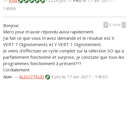
—
jchd
12224 pts —
PRO
le 17 avr 2017 -
14h06
+
0
vote
-
Bonjour;
Merci pour m'avoir répondu aussi rapidement.
J'ai fait ce que vous m'avez demandé et le résultat est X
VERT 7 Clignotements et Y VERT 1 Clignotement;
Je viens d'effectuer un cycle complet sur la sélection 3O qui a
parfaitement fonctionné et surprise, je constate que tous les
programmes fonctionnent à présent???
Cordialement
Alain
—
ALDU77SUD
5 pts
le 17 avr 2017 - 14h35