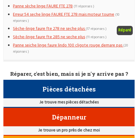
Panne sèche linge FAURE FTE 278
(11 réponses )
Erreur 54 seche linge FAURE FTE 278 mais moteur tourne
(10
réponses )
Sèche-linge faure fte 278 ne seche plus
(17 réponses )
Réparé
Sèche-linge faure fte 285 ne seche plus
(11 réponses )
Panne seiche linge faure lindo 100 cligote rouge demare pas
(20
réponses )
Réparer, c'est bien, mais si je n'y arrive pas ?
Pièces détachées
Je trouve mes pièces détachées
Dépanneur
Je trouve un pro près de chez moi