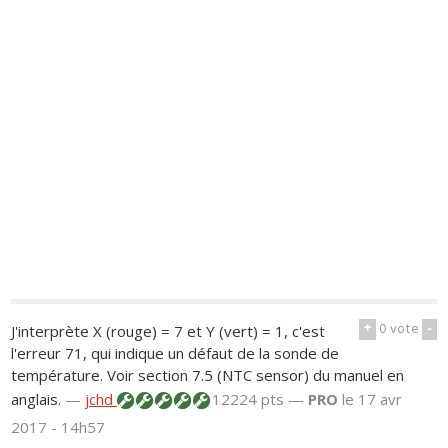
+
0
vote
-
J'interprète X (rouge) = 7 et Y (vert) = 1, c'est
l'erreur 71, qui indique un défaut de la sonde de
température. Voir section 7.5 (NTC sensor) du manuel en
anglais.
—
jchd
12224 pts —
PRO
le 17 avr
2017 - 14h57