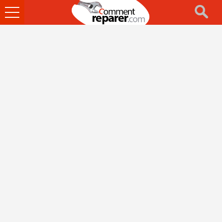
Ouvrir
le
menu