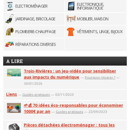
ELECTRONIQUE,
ELECTROMÉNAGER
INFORMATIQUE
JARDINAGE, BRICOLAGE
MOBILIER, MAISON
PLOMBERIE-CHAUFFAGE
VÊTEMENTS, LINGE, BIJOUX
RÉPARATIONS DIVERSES
A LIRE
Trois-Rivières : un jeu-vidéo pour sensibiliser
aux impacts du numérique
—
Pourquoi réparer ?
—
30/01/2026
Liens
—
Guides pratiques
— 02/11/2023
🌱💰 70 idées éco-responsables pour économiser
1000€ par an
—
Guides pratiques
— 22/09/2023
Pièces détachées électroménager : tous les