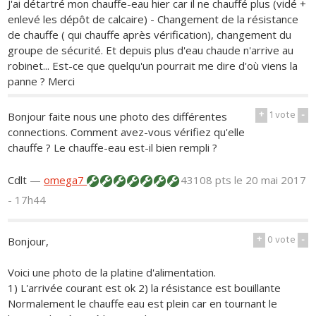
J'ai détartré mon chauffe-eau hier car il ne chauffé plus (vidé +
enlevé les dépôt de calcaire) - Changement de la résistance
de chauffe ( qui chauffe après vérification), changement du
groupe de sécurité. Et depuis plus d'eau chaude n'arrive au
robinet... Est-ce que quelqu'un pourrait me dire d'où viens la
panne ? Merci
+
1
vote
-
Bonjour faite nous une photo des différentes
connections. Comment avez-vous vérifiez qu'elle
chauffe ? Le chauffe-eau est-il bien rempli ?
Cdlt
—
omega7
43108 pts
le 20 mai 2017
- 17h44
+
0
vote
-
Bonjour,
Voici une photo de la platine d'alimentation.
1) L'arrivée courant est ok 2) la résistance est bouillante
Normalement le chauffe eau est plein car en tournant le