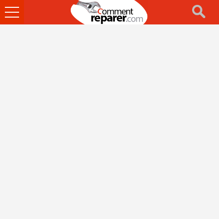
Ouvrir
le
menu