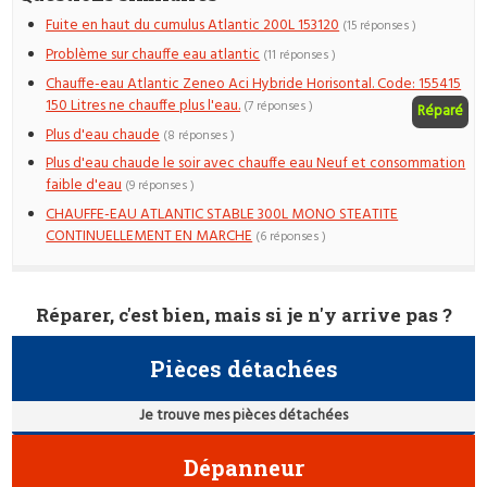
Fuite en haut du cumulus Atlantic 200L 153120
(15 réponses )
Problème sur chauffe eau atlantic
(11 réponses )
Chauffe-eau Atlantic Zeneo Aci Hybride Horisontal. Code: 155415
150 Litres ne chauffe plus l'eau.
(7 réponses )
Réparé
Plus d'eau chaude
(8 réponses )
Plus d'eau chaude le soir avec chauffe eau Neuf et consommation
faible d'eau
(9 réponses )
CHAUFFE-EAU ATLANTIC STABLE 300L MONO STEATITE
CONTINUELLEMENT EN MARCHE
(6 réponses )
Réparer, c'est bien, mais si je n'y arrive pas ?
Pièces détachées
Je trouve mes pièces détachées
Dépanneur