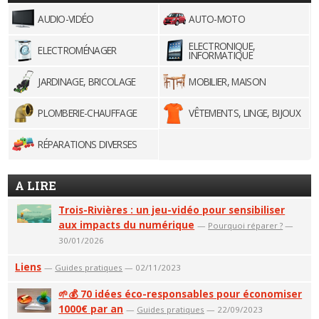
AUDIO-VIDÉO
AUTO-MOTO
ELECTRONIQUE,
ELECTROMÉNAGER
INFORMATIQUE
JARDINAGE, BRICOLAGE
MOBILIER, MAISON
PLOMBERIE-CHAUFFAGE
VÊTEMENTS, LINGE, BIJOUX
RÉPARATIONS DIVERSES
A LIRE
Trois-Rivières : un jeu-vidéo pour sensibiliser
aux impacts du numérique
—
Pourquoi réparer ?
—
30/01/2026
Liens
—
Guides pratiques
— 02/11/2023
🌱💰 70 idées éco-responsables pour économiser
1000€ par an
—
Guides pratiques
— 22/09/2023