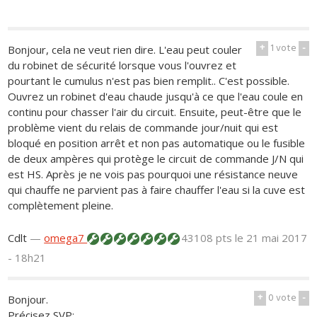
+
1
vote
-
Bonjour, cela ne veut rien dire. L'eau peut couler
du robinet de sécurité lorsque vous l'ouvrez et
pourtant le cumulus n'est pas bien remplit.. C'est possible.
Ouvrez un robinet d'eau chaude jusqu'à ce que l'eau coule en
continu pour chasser l'air du circuit. Ensuite, peut-être que le
problème vient du relais de commande jour/nuit qui est
bloqué en position arrêt et non pas automatique ou le fusible
de deux ampères qui protège le circuit de commande J/N qui
est HS. Après je ne vois pas pourquoi une résistance neuve
qui chauffe ne parvient pas à faire chauffer l'eau si la cuve est
complètement pleine.
Cdlt
—
omega7
43108 pts
le 21 mai 2017
- 18h21
+
0
vote
-
Bonjour.
Précisez SVP: