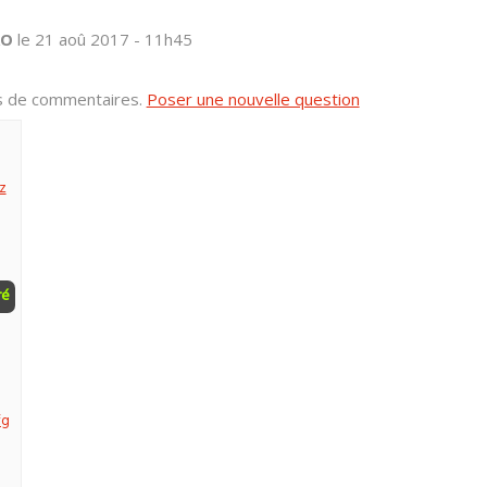
RO
le 21 aoû 2017 - 11h45
us de commentaires.
Poser une nouvelle question
z
ré
fg