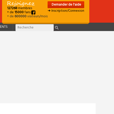
Demander de l'aide
127268
membres
➜ Inscription/Connexion
+ de
15000
fans
+ de
600000
visiteurs/mois
ENTS