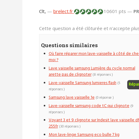
Clt,
—
brelect.fr
10601 pts —
P
Cette question a été clôturée et n'accepte pl
Questions similaires
Où faire réparer mon lave-vaisselle à côté de che
moi ?
Lave vaisselle samsung Lumière du cycle normal
arette pas de clignoter
(8 réponses )
Lave-vaisselle Samsung lumieres flash
(5
Répa
réponses )
Samsung lave vaisselle 1e
(0 réponse )
Lave-vaisselle samsung code tC qui clignote
(9
réponses )
Voyant 3 et 9 clignote sur Indesit lave vaisselle d
255fr
(30 réponses )
Mon lave-linge Samsung eco bulle 7 kg