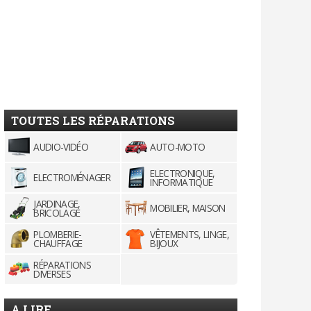
TOUTES LES RÉPARATIONS
AUDIO-VIDÉO
AUTO-MOTO
ELECTRONIQUE,
ELECTROMÉNAGER
INFORMATIQUE
JARDINAGE,
MOBILIER, MAISON
BRICOLAGE
PLOMBERIE-
VÊTEMENTS, LINGE,
CHAUFFAGE
BIJOUX
RÉPARATIONS
DIVERSES
A LIRE