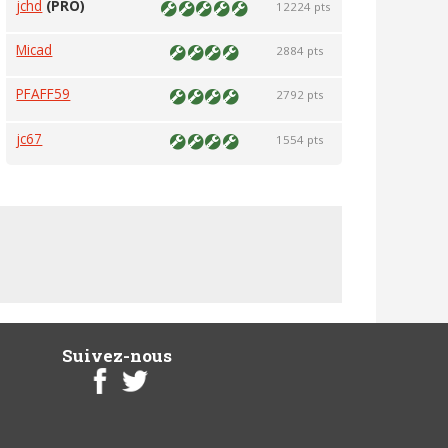
jchd
(PRO)
12224 pts
Micad
2884 pts
PFAFF59
2792 pts
jc67
1554 pts
Suivez-nous