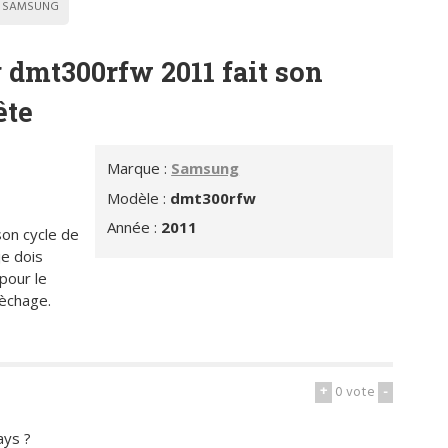
SAMSUNG
 dmt300rfw 2011 fait son
ête
Marque :
Samsung
Modèle :
dmt300rfw
Année :
2011
on cycle de
je dois
pour le
sèchage.
+
0
vote
-
ays ?