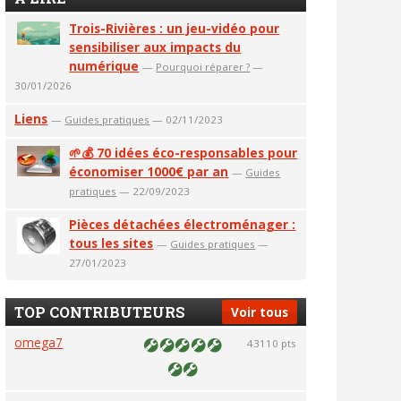
Trois-Rivières : un jeu-vidéo pour
sensibiliser aux impacts du
numérique
—
Pourquoi réparer ?
—
30/01/2026
Liens
—
Guides pratiques
— 02/11/2023
🌱💰 70 idées éco-responsables pour
économiser 1000€ par an
—
Guides
pratiques
— 22/09/2023
Pièces détachées électroménager :
tous les sites
—
Guides pratiques
—
27/01/2023
TOP CONTRIBUTEURS
Voir tous
omega7
43110 pts