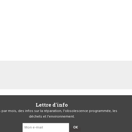
Lettre d'info
is par mois, des infos sur la réparation, l'obsolescence programmée, les
déchets et l'environnement.
OK