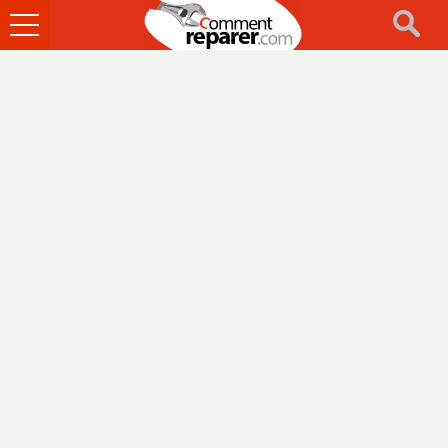
Ouvrir
le
menu