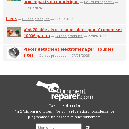
aux impacts du numérique
—
Pourquoi réparer ?
—
30/01/2026
Liens
—
Guides pratiques
— 02/11/2023
🌱💰 70 idées éco-responsables pour économiser
1000€ par an
—
Guides pratiques
— 22/09/2023
Pièces détachées électroménager : tous les
sites
—
Guides pratiques
— 27/01/2023
Lettre d'info
1 à 2 fois par mois, des infos sur la réparation, l'obsolescence
programmée, les déchets et l'environnement.
OK