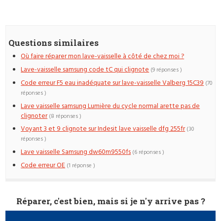
Questions similaires
Où faire réparer mon lave-vaisselle à côté de chez moi ?
Lave-vaisselle samsung code tC qui clignote
(9 réponses )
Code erreur F5 eau inadéquate sur lave-vaisselle Valberg 15C39
(70
réponses )
Lave vaisselle samsung Lumière du cycle normal arette pas de
clignoter
(8 réponses )
Voyant 3 et 9 clignote sur Indesit lave vaisselle dfg 255fr
(30
réponses )
Lave vaisselle Samsung dw60m9550fs
(6 réponses )
Code erreur OE
(1 réponse )
Réparer, c'est bien, mais si je n'y arrive pas ?