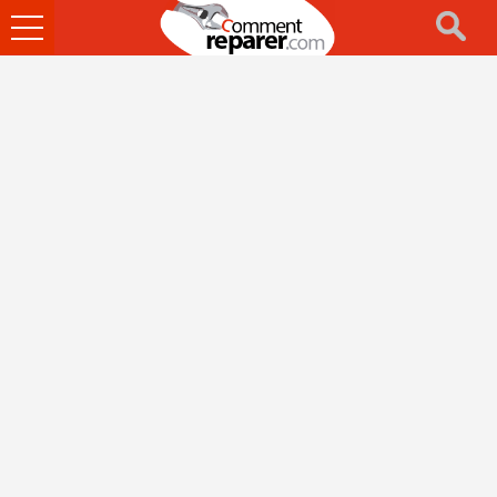
Ouvrir
le
menu