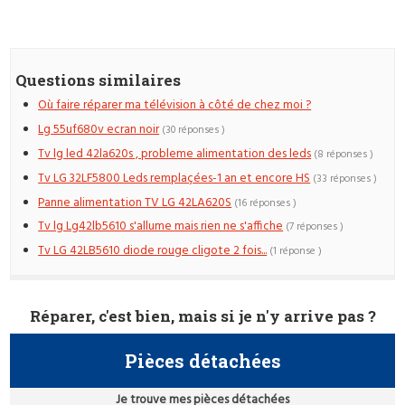
Questions similaires
Où faire réparer ma télévision à côté de chez moi ?
Lg 55uf680v ecran noir
(30 réponses )
Tv lg led 42la620s , probleme alimentation des leds
(8 réponses )
Tv LG 32LF5800 Leds remplaçées-1 an et encore HS
(33 réponses )
Panne alimentation TV LG 42LA620S
(16 réponses )
Tv lg Lg42lb5610 s'allume mais rien ne s'affiche
(7 réponses )
Tv LG 42LB5610 diode rouge cligote 2 fois...
(1 réponse )
Réparer, c'est bien, mais si je n'y arrive pas ?
Pièces détachées
Je trouve mes pièces détachées