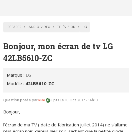
RÉPARER
AUDIO-VIDÉO
TÉLÉVISION
LG
Bonjour, mon écran de tv LG
42LB5610-ZC
Marque :
LG
Modèle :
42LB5610-ZC
Question posée par
RIM
3 pts
Le 10 Oct 2017 - 14h10
Bonjour,
l'écran de ma TV ( date de fabrication juillet 2014) ne s'allume
plus écran noir, depuis hier soir. sachant que la petite diode