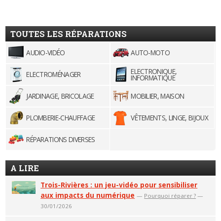
TOUTES LES RÉPARATIONS
AUDIO-VIDÉO
AUTO-MOTO
ELECTRONIQUE,
ELECTROMÉNAGER
INFORMATIQUE
JARDINAGE, BRICOLAGE
MOBILIER, MAISON
PLOMBERIE-CHAUFFAGE
VÊTEMENTS, LINGE, BIJOUX
RÉPARATIONS DIVERSES
A LIRE
Trois-Rivières : un jeu-vidéo pour sensibiliser
aux impacts du numérique
—
Pourquoi réparer ?
—
30/01/2026