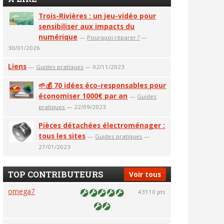
Trois-Rivières : un jeu-vidéo pour
sensibiliser aux impacts du
numérique
—
Pourquoi réparer ?
—
30/01/2026
Liens
—
Guides pratiques
— 02/11/2023
🌱💰 70 idées éco-responsables pour
économiser 1000€ par an
—
Guides
pratiques
— 22/09/2023
Pièces détachées électroménager :
tous les sites
—
Guides pratiques
—
27/01/2023
TOP CONTRIBUTEURS
Voir tous
omega7
43110 pts