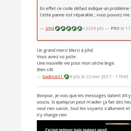
En effet ce code défaut indique un problème 
Cette panne est réparable ; vous pouvez m
—
jchd
12224 pts —
PRO
le 1
Un grand merci Merci à Jchd.
Vous aviez vu juste.
Une nouvelle vie pour mon sèche linge.
Bien cdt
—
badrice31
9 pts
le 22 nov 2017 - 17h45
Bonjour, je vois que les messages datent d'il y
soucis. Si quelqu'un peut m'aider ça fait des h
veut rien savoir, tout les voyants s'allument e
n'y change rien.
J'ai tout nettoyer mais toujours pareil