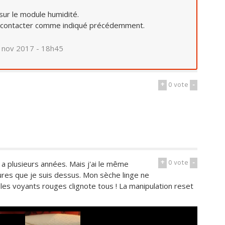
sur le module humidité.
e contacter comme indiqué précédemment.
1 nov 2017 - 18h45
+
0
vote
-
+
0
vote
-
 a plusieurs années. Mais j'ai le même
eures que je suis dessus. Mon sèche linge ne
t les voyants rouges clignote tous ! La manipulation reset