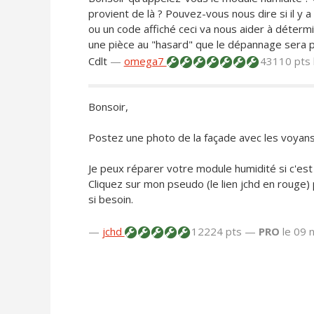
provient de là ? Pouvez-vous nous dire si il y a 
ou un code affiché ceci va nous aider à déter
une pièce au "hasard" que le dépannage sera pos
Cdlt
—
omega7
43110 pts
Bonsoir,
Postez une photo de la façade avec les voyans 
Je peux réparer votre module humidité si c'est 
Cliquez sur mon pseudo (le lien jchd en rouge
si besoin.
—
jchd
12224 pts —
PRO
le 09 