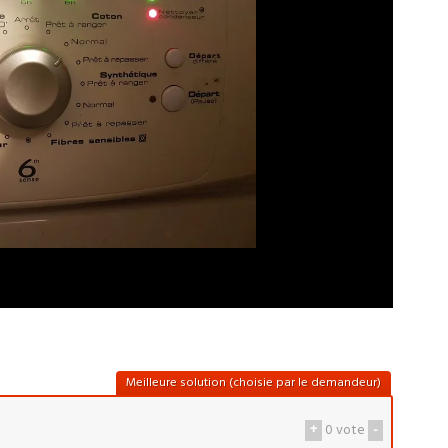
Meilleure solution (choisie par le demandeur)
+
0
vote
-