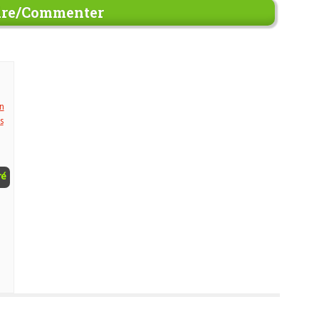
re/Commenter
n
s
ré