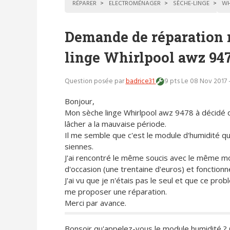
RÉPARER
ELECTROMÉNAGER
SÈCHE-LINGE
WH
Demande de réparation 
linge Whirlpool awz 94
Question posée par
badrice31
9 pts
Le 08 Nov 2017 
Bonjour,
Mon sèche linge Whirlpool awz 9478 à décidé 
lâcher a la mauvaise période.
Il me semble que c'est le module d'humidité qui
siennes.
J'ai rencontré le même soucis avec le même 
d'occasion (une trentaine d'euros) et fonctionne
J'ai vu que je n'étais pas le seul et que ce pr
me proposer une réparation.
Merci par avance.
Bonsoir qu'appelez-vous le module humidité ? Q