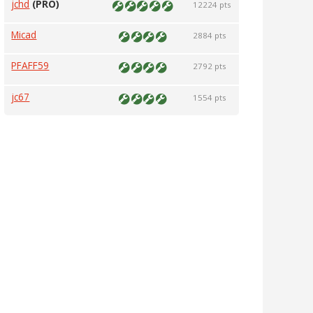
jchd
(PRO)
12224 pts
Micad
2884 pts
PFAFF59
2792 pts
jc67
1554 pts