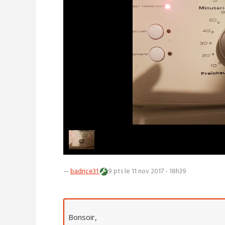
—
badrice31
9 pts
le 11 nov 2017 - 18h39
Bonsoir,