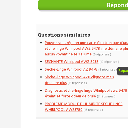
Répond
Questions similaires
Pouvez vous réparer une carte électronique d'un.
sèche linge Whirlpool AWZ 9478 : ne démarre plu
aucun voyant ne se s'allume
(6 réponses )
SECHANTE Whirlpool AWZ 8238
(13 réponses )
Sèche-Linge Whirpool AZ 9478
(3 réponses )
Répa
Sèche-linge Whirlpool AZB clignote mais
demarre plus
(15 réponses )
Diagnostic sèche-linge linge Whirlpool awz 9478
éteint et forte odeur de brulé
(3 réponses )
PROBLEME MODULE D'HUMIDITE SECHE LINGE
WHIRLPOOL AWZ3789
(15 réponses )