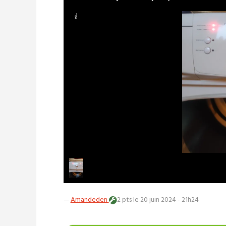
—
Amandeden
2 pts
le 20 juin 2024 - 21h24