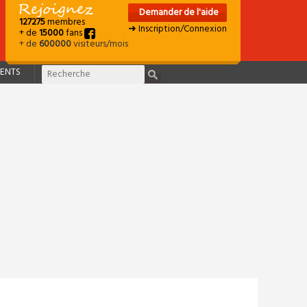
Demander de l'aide
127275
membres
➜ Inscription/Connexion
+ de
15000
fans
+ de
600000
visiteurs/mois
ENTS