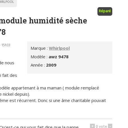
IRLPOOL
Réparé
module humidité sèche
78
- 15h33
Marque :
Whirlpool
Modèle :
awz 9478
de nous
Année :
2009
 fait des
modèle appartenant à ma maman ( module remplacé
 nickel depuis).
oblème est récurrent. Donc si une âme charitable pouvait
+
0
vote
-
u'est-ce qui vous fait dire que la panne