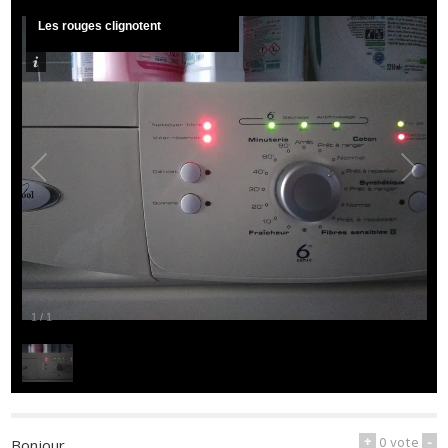
Les rouges clignotent
1
/
1
+
0
vote
-
Bonjour,