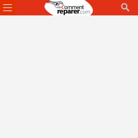
Ouvrir
le
menu