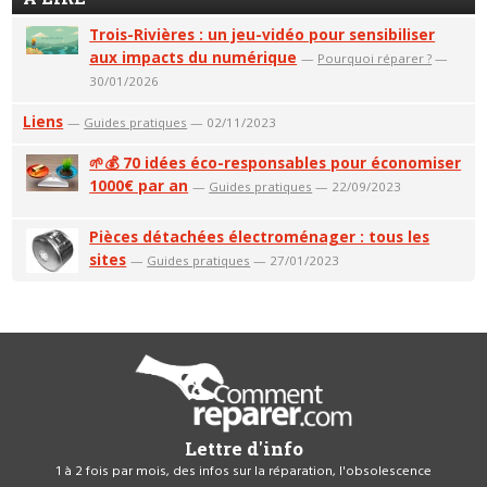
Trois-Rivières : un jeu-vidéo pour sensibiliser
aux impacts du numérique
—
Pourquoi réparer ?
—
30/01/2026
Liens
—
Guides pratiques
— 02/11/2023
🌱💰 70 idées éco-responsables pour économiser
1000€ par an
—
Guides pratiques
— 22/09/2023
Pièces détachées électroménager : tous les
sites
—
Guides pratiques
— 27/01/2023
Lettre d'info
1 à 2 fois par mois, des infos sur la réparation, l'obsolescence