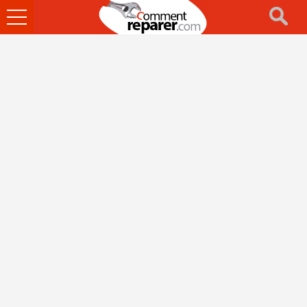
Ouvrir
le
menu