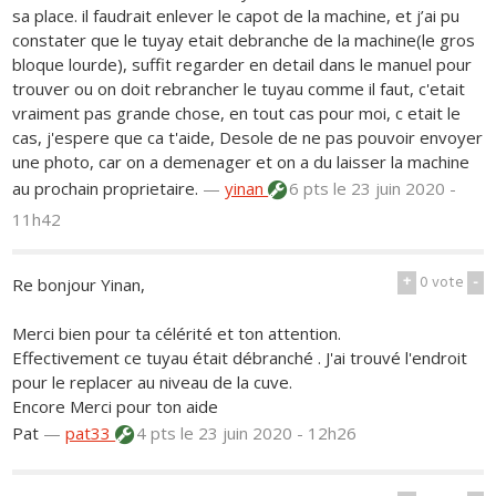
sa place. il faudrait enlever le capot de la machine, et j’ai pu
constater que le tuyay etait debranche de la machine(le gros
bloque lourde), suffit regarder en detail dans le manuel pour
trouver ou on doit rebrancher le tuyau comme il faut, c'etait
vraiment pas grande chose, en tout cas pour moi, c etait le
cas, j'espere que ca t'aide, Desole de ne pas pouvoir envoyer
une photo, car on a demenager et on a du laisser la machine
au prochain proprietaire.
—
yinan
6 pts
le 23 juin 2020 -
11h42
+
0
vote
-
Re bonjour Yinan,
Merci bien pour ta célérité et ton attention.
Effectivement ce tuyau était débranché . J'ai trouvé l'endroit
pour le replacer au niveau de la cuve.
Encore Merci pour ton aide
Pat
—
pat33
4 pts
le 23 juin 2020 - 12h26