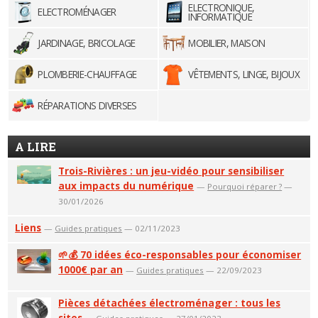
ELECTRONIQUE,
ELECTROMÉNAGER
INFORMATIQUE
JARDINAGE, BRICOLAGE
MOBILIER, MAISON
PLOMBERIE-CHAUFFAGE
VÊTEMENTS, LINGE, BIJOUX
RÉPARATIONS DIVERSES
A LIRE
Trois-Rivières : un jeu-vidéo pour sensibiliser
aux impacts du numérique
—
Pourquoi réparer ?
—
30/01/2026
Liens
—
Guides pratiques
— 02/11/2023
🌱💰 70 idées éco-responsables pour économiser
1000€ par an
—
Guides pratiques
— 22/09/2023
Pièces détachées électroménager : tous les
sites