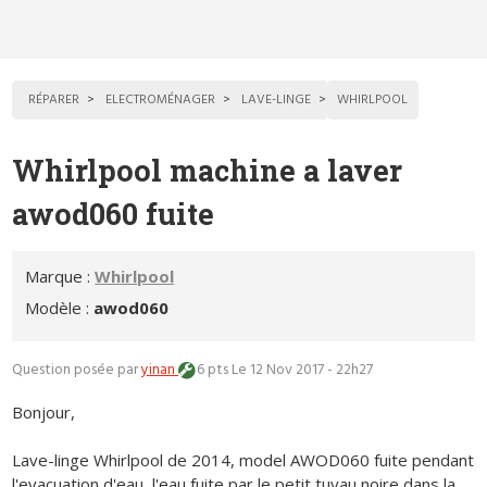
RÉPARER
ELECTROMÉNAGER
LAVE-LINGE
WHIRLPOOL
Whirlpool machine a laver
awod060 fuite
Marque :
Whirlpool
Modèle :
awod060
Question posée par
yinan
6 pts
Le 12 Nov 2017 - 22h27
Bonjour,
Lave-linge Whirlpool de 2014, model AWOD060 fuite pendant
l'evacuation d'eau, l'eau fuite par le petit tuyau noire dans la