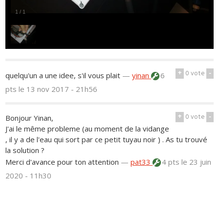
1
/
1
+
0
vote
-
quelqu'un a une idee, s'il vous plait
—
yinan
6
pts
le 13 nov 2017 - 21h56
+
0
vote
-
Bonjour Yinan,
J'ai le même probleme (au moment de la vidange
, il y a de l'eau qui sort par ce petit tuyau noir ) . As tu trouvé
la solution ?
Merci d'avance pour ton attention
—
pat33
4 pts
le 23 juin
2020 - 11h30