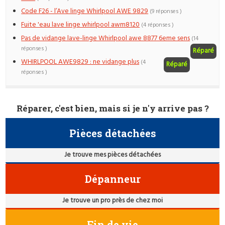
Code F26 - l’Ave linge Whirlpool AWE 9829
(9 réponses )
Fuite 'eau lave linge whirlpool awm8120
(4 réponses )
Pas de vidange lave-linge Whirlpool awe 8877 6eme sens
(14
réponses )
Réparé
WHIRLPOOL AWE9829 : ne vidange plus
(4
Réparé
réponses )
Réparer, c'est bien, mais si je n'y arrive pas ?
Pièces détachées
Je trouve mes pièces détachées
Dépanneur
Je trouve un pro près de chez moi
Fin de vie