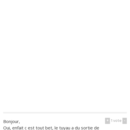
+
1
vote
-
Bonjour,
Oui, enfait c est tout bet, le tuyau a du sortie de