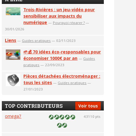
Trois-Rivières : un jeu-vidéo pour
sensibiliser aux impacts du
numérique
—
Pourquoi réparer ?
—
30/01/2026
Liens
—
Guides pratiques
— 02/11/2023
🌱💰 70 idées éco-responsables pour
économiser 1000€ par an
—
Guides
pratiques
— 22/09/2023
Pièces détachées électroménager :
tous les sites
—
Guides pratiques
—
27/01/2023
TOP CONTRIBUTEURS
Voir tous
omega7
43110 pts