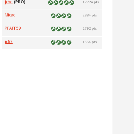
jchd
(PRO)
12224 pts
Micad
2884 pts
PFAFF59
2792 pts
jc67
1554 pts