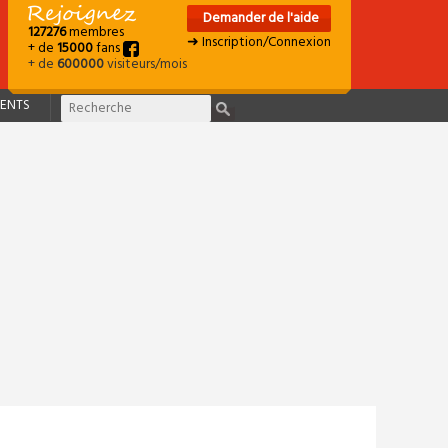
Demander de l'aide
127276
membres
➜ Inscription/Connexion
+ de
15000
fans
+ de
600000
visiteurs/mois
ENTS