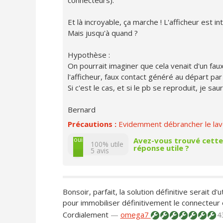
Et là incroyable, ça marche ! L'afficheur est i
Mais jusqu'à quand ?
Hypothèse :
On pourrait imaginer que cela venait d'un faux
l'afficheur, faux contact généré au départ par 
Si c'est le cas, et si le pb se reproduit, je saur
Bernard
Précautions :
Evidemment débrancher le lave
non
oui
Avez-vous trouvé cette
100% utile
réponse utile ?
5
avis
Bonsoir, parfait, la solution définitive serait d'
pour immobiliser définitivement le connecteur 
Cordialement
—
omega7
4