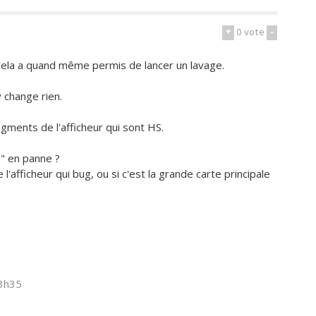
+
0
vote
-
Cela a quand même permis de lancer un lavage.
y change rien.
gments de l'afficheur qui sont HS.
é" en panne ?
'afficheur qui bug, ou si c'est la grande carte principale
13h35