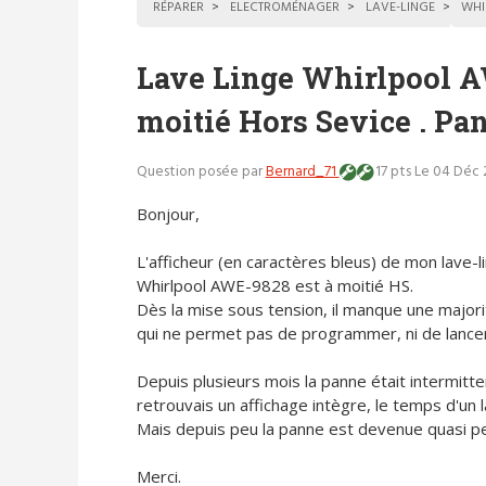
RÉPARER
ELECTROMÉNAGER
LAVE-LINGE
WHI
Lave Linge Whirlpool A
moitié Hors Sevice . Pa
Question posée par
Bernard_71
17 pts
Le 04 Déc 2
Bonjour,
L'afficheur (en caractères bleus) de mon lave-l
Whirlpool AWE-9828 est à moitié HS.
Dès la mise sous tension, il manque une major
qui ne permet pas de programmer, ni de lancer
Depuis plusieurs mois la panne était intermitte
retrouvais un affichage intègre, le temps d'un 
Mais depuis peu la panne est devenue quasi p
Merci.