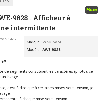
RLPOOL
Réparé
WE-9828 . Afficheur à
nne intermittente
017 - 17h27
Marque :
Whirlpool
Modèle :
AWE 9828
inge
ité de segments constituant les caractères (photo), ce
 un lavage.
nte, c'est à dire que à certaines mises sous tension, je
lavage.
ermanente, à chaque mise sous tension.