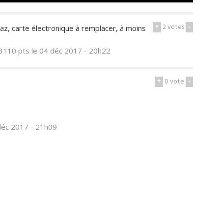
+
2
votes
-
gaz, carte électronique à remplacer, à moins
3110 pts
le 04 déc 2017 - 20h22
+
0
vote
-
déc 2017 - 21h09