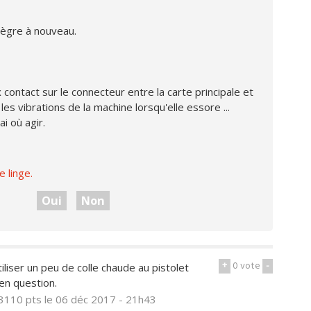
ntègre à nouveau.
 contact sur le connecteur entre la carte principale et
les vibrations de la machine lorsqu'elle essore ...
ai où agir.
 linge.
Oui
Non
+
0
vote
-
utiliser un peu de colle chaude au pistolet
en question.
3110 pts
le 06 déc 2017 - 21h43