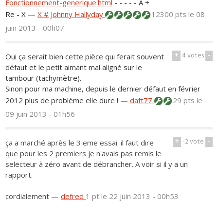
Fonctionnement-generique.html
- - - - - A +
Re - X
—
X # Johnny Hallyday
12300 pts
le 08
juin 2013 - 00h07
+
4
votes
-
Oui ça serait bien cette pièce qui ferait souvent
défaut et le petit aimant mal aligné sur le
tambour (tachymètre).
Sinon pour ma machine, depuis le dernier défaut en février
2012 plus de problème elle dure !
—
daft77
29 pts
le
09 juin 2013 - 01h56
+
-2
vote
-
ça a marché après le 3 eme essai. il faut dire
que pour les 2 premiers je n'avais pas remis le
selecteur à zéro avant de débrancher. A voir si il y a un
rapport.
cordialement
—
defred
1 pt
le 22 juin 2013 - 00h53