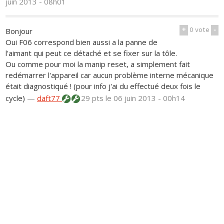
juin 2013 - 08h01
+
0
vote
-
Bonjour
Oui F06 correspond bien aussi a la panne de
l'aimant qui peut ce détaché et se fixer sur la tôle.
Ou comme pour moi la manip reset, a simplement fait
redémarrer l'appareil car aucun problème interne mécanique
était diagnostiqué ! (pour info j'ai du effectué deux fois le
cycle)
—
daft77
29 pts
le 06 juin 2013 - 00h14