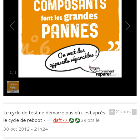
1
/
1
+
21
votes
-
Le cycle de test ne démarre pas où c'est après
le cycle de reboot ?
—
daft77
29 pts
le
30 oct 2012 - 21h24