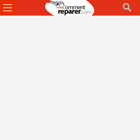
Ouvrir
le
menu