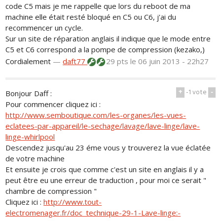
code C5 mais je me rappelle que lors du reboot de ma
machine elle était resté bloqué en C5 ou C6, j'ai du
recommencer un cycle.
Sur un site de réparation anglais il indique que le mode entre
C5 et C6 correspond a la pompe de compression (kezako,)
Cordialement
—
daft77
29 pts
le 06 juin 2013 - 22h27
+
-1
vote
-
Bonjour Daff :
Pour commencer cliquez ici :
http://www.semboutique.com/les-organes/les-vues-
eclatees-par-appareil/le-sechage/lavage/lave-linge/lave-
linge-whirlpool
Descendez jusqu'au 23 éme vous y trouverez la vue éclatée
de votre machine
Et ensuite je crois que comme c'est un site en anglais il y a
peut être eu une erreur de traduction , pour moi ce serait "
chambre de compression "
Cliquez ici :
http://www.tout-
electromenager.fr/doc_technique-29-1-Lave-linge:-