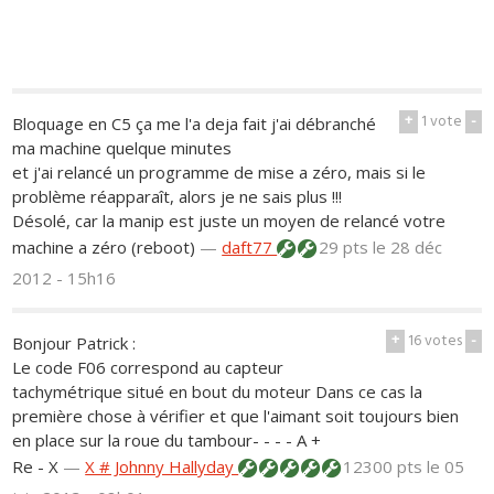
+
1
vote
-
Bloquage en C5 ça me l'a deja fait j'ai débranché
ma machine quelque minutes
et j'ai relancé un programme de mise a zéro, mais si le
problème réapparaît, alors je ne sais plus !!!
Désolé, car la manip est juste un moyen de relancé votre
machine a zéro (reboot)
—
daft77
29 pts
le 28 déc
2012 - 15h16
+
16
votes
-
Bonjour Patrick :
Le code F06 correspond au capteur
tachymétrique situé en bout du moteur Dans ce cas la
première chose à vérifier et que l'aimant soit toujours bien
en place sur la roue du tambour- - - - A +
Re - X
—
X # Johnny Hallyday
12300 pts
le 05