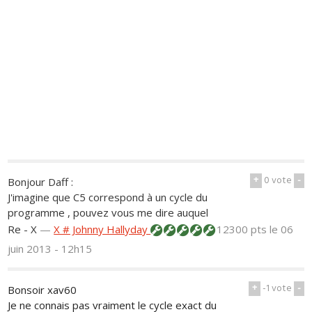
+
0
vote
-
Bonjour Daff :
J'imagine que C5 correspond à un cycle du
programme , pouvez vous me dire auquel
Re - X
—
X # Johnny Hallyday
12300 pts
le 06
juin 2013 - 12h15
+
-1
vote
-
Bonsoir xav60
Je ne connais pas vraiment le cycle exact du