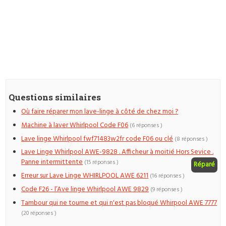
Questions similaires
Où faire réparer mon lave-linge à côté de chez moi ?
Machine à laver Whirlpool Code F06
(6 réponses )
Lave linge Whirlpool fwf71483w2fr code F06 ou clé
(8 réponses )
Lave Linge Whirlpool AWE-9828 . Afficheur à moitié Hors Sevice .
Panne intermittente
(15 réponses )
Réparé
Erreur sur Lave Linge WHIRLPOOL AWE 6211
(16 réponses )
Code F26 - l’Ave linge Whirlpool AWE 9829
(9 réponses )
Tambour qui ne tourne et qui n'est pas bloqué Whirpool AWE 7777
(20 réponses )