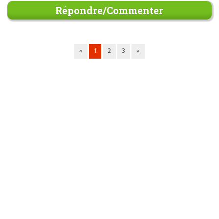
Répondre/Commenter
«
1
2
3
»