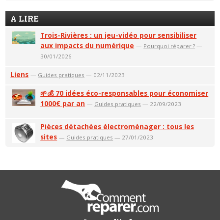
A LIRE
Trois-Rivières : un jeu-vidéo pour sensibiliser
aux impacts du numérique
—
Pourquoi réparer ?
—
30/01/2026
Liens
—
Guides pratiques
— 02/11/2023
🌱💰 70 idées éco-responsables pour économiser
1000€ par an
—
Guides pratiques
— 22/09/2023
Pièces détachées électroménager : tous les
sites
—
Guides pratiques
— 27/01/2023