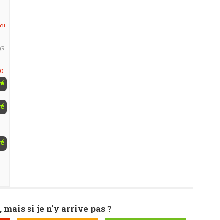
oi
(9
80
ré
ré
ré
, mais si je n'y arrive pas ?