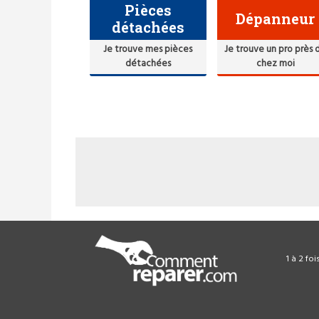
Pièces
Dépanneur
détachées
Je trouve mes pièces
Je trouve un pro près 
détachées
chez moi
1 à 2 fo