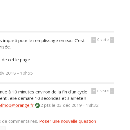
+
0
vote
-
imparti pour le remplissage en eau. C'est
risée.
e de cette page.
fév 2018 - 10h55
+
0
vote
-
ue à 10 minutes environ de la fin d'un cycle
ent . elle démare 10 secondes et s'arrete !!
efmop@orange.fr
2 pts
le 03 déc 2019 - 18h32
us de commentaires.
Poser une nouvelle question