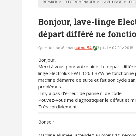
RÉPARER
ELECTROMÉNAGER
LAVE-LINGE
ELE
Bonjour, lave-linge El
départ différé ne foncti
Question posée par
patout54
3 pts
Le 02 Fév 2018 
Bonjour,
Merci à vous pour votre aide. Le départ différé
linge Electrolux EWT 1264 BYW ne fonctionne p
machine démarre de suite et fait son cycle san
problèmes.
Il n'y a pas d'erreur de panne ni de code.
Pouvez-vous me diagnostiquer le défaut et m'
Très cordialement
Bonsoir,
Machine allumée, attendez au moins 10 secon