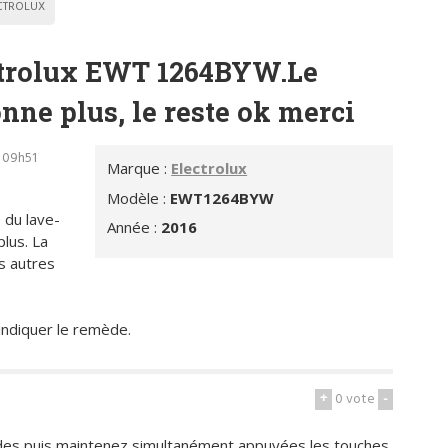
CTROLUX
ectrolux EWT 1264BYW.Le
onne plus, le reste ok merci
- 09h51
Marque :
Electrolux
Modèle :
EWT1264BYW
 du lave-
Année :
2016
lus. La
s autres
indiquer le remède.
+
0
vote
-
des puis maintenez simultanément appuyées les touches