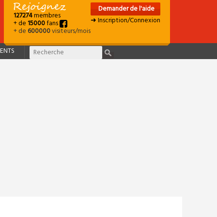
Demander de l'aide
127274
membres
➜ Inscription/Connexion
+ de
15000
fans
+ de
600000
visiteurs/mois
ENTS