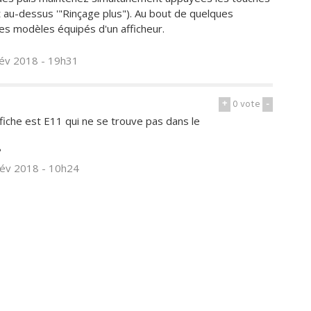
 au-dessus '"Rinçage plus"). Au bout de quelques
 les modèles équipés d'un afficheur.
fév 2018 - 19h31
+
0
vote
-
fiche est E11 qui ne se trouve pas dans le
?
fév 2018 - 10h24