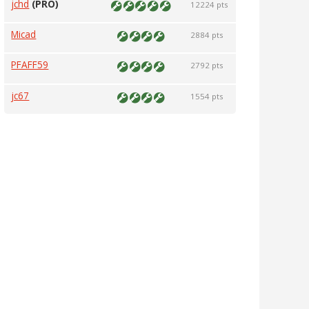
jchd
(PRO)
12224 pts
Micad
2884 pts
PFAFF59
2792 pts
jc67
1554 pts