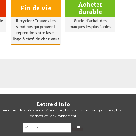
Acheter
Fin de vie
durable
de
Recycler / Trouvez les
Guide d'achat des
vendeurs qui peuvent
marques les plus fiables
reprendre votre lave-
linge à côté de chez vous
Lettre d'info
is par mois, des infos sur la réparation, l'obsolescence programmée, les
déchets et l'environnement.
OK