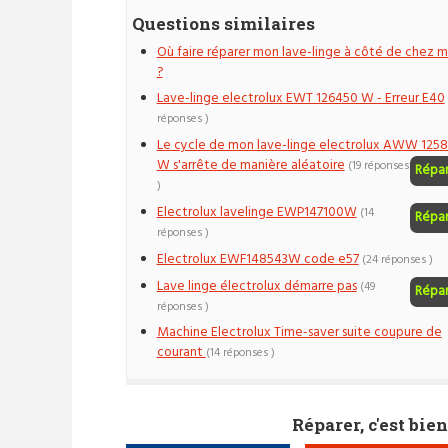
Questions similaires
Où faire réparer mon lave-linge à côté de chez m
?
Lave-linge electrolux EWT 126450 W - Erreur E40
réponses )
Le cycle de mon lave-linge electrolux AWW 125
W s'arrête de manière aléatoire
(19 réponses
Répa
)
Electrolux lavelinge EWP147100W
(14
Répa
réponses )
Electrolux EWF148543W code e57
(24 réponses )
Lave linge électrolux démarre pas
(49
Répa
réponses )
Machine Electrolux Time-saver suite coupure de
courant
(14 réponses )
Réparer, c'est bien