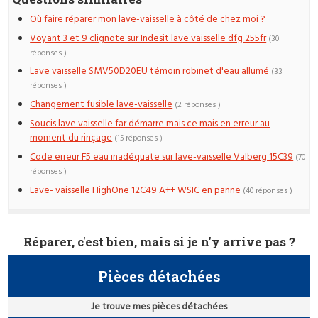
Où faire réparer mon lave-vaisselle à côté de chez moi ?
Voyant 3 et 9 clignote sur Indesit lave vaisselle dfg 255fr
(30
réponses )
Lave vaisselle SMV50D20EU témoin robinet d'eau allumé
(33
réponses )
Changement fusible lave-vaisselle
(2 réponses )
Soucis lave vaisselle far démarre mais ce mais en erreur au
moment du rinçage
(15 réponses )
Code erreur F5 eau inadéquate sur lave-vaisselle Valberg 15C39
(70
réponses )
Lave- vaisselle HighOne 12C49 A++ WSIC en panne
(40 réponses )
Réparer, c'est bien, mais si je n'y arrive pas ?
Pièces détachées
Je trouve mes pièces détachées