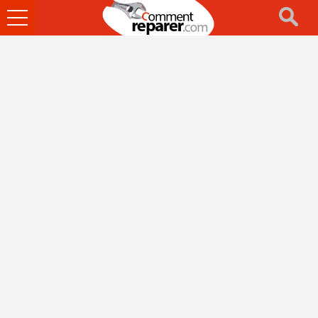
Ouvrir
le
menu