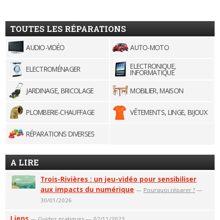
TOUTES LES RÉPARATIONS
AUDIO-VIDÉO
AUTO-MOTO
ELECTRONIQUE,
ELECTROMÉNAGER
INFORMATIQUE
JARDINAGE, BRICOLAGE
MOBILIER, MAISON
PLOMBERIE-CHAUFFAGE
VÊTEMENTS, LINGE, BIJOUX
RÉPARATIONS DIVERSES
A LIRE
Trois-Rivières : un jeu-vidéo pour sensibiliser
aux impacts du numérique
—
Pourquoi réparer ?
—
30/01/2026
Liens
—
Guides pratiques
— 02/11/2023