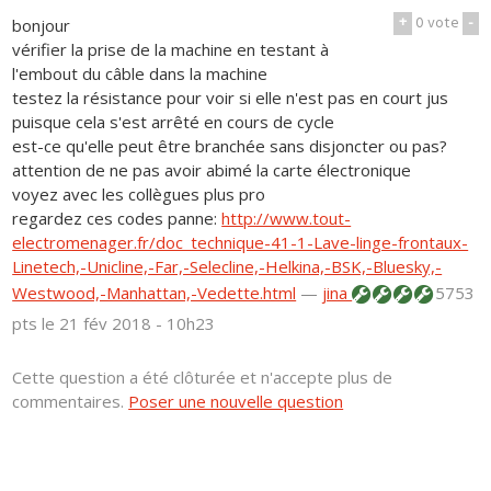
+
0
vote
-
bonjour
vérifier la prise de la machine en testant à
l'embout du câble dans la machine
testez la résistance pour voir si elle n'est pas en court jus
puisque cela s'est arrêté en cours de cycle
est-ce qu'elle peut être branchée sans disjoncter ou pas?
attention de ne pas avoir abimé la carte électronique
voyez avec les collègues plus pro
regardez ces codes panne:
http://www.tout-
electromenager.fr/doc_technique-41-1-Lave-linge-frontaux-
Linetech,-Unicline,-Far,-Selecline,-Helkina,-BSK,-Bluesky,-
Westwood,-Manhattan,-Vedette.html
—
jina
5753
pts
le 21 fév 2018 - 10h23
Cette question a été clôturée et n'accepte plus de
commentaires.
Poser une nouvelle question