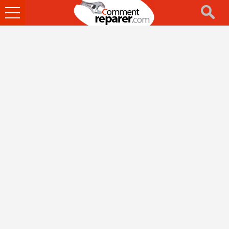
Ouvrir
le
menu