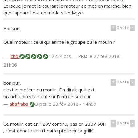
Lorsque je met le courant le moteur se met en marche, bien
que l'appareil est en mode stand-bye.
+
0
vote
-
Bonsoir,
Quel moteur : celui qui anime le groupe ou le moulin ?
—
jchd
12224 pts —
PRO
le 27 fév 2018 -
21h06
+
0
vote
-
bonjour,
c'est le moteur du moulin. On dirait qu'il est
branché directement sur l'entrée secteur
—
absfrabs
3 pts
le 28 fév 2018 - 14h59
+
0
vote
-
Ce moulin est en 120V continu, pas en 230V 50H
; c'est donc le circuit qui le pilote qui a grillé.