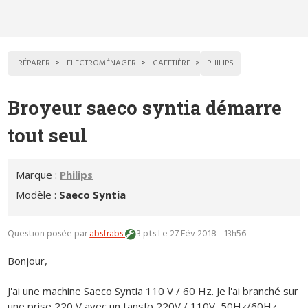
RÉPARER
ELECTROMÉNAGER
CAFETIÈRE
PHILIPS
Broyeur saeco syntia démarre
tout seul
Marque :
Philips
Modèle :
Saeco Syntia
Question posée par
absfrabs
3 pts
Le 27 Fév 2018 - 13h56
Bonjour,
J'ai une machine Saeco Syntia 110 V / 60 Hz. Je l'ai branché sur
une prise 220 V avec un tansfo 220V / 110V, 50Hz/60Hz