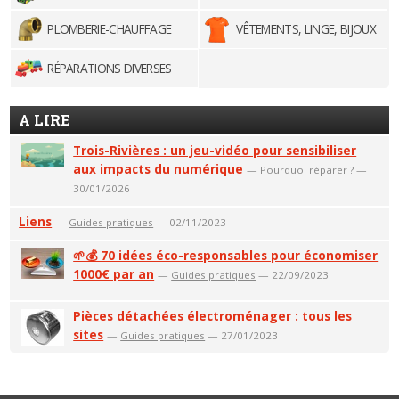
PLOMBERIE-CHAUFFAGE
VÊTEMENTS, LINGE, BIJOUX
RÉPARATIONS DIVERSES
A LIRE
Trois-Rivières : un jeu-vidéo pour sensibiliser
aux impacts du numérique
—
Pourquoi réparer ?
—
30/01/2026
Liens
—
Guides pratiques
— 02/11/2023
🌱💰 70 idées éco-responsables pour économiser
1000€ par an
—
Guides pratiques
— 22/09/2023
Pièces détachées électroménager : tous les
sites
—
Guides pratiques
— 27/01/2023