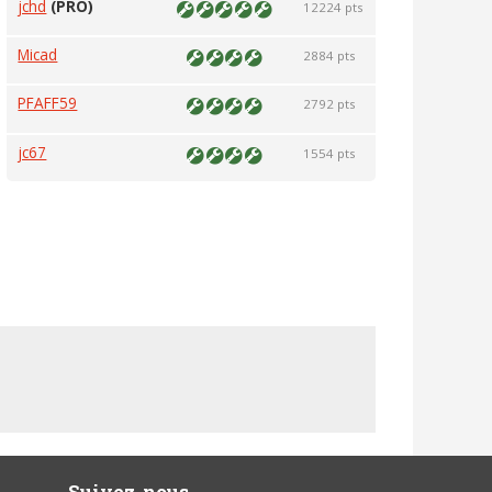
jchd
(PRO)
12224 pts
Micad
2884 pts
PFAFF59
2792 pts
jc67
1554 pts
Suivez-nous