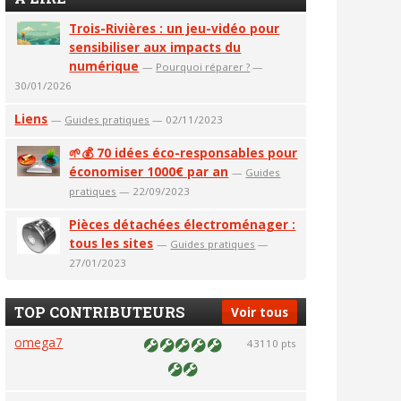
Trois-Rivières : un jeu-vidéo pour
sensibiliser aux impacts du
numérique
—
Pourquoi réparer ?
—
30/01/2026
Liens
—
Guides pratiques
— 02/11/2023
🌱💰 70 idées éco-responsables pour
économiser 1000€ par an
—
Guides
pratiques
— 22/09/2023
Pièces détachées électroménager :
tous les sites
—
Guides pratiques
—
27/01/2023
TOP CONTRIBUTEURS
Voir tous
omega7
43110 pts