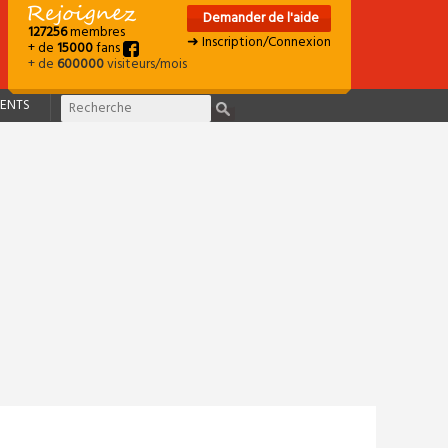
Demander de l'aide
127256
membres
➜ Inscription/Connexion
+ de
15000
fans
+ de
600000
visiteurs/mois
ENTS