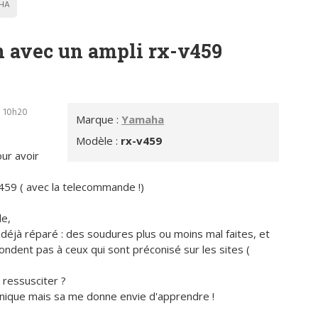
HA
n avec un ampli rx-v459
- 10h20
Marque :
Yamaha
Modèle :
rx-v459
ur avoir
-v459 ( avec la telecommande !)
le,
é déjà réparé : des soudures plus ou moins mal faites, et
dent pas à ceux qui sont préconisé sur les sites (
 ressusciter ?
tronique mais sa me donne envie d'apprendre !