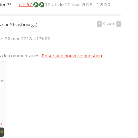
der ??
—
eric67
12 pts
le 22 mar 2018 - 12h50
+
0
vote
-
 sur Strasbourg ;)
le 22 mar 2018 - 13h22
us de commentaires.
Poser une nouvelle question
nse
ha
ré