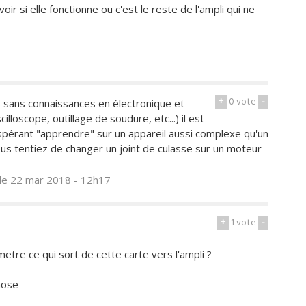
r si elle fonctionne ou c'est le reste de l'ampli qui ne
+
0
vote
-
s sans connaissances en électronique et
oscope, outillage de soudure, etc...) il est
 espérant "apprendre" sur un appareil aussi complexe qu'un
us tentiez de changer un joint de culasse sur un moteur
le 22 mar 2018 - 12h17
+
1
vote
-
etre ce qui sort de cette carte vers l'ampli ?
chose