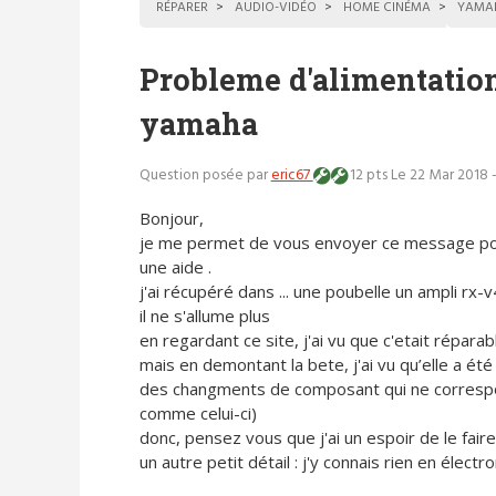
RÉPARER
AUDIO-VIDÉO
HOME CINÉMA
YAMA
Probleme d'alimentatio
yamaha
Question posée par
eric67
12 pts
Le 22 Mar 2018 
Bonjour,
je me permet de vous envoyer ce message po
une aide .
j'ai récupéré dans ... une poubelle un ampli rx
il ne s'allume plus
en regardant ce site, j'ai vu que c'etait réparab
mais en demontant la bete, j'ai vu qu’elle a ét
des changments de composant qui ne correspon
comme celui-ci)
donc, pensez vous que j'ai un espoir de le faire
un autre petit détail : j'y connais rien en élec