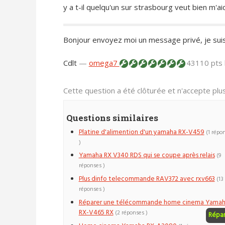
y a t-il quelqu'un sur strasbourg veut bien m'ai
Bonjour envoyez moi un message privé, je suis
Cdlt
—
omega7
43110 pts
Cette question a été clôturée et n'accepte pl
Questions similaires
Platine d'alimention d'un yamaha RX-V459
(1 répo
)
Yamaha RX V340 RDS qui se coupe après relais
(9
réponses )
Plus dinfo telecommande RAV372 avec rxv663
(13
réponses )
Réparer une télécommande home cinema Yama
RX-V465 RX
(2 réponses )
Répa