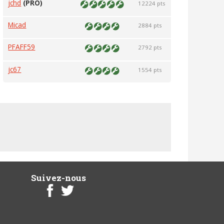
jchd
(PRO)
12224 pts
Micad
2884 pts
PFAFF59
2792 pts
jc67
1554 pts
Suivez-nous