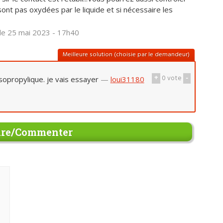
 sont pas oxydées par le liquide et si nécessaire les
le 25 mai 2023 - 17h40
Meilleure solution (choisie par le demandeur)
+
0
vote
-
 isopropylique. je vais essayer
—
loui31180
re/Commenter