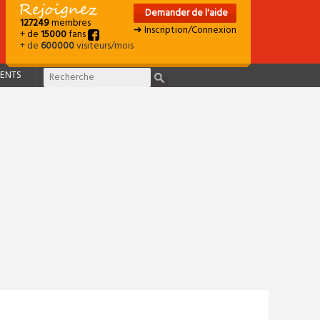
Demander de l'aide
127249
membres
➜ Inscription/Connexion
+ de
15000
fans
+ de
600000
visiteurs/mois
ENTS