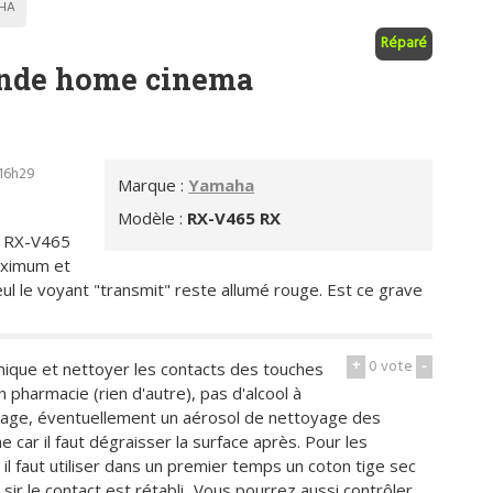
HA
Réparé
nde home cinema
 16h29
Marque :
Yamaha
Modèle :
RX-V465 RX
 RX-V465
maximum et
seul le voyant "transmit" reste allumé rouge. Est ce grave
+
0
vote
-
onique et nettoyer les contacts des touches
n pharmacie (rien d'autre), pas d'alcool à
toyage, éventuellement un aérosol de nettoyage des
 car il faut dégraisser la surface après. Pour les
l faut utiliser dans un premier temps un coton tige sec
 sir le contact est rétabli...Vous pourrez aussi contrôler