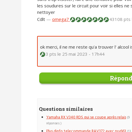
les soudures sur le circuit pour voir si elles ne
nettoyer
Cdlt
—
omega7
43108 pts
ok merci, il ne me reste qu'a trouver l' alcool
3 pts
le 25 mai 2023 - 17h44
Répond
Questions similaires
Yamaha RX V340 RDS qui se coupe après relais
(9
réponses )
Plus dinfo telecommande RAV372 avec rxv663
(13