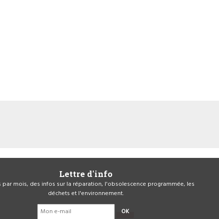
Lettre d'info
is par mois, des infos sur la réparation, l'obsolescence programmée, les
déchets et l'environnement.
OK