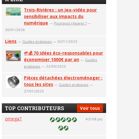
Trois-Rivières : un jeu-vidéo pour
sensibiliser aux impacts du
numérique
—
Pourquoi réparer ?
—
30/01/2026
Liens
—
Guides pratiques
— 02/11/2023
🌱💰 70 idées éco-responsables pour
économiser 1000€ par an
—
Guides
pratiques
— 22/09/2023
Pièces détachées électroménager :
tous les sites
—
Guides pratiques
—
27/01/2023
TOP CONTRIBUTEURS
Voir tous
omega7
43108 pts