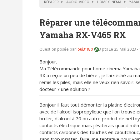
RÉPARER
AUDIO-VIDÉO
HOME CINÉMA
YAMA
Réparer une télécomma
Yamaha RX-V465 RX
Question posée par
loui31180
3 pts
Le 25 Mai 2023 -
Bonjour,
Ma Télécommande pour home cinema Yamaha
RX a reçue un peu de bière , je l'ai séché au 
remis les piles, mais elle ne veux rien savoir. 
docteur ? une solution ?
Bonjour il faut tout démonter la platine électr
avec de l'alcool isopropylique que l'on trouve e
bruler, d'alcool à 70 ou autre produit de net
contacts électrique mais j'éviterais quand même
contacts carbones des touches en caoutchouc, i
sans trop insister, faire une tentative pour voir