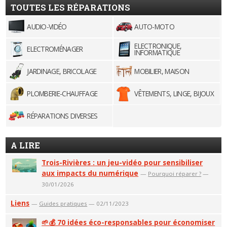
TOUTES LES RÉPARATIONS
AUDIO-VIDÉO
AUTO-MOTO
ELECTRONIQUE,
ELECTROMÉNAGER
INFORMATIQUE
JARDINAGE, BRICOLAGE
MOBILIER, MAISON
PLOMBERIE-CHAUFFAGE
VÊTEMENTS, LINGE, BIJOUX
RÉPARATIONS DIVERSES
A LIRE
Trois-Rivières : un jeu-vidéo pour sensibiliser
aux impacts du numérique
—
Pourquoi réparer ?
—
30/01/2026
Liens
—
Guides pratiques
— 02/11/2023
🌱💰 70 idées éco-responsables pour économiser