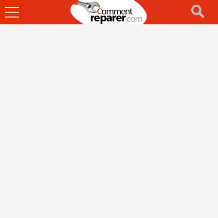
Ouvrir
le
menu