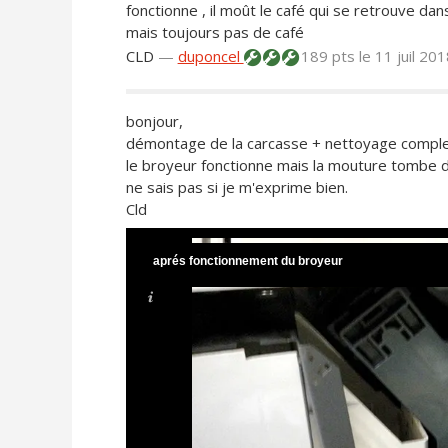
fonctionne , il moût le café qui se retrouve d
mais toujours pas de café
CLD
—
duponcel
189 pts
le 11 juil 20
bonjour,
démontage de la carcasse + nettoyage complet d
le broyeur fonctionne mais la mouture tombe da
ne sais pas si je m'exprime bien.
Cld
aprés fonctionnement du broyeur