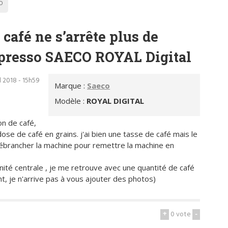
O
café ne s’arrête plus de
xpresso SAECO ROYAL Digital
il 2018 - 15h59
Marque :
Saeco
Modèle :
ROYAL DIGITAL
n de café,
e de café en grains. j'ai bien une tasse de café mais le
débrancher la machine pour remettre la machine en
unité centrale , je me retrouve avec une quantité de café
 je n'arrive pas à vous ajouter des photos)
+
0
vote
-