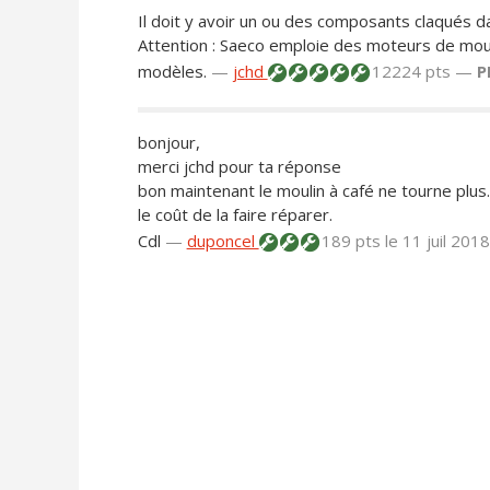
Il doit y avoir un ou des composants claqués d
Attention : Saeco emploie des moteurs de moul
modèles.
—
jchd
12224 pts —
P
bonjour,
merci jchd pour ta réponse
bon maintenant le moulin à café ne tourne plus. 
le coût de la faire réparer.
Cdl
—
duponcel
189 pts
le 11 juil 201