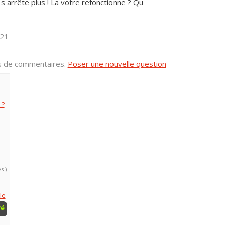
s arrête plus ! La votre refonctionne ? Qu
h21
us de commentaires.
Poser une nouvelle question
 ?
4
s )
le
ré