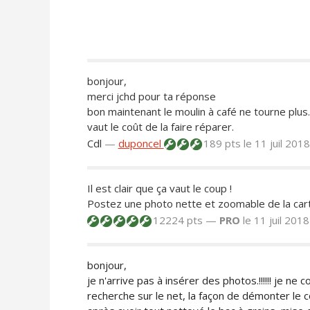
bonjour,
merci jchd pour ta réponse
bon maintenant le moulin à café ne tourne plus. 
vaut le coût de la faire réparer.
Cdl
—
duponcel
189 pts
le 11 juil 201
Il est clair que ça vaut le coup !
Postez une photo nette et zoomable de la car
12224 pts —
PRO
le 11 juil 201
bonjour,
je n'arrive pas à insérer des photos.!!!!!! je ne
recherche sur le net, la façon de démonter le 