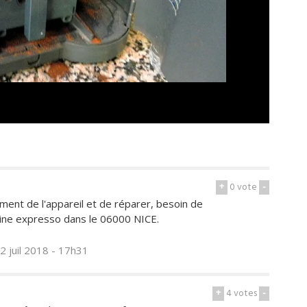
+
0
vote
-
ement de l'appareil et de réparer, besoin de
ine expresso dans le 06000 NICE.
12 juil 2018 - 17h31
+
4
votes
-