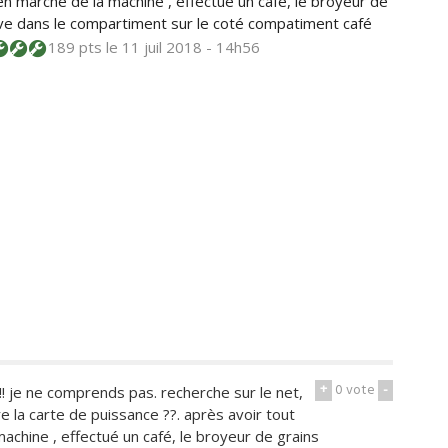
en marche de la machine , effectué un café, le broyeur de
rouve dans le compartiment sur le coté compatiment café
189 pts
le 11 juil 2018 - 14h56
+
0
vote
-
!!! je ne comprends pas. recherche sur le net,
 la carte de puissance ??. après avoir tout
achine , effectué un café, le broyeur de grains