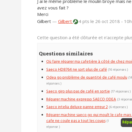
J ai le même problème le moulin broye mais ne 
avez vous fait ?
Merci
Gilbert
—
Gilbert
4 pts
le 26 oct 2018 - 10
Cette question a été clôturée et n'accepte pl
Questions similaires
Où faire réparer ma cafetière à côté de chez moi
Saeco HD8764 ne sort plus de café
(16 réponses )
Odea go:problème de quantité de café moulu
(1
réponses )
Saeco giro plus pas de café en sortie
(17 réponses )
Réparer machine expresso SAECO ODEA
(3 réponse
Saeco intelia deluxe panne erreur 2
(6 réponses )
Réparer machine saeco go qui moult le cafe mais 
cafe ne coule pas a tout les coups
(1
Répa
réponse )