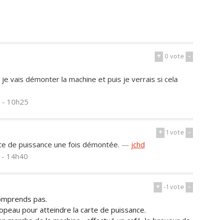
+
0
vote
-
je vais démonter la machine et puis je verrais si cela
8 - 10h25
+
1
vote
-
te de puissance une fois démontée.
—
jchd
8 - 14h40
+
-1
vote
-
 comprends pas.
copeau pour atteindre la carte de puissance.