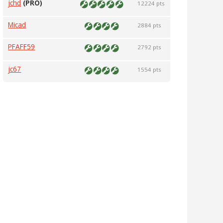
jchd
(PRO)
12224 pts
Micad
2884 pts
PFAFF59
2792 pts
jc67
1554 pts