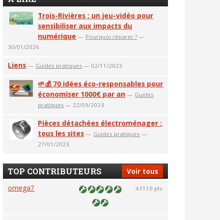
Trois-Rivières : un jeu-vidéo pour
sensibiliser aux impacts du
numérique
—
Pourquoi réparer ?
—
30/01/2026
Liens
—
Guides pratiques
— 02/11/2023
🌱💰 70 idées éco-responsables pour
économiser 1000€ par an
—
Guides
pratiques
— 22/09/2023
Pièces détachées électroménager :
tous les sites
—
Guides pratiques
—
27/01/2023
TOP CONTRIBUTEURS
Voir tous
omega7
43110 pts