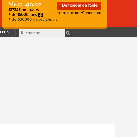
Demander de l'aide
127258
membres
➜ Inscription/Connexion
+ de
15000
fans
+ de
600000
visiteurs/mois
ENTS