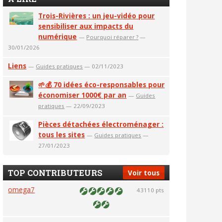
Trois-Rivières : un jeu-vidéo pour
sensibiliser aux impacts du
numérique
—
Pourquoi réparer ?
—
30/01/2026
Liens
—
Guides pratiques
— 02/11/2023
🌱💰 70 idées éco-responsables pour
économiser 1000€ par an
—
Guides
pratiques
— 22/09/2023
Pièces détachées électroménager :
tous les sites
—
Guides pratiques
—
27/01/2023
TOP CONTRIBUTEURS
Voir tous
omega7
43110 pts