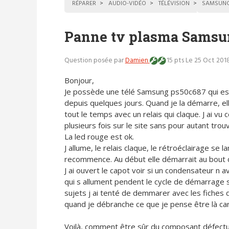
RÉPARER
AUDIO-VIDÉO
TÉLÉVISION
SAMSUN
Panne tv plasma Samsu
Question posée par
Damien
15 pts
Le 25 Oct 2018
Bonjour,
Je possède une télé Samsung ps50c687 qui es
depuis quelques jours. Quand je la démarre, e
tout le temps avec un relais qui claque. J ai vu
plusieurs fois sur le site sans pour autant trou
La led rouge est ok.
J allume, le relais claque, le rétroéclairage se l
recommence. Au début elle démarrait au bout 
J ai ouvert le capot voir si un condensateur n av
qui s allument pendent le cycle de démarrage s
sujets j ai tenté de demmarer avec les fiches 
quand je débranche ce que je pense être là ca
Voilà, comment être sûr du composant défectueux