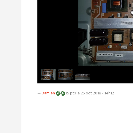
—
Damien
15 pts
le 25 oct 2018 - 14h12