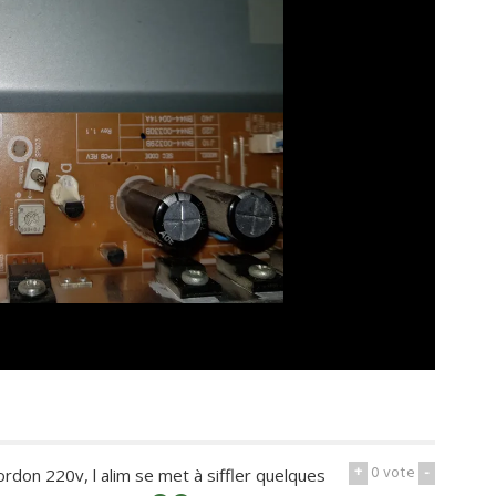
+
0
vote
-
ordon 220v, l alim se met à siffler quelques