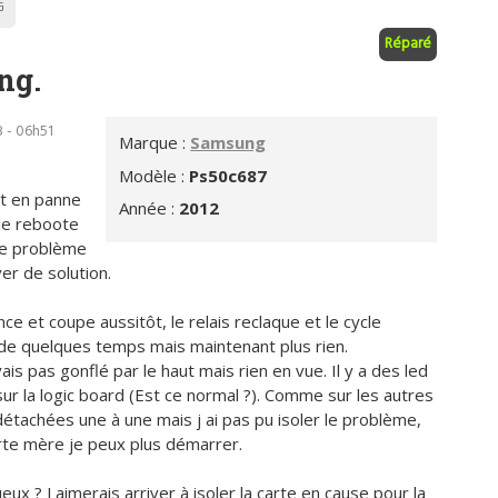
G
Réparé
ng.
 - 06h51
Marque :
Samsung
Modèle :
Ps50c687
t en panne
Année :
2012
lle reboote
 ce problème
ver de solution.
ance et coupe aussitôt, le relais reclaque et le cycle
de quelques temps mais maintenant plus rien.
ais pas gonflé par le haut mais rien en vue. Il y a des led
ur la logic board (Est ce normal ?). Comme sur les autres
détachées une à une mais j ai pas pu isoler le problème,
rte mère je peux plus démarrer.
 ? J aimerais arriver à isoler la carte en cause pour la