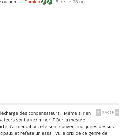
e ou non.
—
Damien
15 pts
le 26 oct
+
0
vote
-
 décharge des condensateurs... Même si rien
sateurs sont à incriminer. POur la mesure
carte d'alimentation, elle sont souvent indiquées dessus.
paux et refaite un essai...Vu le prix de ce genre de