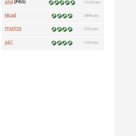
jchd
(PRO)
12224 pts
Micad
2884 pts
PFAFF59
2792 pts
jc67
1554 pts