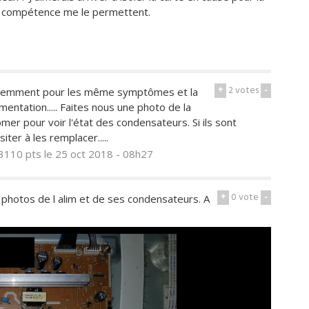
es compétence me le permettent.
+
2
votes
-
 récemment pour les même symptômes et la
imentation..... Faites nous une photo de la
omer pour voir l'état des condensateurs. Si ils sont
ter à les remplacer.....
3110 pts
le 25 oct 2018 - 08h27
+
0
vote
-
s photos de l alim et de ses condensateurs. A