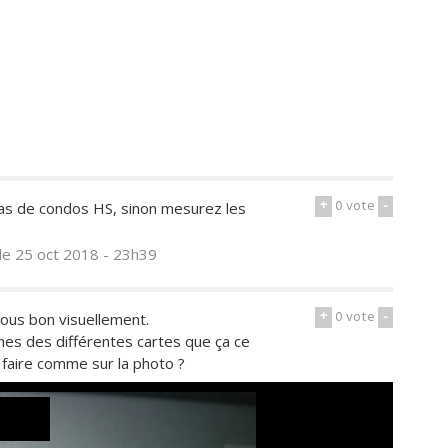
+
0
vote
-
 pas de condos HS, sinon mesurez les
le 25 oct 2018 - 23h39
+
0
vote
-
tous bon visuellement.
ches des différentes cartes que ça ce
e faire comme sur la photo ?