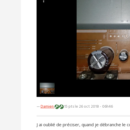
—
Damien
15 pts
le 26 oct 2018 - 06h46
J ai oublié de préciser, quand je débranche le c