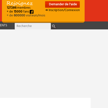
Demander de l'aide
127286
membres
➜ Inscription/Connexion
+ de
15000
fans
+ de
600000
visiteurs/mois
ENTS