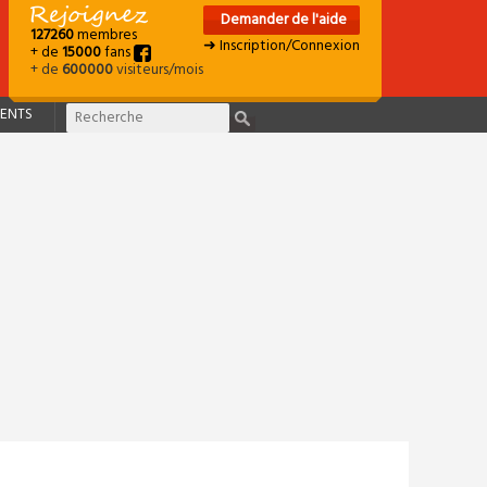
Demander de l'aide
127260
membres
➜ Inscription/Connexion
+ de
15000
fans
+ de
600000
visiteurs/mois
ENTS