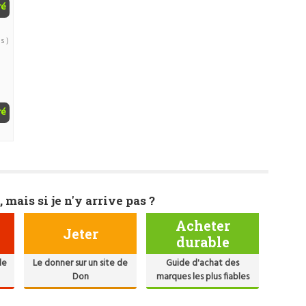
ré
s )
ré
, mais si je n'y arrive pas ?
Acheter
Jeter
durable
de
Le donner sur un site de
Guide d'achat des
Don
marques les plus fiables