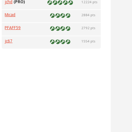
jchd
(PRO)
12224 pts
Micad
2884 pts
PFAFF59
2792 pts
jc67
1554 pts