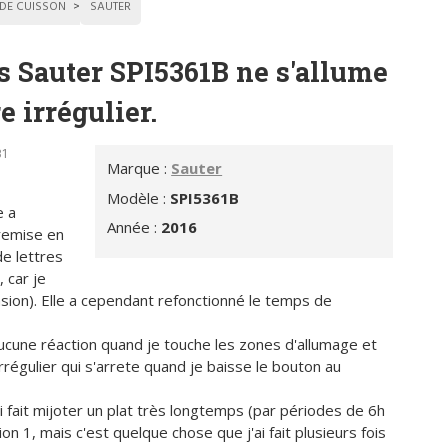
 DE CUISSON
SAUTER
s Sauter SPI5361B ne s'allume
e irrégulier.
31
Marque :
Sauter
Modèle :
SPI5361B
e a
Année :
2016
 remise en
de lettres
 car je
nsion). Elle a cependant refonctionné le temps de
aucune réaction quand je touche les zones d'allumage et
irrégulier qui s'arrete quand je baisse le bouton au
ai fait mijoter un plat très longtemps (par périodes de 6h
n 1, mais c'est quelque chose que j'ai fait plusieurs fois