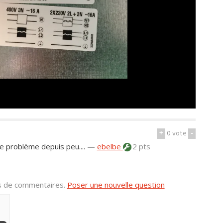
+
0
vote
-
e problème depuis peu....
—
ebelbe
2 pts
us de commentaires.
Poser une nouvelle question