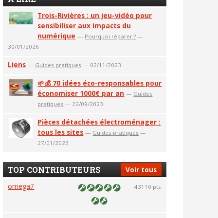
Trois-Rivières : un jeu-vidéo pour
sensibiliser aux impacts du
numérique
—
Pourquoi réparer ?
—
30/01/2026
Liens
—
Guides pratiques
— 02/11/2023
🌱💰 70 idées éco-responsables pour
économiser 1000€ par an
—
Guides
pratiques
— 22/09/2023
Pièces détachées électroménager :
tous les sites
—
Guides pratiques
—
27/01/2023
TOP CONTRIBUTEURS
Voir tous
omega7
43110 pts