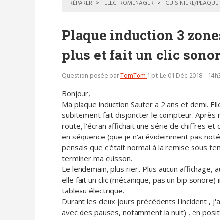
RÉPARER
ELECTROMÉNAGER
CUISINIÈRE/PLAQUE
Plaque induction 3 zone
plus et fait un clic sonor
Question posée par
TomTom
1 pt
Le 01 Déc 2018 - 14h
Bonjour,
Ma plaque induction Sauter a 2 ans et demi. Ell
subitement fait disjoncter le compteur. Après
route, l'écran affichait une série de chiffres et 
en séquence (que je n'ai évidemment pas noté,
pensais que c'était normal à la remise sous te
terminer ma cuisson.
Le lendemain, plus rien. Plus aucun affichage, 
elle fait un clic (mécanique, pas un bip sonore) 
tableau électrique.
Durant les deux jours précédents l'incident , j'
avec des pauses, notamment la nuit) , en positio