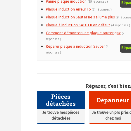
Panne plaque induction
(39 réponses )
Répa
Plaque induction erreur F6
(21 réponses )
Plaque induction Sauter ne s'allume plus
(8 réponse
Plaque à induction SAUTER en défaut
(4 réponses )
Comment démonter une plaque sauter gaz
(2
réponses )
Réparer plaque a induction Sauter
(4
Répa
réponses )
Réparer, c'est bien
Pièces
Dépanneur
détachées
Je trouve mes pièces
Je trouve un pro près 
détachées
chez moi