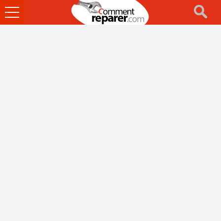
Ouvrir
le
menu