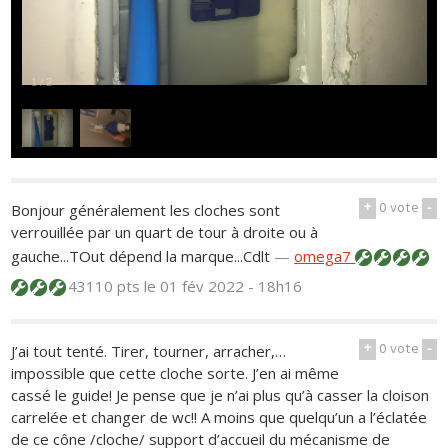
1
/
2
+
0
vote
-
Bonjour généralement les cloches sont
verrouillée par un quart de tour à droite ou à
gauche...TOut dépend la marque...Cdlt
—
omega7
43110 pts
le 01 fév 2022 - 18h16
+
0
vote
-
J’ai tout tenté. Tirer, tourner, arracher,…
impossible que cette cloche sorte. J’en ai même
cassé le guide! Je pense que je n’ai plus qu’à casser la cloison
carrelée et changer de wc!! A moins que quelqu’un a l’éclatée
de ce cône /cloche/ support d’accueil du mécanisme de