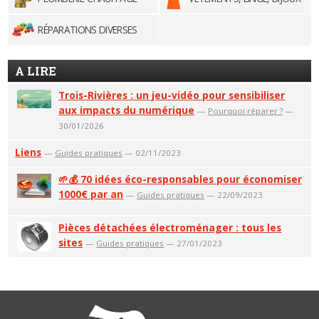
RÉPARATIONS DIVERSES
A LIRE
Trois-Rivières : un jeu-vidéo pour sensibiliser
aux impacts du numérique
—
Pourquoi réparer ?
—
30/01/2026
Liens
—
Guides pratiques
— 02/11/2023
🌱💰 70 idées éco-responsables pour économiser
1000€ par an
—
Guides pratiques
— 22/09/2023
Pièces détachées électroménager : tous les
sites
—
Guides pratiques
— 27/01/2023