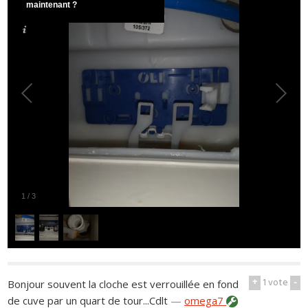
maintenant ?
1
/
3
+
1
vote
-
Bonjour souvent la cloche est verrouillée en fond
de cuve par un quart de tour...Cdlt
—
omega7