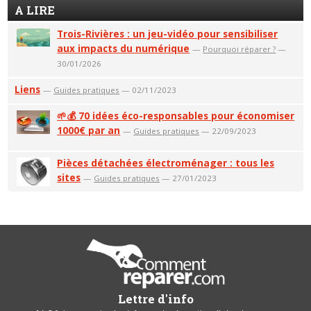
A LIRE
Trois-Rivières : un jeu-vidéo pour sensibiliser
aux impacts du numérique
—
Pourquoi réparer ?
—
30/01/2026
Liens
—
Guides pratiques
— 02/11/2023
🌱💰 70 idées éco-responsables pour économiser
1000€ par an
—
Guides pratiques
— 22/09/2023
Pièces détachées électroménager : tous les
sites
—
Guides pratiques
— 27/01/2023
Lettre d'info