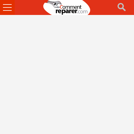
Ouvrir
le
menu