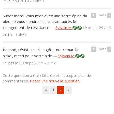
le 29 aoû 2019 - 19h50
+
0
vote
-
Super merci, vous m’enlevez une sacré épine du
pied, je vous tiendrais au courant après le
changement de résistance
—
Sylvain M
19 pts
le 29 aoû
2019 - 19h52
+
0
vote
-
Bonsoir, résistance changée, tout remarche
nickel, merci pour votre aide
—
Sylvain M
19 pts
le 09 sept 2019 - 21h21
Cette question a été clôturée et n'accepte plus de
commentaires.
Poser une nouvelle question
«
1
2
»