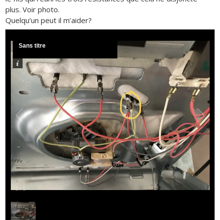
plus. Voir photo.
Quelqu’un peut il m’aider?
Sans titre
1
/
1