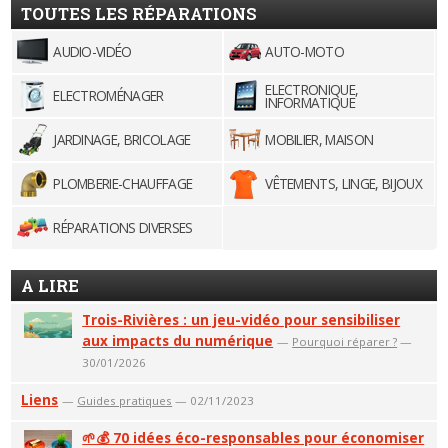
TOUTES LES RÉPARATIONS
AUDIO-VIDÉO
AUTO-MOTO
ELECTRONIQUE,
ELECTROMÉNAGER
INFORMATIQUE
JARDINAGE, BRICOLAGE
MOBILIER, MAISON
PLOMBERIE-CHAUFFAGE
VÊTEMENTS, LINGE, BIJOUX
RÉPARATIONS DIVERSES
A LIRE
Trois-Rivières : un jeu-vidéo pour sensibiliser
aux impacts du numérique
—
Pourquoi réparer ?
—
30/01/2026
Liens
—
Guides pratiques
— 02/11/2023
🌱💰 70 idées éco-responsables pour économiser