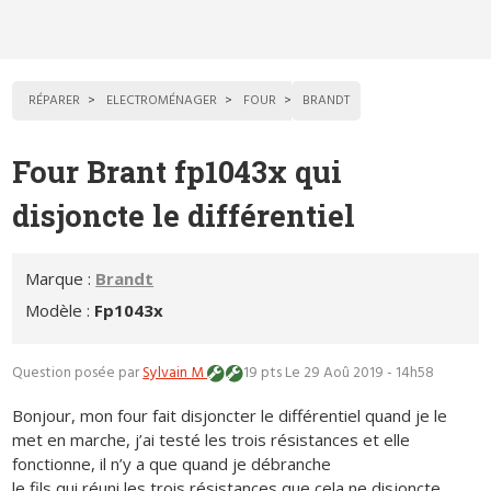
RÉPARER
ELECTROMÉNAGER
FOUR
BRANDT
Four Brant fp1043x qui
disjoncte le différentiel
Marque :
Brandt
Modèle :
Fp1043x
Question posée par
Sylvain M
19 pts
Le 29 Aoû 2019 - 14h58
Bonjour, mon four fait disjoncter le différentiel quand je le
met en marche, j’ai testé les trois résistances et elle
fonctionne, il n’y a que quand je débranche
le fils qui réuni les trois résistances que cela ne disjoncte