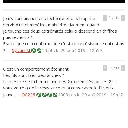
+
0
vote
-
Je n’y connais rien en électricité et pas trop me
servir d’un ohmmètre, mais effectivement quand
je touche ces deux extrémités celui ci descend en chiffres
puis revient à 1.
Est ce que cela confirme que c’est cette résistance qui est hs
?
—
Sylvain M
19 pts
le 29 aoû 2019 - 18h59
+
0
vote
-
C'est un comportement étonnant.
Les fils sont bien débranchés ?
La mesure se fait entre une des 2 extrémités (ou les 2 si
vous voulez) de la résistance et la cosse avec le fil vert-
jaune.
—
OC226
4303 pts
le 29 aoû 2019 - 19h12