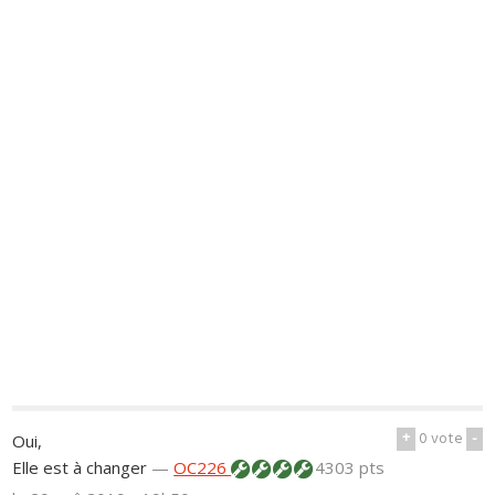
+
0
vote
-
Oui,
Elle est à changer
—
OC226
4303 pts