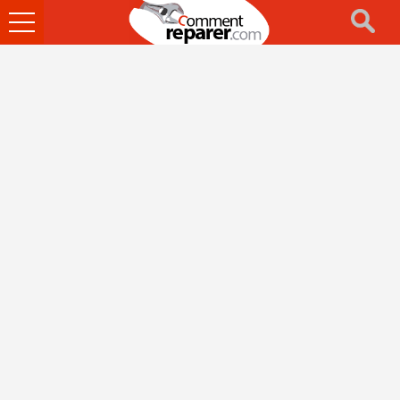
Ouvrir
le
menu