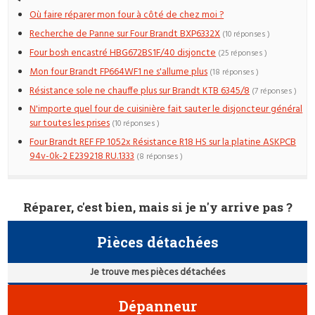
Où faire réparer mon four à côté de chez moi ?
Recherche de Panne sur Four Brandt BXP6332X
(10 réponses )
Four bosh encastré HBG672BS1F/40 disjoncte
(25 réponses )
Mon four Brandt FP664WF1 ne s'allume plus
(18 réponses )
Résistance sole ne chauffe plus sur Brandt KTB 6345/8
(7 réponses )
N'importe quel four de cuisinière fait sauter le disjoncteur général
sur toutes les prises
(10 réponses )
Four Brandt REF FP 1052x Résistance R18 HS sur la platine ASKPCB
94v-0k-2 E239218 RU.1333
(8 réponses )
Réparer, c'est bien, mais si je n'y arrive pas ?
Pièces détachées
Je trouve mes pièces détachées
Dépanneur