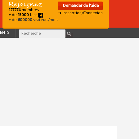
Demander de l'aide
127274
membres
➜ Inscription/Connexion
+ de
15000
fans
+ de
600000
visiteurs/mois
ENTS