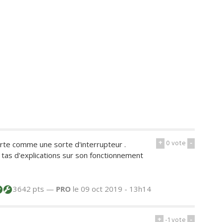
+
0
vote
-
rte comme une sorte d'interrupteur .
tas d'explications sur son fonctionnement
3642 pts —
PRO
le 09 oct 2019 - 13h14
+
-1
vote
-