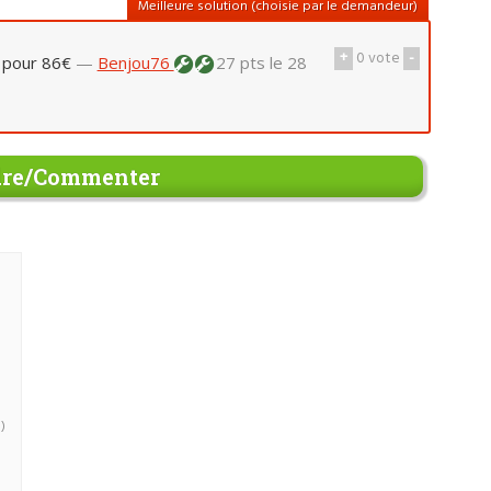
Meilleure solution (choisie par le demandeur)
+
0
vote
-
k pour 86€
—
Benjou76
27 pts
le 28
re/Commenter
)