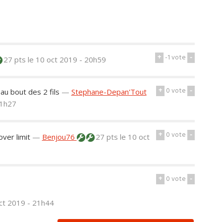
+
-1
vote
-
27 pts
le 10 oct 2019 - 20h59
+
0
vote
-
 au bout des 2 fils
—
Stephane-Depan'Tout
21h27
+
0
vote
-
over limit
—
Benjou76
27 pts
le 10 oct
+
0
vote
-
oct 2019 - 21h44