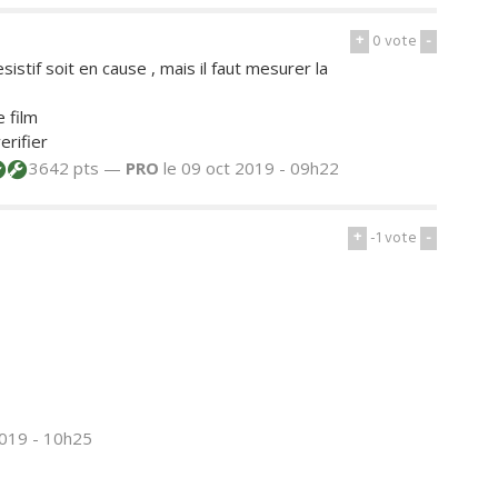
+
0
vote
-
stif soit en cause , mais il faut mesurer la
e film
erifier
3642 pts —
PRO
le 09 oct 2019 - 09h22
+
-1
vote
-
2019 - 10h25