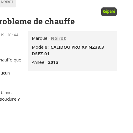
NOIROT
Réparé
robleme de chauffe
19 - 18h44
Marque :
Noirot
Modèle :
CALIDOU PRO XP N238.3
DSEZ.01
chauffe que
Année :
2013
aucun
 blanc.
 soudure ?