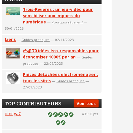
Trois-Rivières : un jeu-vidéo pour
sensibiliser aux impacts du
numérique
—
Pourquoi réparer ?
—
30/01/2026
Liens
—
Guides pratiques
— 02/11/2023
🌱💰 70 idées éco-responsables pour
économiser 1000€ par an
—
Guides
pratiques
— 22/09/2023
Pièces détachées électroménager :
tous les sites
—
Guides pratiques
—
27/01/2023
TOP CONTRIBUTEURS
Voir tous
omega7
43110 pts