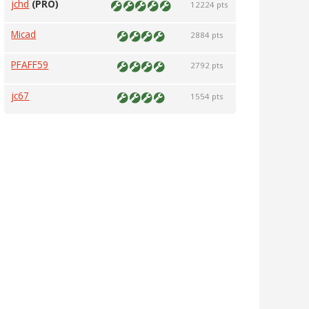
jchd
(PRO)
12224 pts
Micad
2884 pts
PFAFF59
2792 pts
jc67
1554 pts