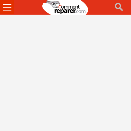
Ouvrir
le
menu