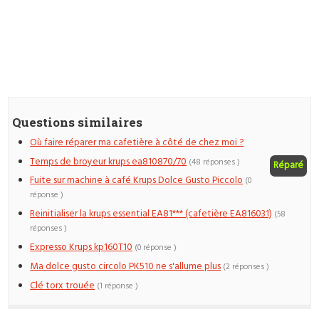
Questions similaires
Où faire réparer ma cafetière à côté de chez moi ?
Temps de broyeur krups ea810870/70
(48 réponses )
Réparé
Fuite sur machine à café Krups Dolce Gusto Piccolo
(0
réponse )
Reinitialiser la krups essential EA81*** (cafetière EA816031)
(58
réponses )
Expresso Krups kp160T10
(0 réponse )
Ma dolce gusto circolo PK510 ne s'allume plus
(2 réponses )
Clé torx trouée
(1 réponse )