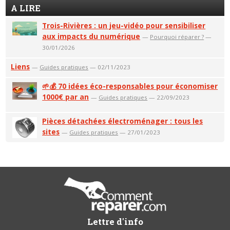
A LIRE
Trois-Rivières : un jeu-vidéo pour sensibiliser
aux impacts du numérique
—
Pourquoi réparer ?
—
30/01/2026
Liens
—
Guides pratiques
— 02/11/2023
🌱💰 70 idées éco-responsables pour économiser
1000€ par an
—
Guides pratiques
— 22/09/2023
Pièces détachées électroménager : tous les
sites
—
Guides pratiques
— 27/01/2023
Lettre d'info