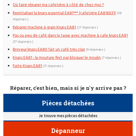
Où faire réparer ma cafetière à côté de chez moi ?
Reinitialiser la krups essential EA81*** (cafetière EA816031)
(58
réponses )
Réparer machine à grain Krups EA81
(27 réponses )
Pas ou peu de café dans la tasse avec machine à cafe krups EA81
(17 réponses )
Broyeur krups EA80 fait un café très clair
(9 réponses )
Krups EA81 : la mouture finit par bloquer le moulin
(7 réponses )
Fuite Krups EA81
(11 réponses )
Réparer, c'est bien, mais si je n'y arrive pas ?
Pièces détachées
Je trouve mes pièces détachées
Dépanneur