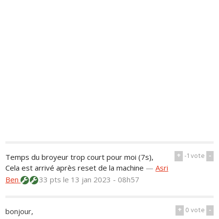
+
-1
vote
-
Temps du broyeur trop court pour moi (7s),
Cela est arrivé après reset de la machine
—
Asri
Ben
33 pts
le 13 jan 2023 - 08h57
+
0
vote
-
bonjour,