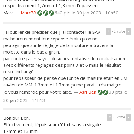
respectivement 1,7mm et 1,3 mm d’épaisseur.
Marc
—
Marc78
642 pts
le 30 jan 2023 - 10h50
+
-2
vote
-
j'ai oublier de préciser que j 'ai contacter le SAV
malheureusement leur réponse était qu'on ne
peu agir que sur le réglage de la mouture a travers la
molette dans le bac a grain.
par contre j'ai essayer plusieurs tentative de réinitialisation
avec différents réglages des point 3 et 6 mais le résultat
reste inchangé.
pour l’épaisseur de pense que l'unité de masure était en CM
au-lieu de MM. 1.3mm et 1.7mm ça me parait très maigre
je vous remercie pour votre aide.
—
Asri Ben
33 pts
le
30 jan 2023 - 11h13
+
0
vote
-
Bonjour Ben,
Effectivement, l'épaisseur c'était sans la virgule
17mm et 13 mm.