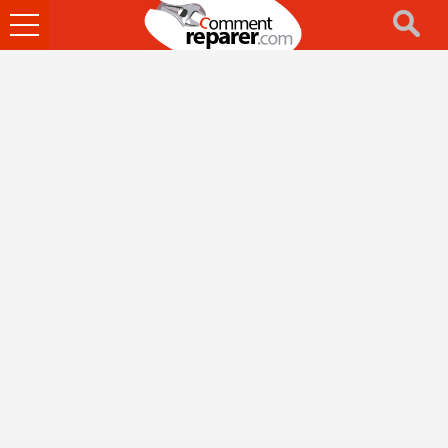
Ouvrir
le
menu