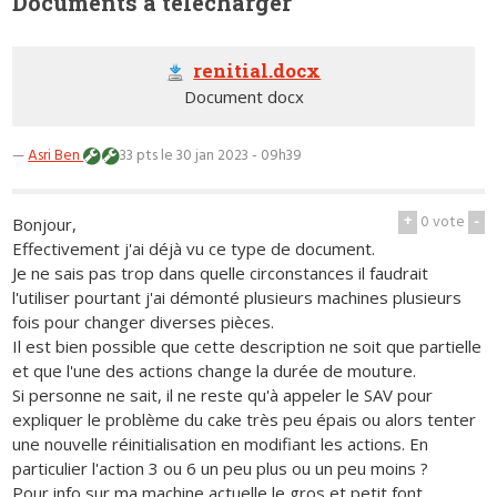
Documents à télécharger
renitial.docx
Document docx
—
Asri Ben
33 pts
le 30 jan 2023 - 09h39
+
0
vote
-
Bonjour,
Effectivement j'ai déjà vu ce type de document.
Je ne sais pas trop dans quelle circonstances il faudrait
l'utiliser pourtant j'ai démonté plusieurs machines plusieurs
fois pour changer diverses pièces.
Il est bien possible que cette description ne soit que partielle
et que l'une des actions change la durée de mouture.
Si personne ne sait, il ne reste qu'à appeler le SAV pour
expliquer le problème du cake très peu épais ou alors tenter
une nouvelle réinitialisation en modifiant les actions. En
particulier l'action 3 ou 6 un peu plus ou un peu moins ?
Pour info sur ma machine actuelle le gros et petit font