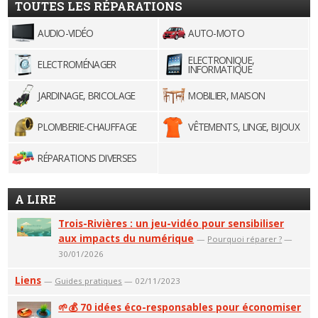
TOUTES LES RÉPARATIONS
AUDIO-VIDÉO
AUTO-MOTO
ELECTRONIQUE,
ELECTROMÉNAGER
INFORMATIQUE
JARDINAGE, BRICOLAGE
MOBILIER, MAISON
PLOMBERIE-CHAUFFAGE
VÊTEMENTS, LINGE, BIJOUX
RÉPARATIONS DIVERSES
A LIRE
Trois-Rivières : un jeu-vidéo pour sensibiliser
aux impacts du numérique
—
Pourquoi réparer ?
—
30/01/2026
Liens
—
Guides pratiques
— 02/11/2023
🌱💰 70 idées éco-responsables pour économiser