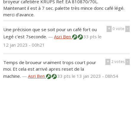
broyeur cafetière KRUPS Ref: EA 810870/70L.
Maintenant il est à 7 sec. palette très mince donc café légé.
merci d'avance.
+
0
vote
-
Une précision que se soit pour un café fort ou
Legé c'est 7seconde.
—
Asri Ben
33 pts
le
12 jan 2023 - 00h21
+
2
votes
-
Temps de broueur vraiment trops court pour
moi. Et cela est arrivé apres reset de la
machine.
—
Asri Ben
33 pts
le 13 jan 2023 - 08h54