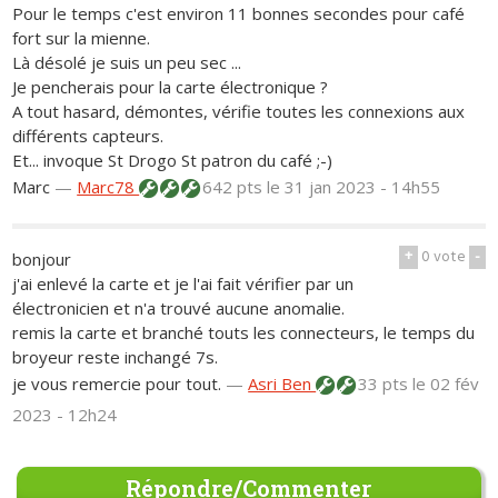
Pour le temps c'est environ 11 bonnes secondes pour café
fort sur la mienne.
Là désolé je suis un peu sec ...
Je pencherais pour la carte électronique ?
A tout hasard, démontes, vérifie toutes les connexions aux
différents capteurs.
Et... invoque St Drogo St patron du café ;-)
Marc
—
Marc78
642 pts
le 31 jan 2023 - 14h55
+
0
vote
-
bonjour
j'ai enlevé la carte et je l'ai fait vérifier par un
électronicien et n'a trouvé aucune anomalie.
remis la carte et branché touts les connecteurs, le temps du
broyeur reste inchangé 7s.
je vous remercie pour tout.
—
Asri Ben
33 pts
le 02 fév
2023 - 12h24
Répondre/Commenter