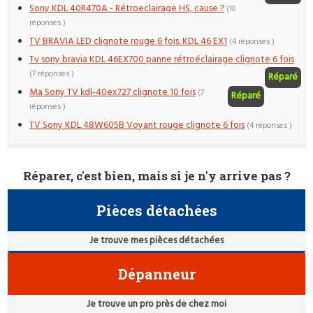
Sony KDL 40R470A - Rétroeclairage HS, cause ?
(10
réponses )
TV BRAVIA LED clignote rouge 6 fois. KDL 46 EX1
(4 réponses )
Tv sony bravia KDL 46EX700 panne rétroéclairage clignote 6 fois
(7 réponses )
Réparé
Ma Sony TV kdl-40ex727 clignote 10 fois
(7
Réparé
réponses )
TV Sony KDL 48W605B Voyant rouge clignote 6 fois
(4 réponses )
Réparer, c'est bien, mais si je n'y arrive pas ?
Pièces détachées
Je trouve mes pièces détachées
Dépanneur
Je trouve un pro près de chez moi