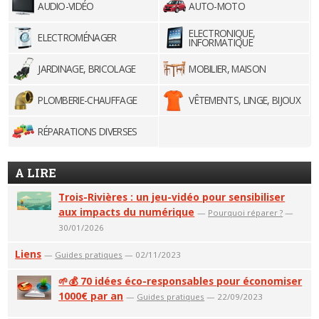
AUDIO-VIDÉO
AUTO-MOTO
ELECTRONIQUE,
ELECTROMÉNAGER
INFORMATIQUE
JARDINAGE, BRICOLAGE
MOBILIER, MAISON
PLOMBERIE-CHAUFFAGE
VÊTEMENTS, LINGE, BIJOUX
RÉPARATIONS DIVERSES
A LIRE
Trois-Rivières : un jeu-vidéo pour sensibiliser
aux impacts du numérique
—
Pourquoi réparer ?
—
30/01/2026
Liens
—
Guides pratiques
— 02/11/2023
🌱💰 70 idées éco-responsables pour économiser
1000€ par an
—
Guides pratiques
— 22/09/2023