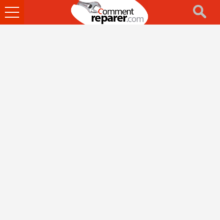
Ouvrir
le
menu