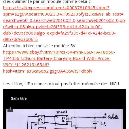
d'eux alimenté par un module comme celui-ci
https://fr.aliexpress.com/item/4000378106454.html?
spm=a2g0w.search0302.3.34.1092335fyIzDxi&ws_ab_test=
searchweb0_0,searchweb201602_0,searchweb201603_0,pp
cSwitch_0&algo_pvid=fa26f335-d41d-424a-bc00-
d8b7dc9bab06&algo_expid=fa26f335-d41d-424a-bc00-
d8b7dc9bab06-5
Attention à bien choisir le modèle 5V
https://www.ebay.fr/itm/10Pcs-5V-mini-USB-1A-18650-
TP4056-Lithium-Battery-Charging-Board-With-Prote-
V3O1/112621946546?
hash=item1a38ca86b2:g:JgQAAOSwtS1dbolV
Les Li-ion, LiPo n'ont surtout pas l'effet mémoire des NiCd
Sans titre