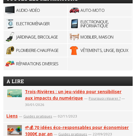
AUDIO-VIDÉO
AUTO-MOTO
ELECTRONIQUE,
ELECTROMÉNAGER
INFORMATIQUE
JARDINAGE, BRICOLAGE
MOBILIER, MAISON
PLOMBERIE-CHAUFFAGE
VÊTEMENTS, LINGE, BIJOUX
RÉPARATIONS DIVERSES
A LIRE
Trois-Rivières : un jeu-vidéo pour sensibiliser
aux impacts du numérique
—
Pourquoi réparer ?
—
30/01/2026
Liens
—
Guides pratiques
— 02/11/2023
🌱💰 70 idées éco-responsables pour économiser
1000€ par an
—
Guides pratiques
— 22/09/2023