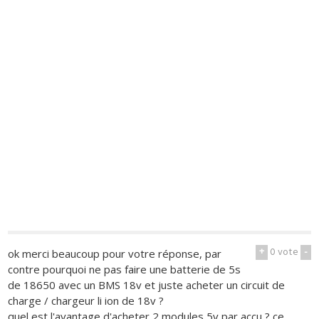
+
0
vote
-
ok merci beaucoup pour votre réponse, par
contre pourquoi ne pas faire une batterie de 5s
de 18650 avec un BMS 18v et juste acheter un circuit de
charge / chargeur li ion de 18v ?
quel est l'avantage d'acheter 2 modules 5v par accu ? ce