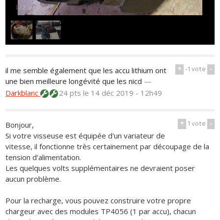
1
/
2
+
-1
vote
-
il me semble également que les accu lithium ont
une bien meilleure longévité que les nicd
—
Darkblanc
24 pts
le 14 déc 2019 - 12h49
+
1
vote
-
Bonjour,
Si votre visseuse est équipée d'un variateur de
vitesse, il fonctionne très certainement par découpage de la
tension d'alimentation.
Les quelques volts supplémentaires ne devraient poser
aucun problème.
Pour la recharge, vous pouvez construire votre propre
chargeur avec des modules TP4056 (1 par accu), chacun