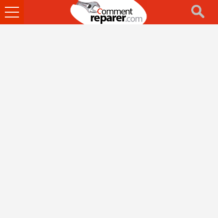
Ouvrir
le
menu