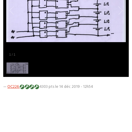
1
/
1
—
OC226
4303 pts
le 14 déc 2019 - 12h54