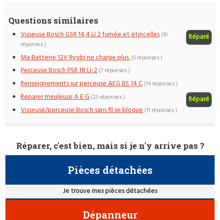
Questions similaires
Visseuse Bosch GSR 14,4 LI 2 fumée et étincelles
(10
Réparé
réponses )
Ma Batterie 12V Ryobi ne charge plus.
(5 réponses )
Perceuse Bosch PSR 18 LI-2
(7 réponses )
Renseignements sur perceuse AEG BS 14 C
(14 réponses )
Reparer meuleuse A E G
(25 réponses )
Réparé
Visseuse/perceuse Bosch sans fil se bloque
(11 réponses )
Réparer, c'est bien, mais si je n'y arrive pas ?
Pièces détachées
Je trouve mes pièces détachées
Dépanneur