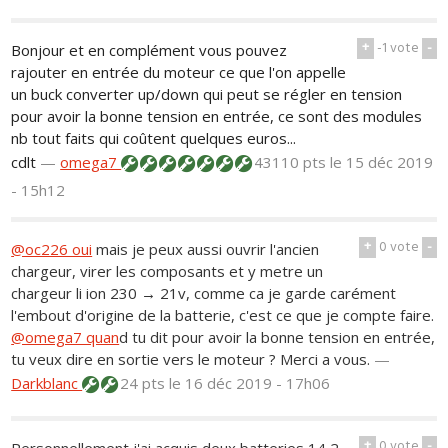
+
-1
vote
-
Bonjour et en complément vous pouvez
rajouter en entrée du moteur ce que l'on appelle
un buck converter up/down qui peut se régler en tension
pour avoir la bonne tension en entrée, ce sont des modules
nb tout faits qui coûtent quelques euros...
cdlt
—
omega7
43110 pts
le 15 déc 2019
- 15h12
+
0
vote
-
@oc226 oui
mais je peux aussi ouvrir l'ancien
chargeur, virer les composants et y metre un
chargeur li ion 230 → 21v, comme ca je garde carément
l'embout d'origine de la batterie, c'est ce que je compte faire.
@omega7 quan
d tu dit pour avoir la bonne tension en entrée,
tu veux dire en sortie vers le moteur ? Merci a vous.
—
Darkblanc
24 pts
le 16 déc 2019 - 17h06
+
0
vote
-
Personnellement j'ai acquis deux batteries 14,2