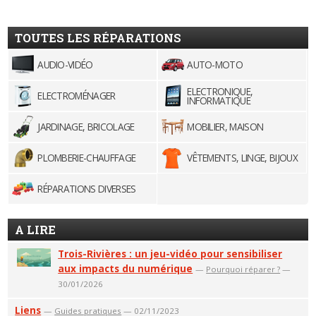
TOUTES LES RÉPARATIONS
AUDIO-VIDÉO
AUTO-MOTO
ELECTRONIQUE,
ELECTROMÉNAGER
INFORMATIQUE
JARDINAGE, BRICOLAGE
MOBILIER, MAISON
PLOMBERIE-CHAUFFAGE
VÊTEMENTS, LINGE, BIJOUX
RÉPARATIONS DIVERSES
A LIRE
Trois-Rivières : un jeu-vidéo pour sensibiliser
aux impacts du numérique
—
Pourquoi réparer ?
—
30/01/2026
Liens
—
Guides pratiques
— 02/11/2023