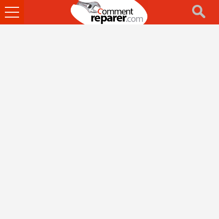
Ouvrir
le
menu