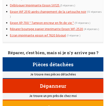
Débloquer Imprimante Epson SX125
(5 réponses )
Epson WF 2510 après changement de la cartouche noir
(13 réponses
)
Epson XP-700 " Tampon encreur en fin de vie "
(11 réponses )
Réparer bourrage papier imprimante Epson WF-2520
(4 réponses )
Ecran imprimante epson wf 7620 bloqué
(1 réponse )
Réparer, c'est bien, mais si je n'y arrive pas ?
Pièces détachées
Je trouve mes pièces détachées
Dépanneur
Je trouve un pro près de chez moi