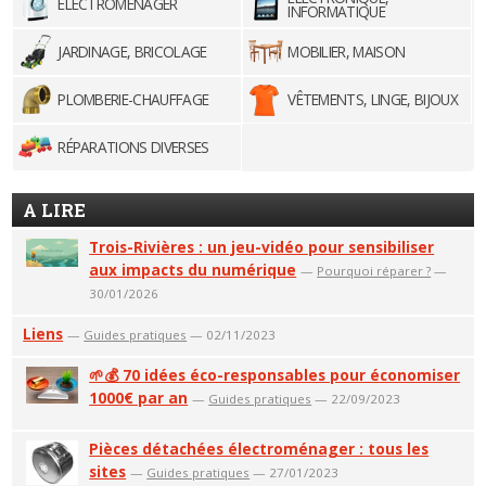
ELECTROMÉNAGER
INFORMATIQUE
JARDINAGE, BRICOLAGE
MOBILIER, MAISON
PLOMBERIE-CHAUFFAGE
VÊTEMENTS, LINGE, BIJOUX
RÉPARATIONS DIVERSES
A LIRE
Trois-Rivières : un jeu-vidéo pour sensibiliser
aux impacts du numérique
—
Pourquoi réparer ?
—
30/01/2026
Liens
—
Guides pratiques
— 02/11/2023
🌱💰 70 idées éco-responsables pour économiser
1000€ par an
—
Guides pratiques
— 22/09/2023
Pièces détachées électroménager : tous les
sites
—
Guides pratiques
— 27/01/2023