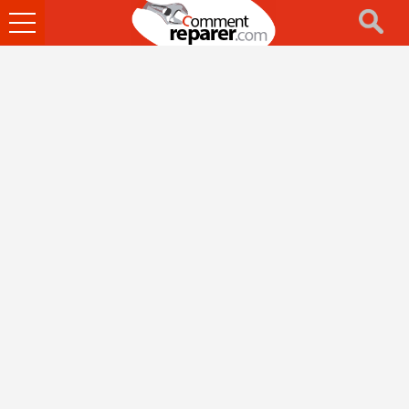
Ouvrir
le
menu