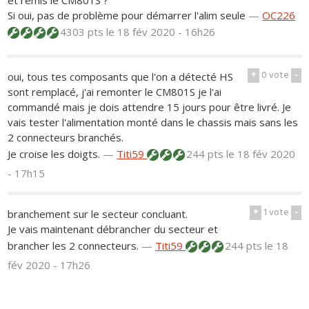
et remis le CM801S ?
Si oui, pas de problème pour démarrer l'alim seule
—
OC226
4303 pts
le 18 fév 2020 - 16h26
+
0
vote
-
oui, tous tes composants que l'on a détecté HS
sont remplacé, j'ai remonter le CM801S je l'ai
commandé mais je dois attendre 15 jours pour être livré. Je
vais tester l'alimentation monté dans le chassis mais sans les
2 connecteurs branchés.
Je croise les doigts.
—
Titi59
244 pts
le 18 fév 2020
- 17h15
+
1
vote
-
branchement sur le secteur concluant.
Je vais maintenant débrancher du secteur et
brancher les 2 connecteurs.
—
Titi59
244 pts
le 18
fév 2020 - 17h26