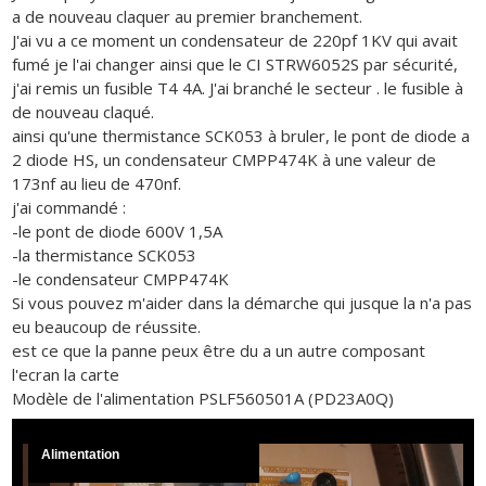
a de nouveau claquer au premier branchement.
J'ai vu a ce moment un condensateur de 220pf 1KV qui avait
fumé je l'ai changer ainsi que le CI STRW6052S par sécurité,
j'ai remis un fusible T4 4A. J'ai branché le secteur . le fusible à
de nouveau claqué.
ainsi qu'une thermistance SCK053 à bruler, le pont de diode a
2 diode HS, un condensateur CMPP474K à une valeur de
173nf au lieu de 470nf.
j'ai commandé :
-le pont de diode 600V 1,5A
-la thermistance SCK053
-le condensateur CMPP474K
Si vous pouvez m'aider dans la démarche qui jusque la n'a pas
eu beaucoup de réussite.
est ce que la panne peux être du a un autre composant
l'ecran la carte
Modèle de l'alimentation PSLF560501A (PD23A0Q)
Alimentation