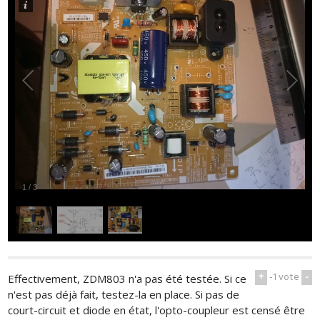
1
/
3
+
-1
vote
-
Effectivement, ZDM803 n'a pas été testée. Si ce
n'est pas déjà fait, testez-la en place. Si pas de
court-circuit et diode en état, l'opto-coupleur est censé être