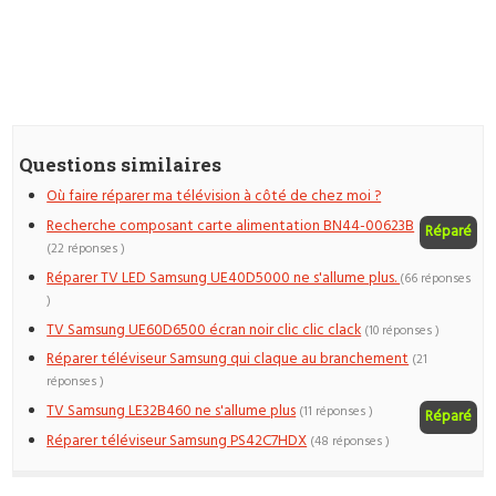
Questions similaires
Où faire réparer ma télévision à côté de chez moi ?
Recherche composant carte alimentation BN44-00623B
Réparé
(22 réponses )
Réparer TV LED Samsung UE40D5000 ne s'allume plus.
(66 réponses
)
TV Samsung UE60D6500 écran noir clic clic clack
(10 réponses )
Réparer téléviseur Samsung qui claque au branchement
(21
réponses )
TV Samsung LE32B460 ne s'allume plus
(11 réponses )
Réparé
Réparer téléviseur Samsung PS42C7HDX
(48 réponses )