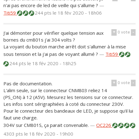
n'ai pas encore de led de veille qui s'allume ?
—
Titi59
244 pts
le 18 fév 2020 - 18h06
+
0
vote
-
J'ai démonter pour vérifier quelque tension aux
bornes du cm801s j'ai 304 volts ?
La voyant du bouton marche arrêt doit s'allumer à la mise
sous tension et la j'ai pas de voyant allumé ?
—
Titi59
244 pts
le 18 fév 2020 - 18h25
+
0
vote
-
Pas de documentation.
L'alim seule, sur le connecteur CNM803 reliez 14
(PS_ON) à 12 (A5V). Mesurez les tensions sur ce connecteur.
Les infos sont sérigraphiées à coté du connecteur 230V.
Pour le connecteur des bandeaux de LED, je suppose qu'il lui
faut une charge.
304V sur CM801S, ça parait convenable.
—
OC226
4303 pts
le 18 fév 2020 - 19h00