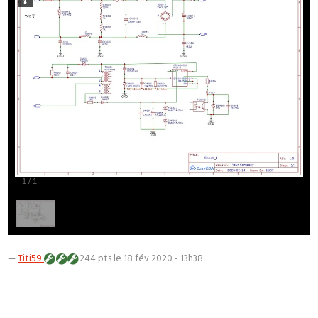
1
/
1
—
Titi59
244 pts
le 18 fév 2020 - 13h38