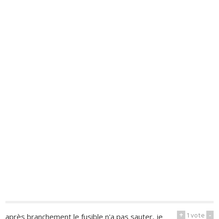
+
1
vote
-
après branchement le fusible n'a pas sauter, je