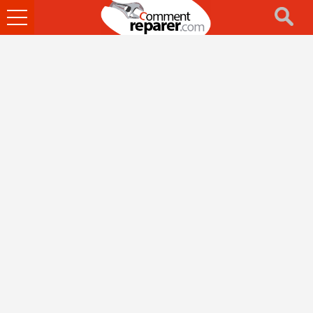
Ouvrir
le
menu