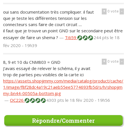
+
0
vote
-
oui sans documentation très compliquer. il faut
que je teste les différentes tension sur les
connecteurs sans faire de court circuit ....
il faut que je trouve un point GND sur le secondaire peut être
essayer de faire un shema ?
—
Titi59
244 pts
le 18
fév 2020 - 19h39
+
0
vote
-
8, 9 et 10 du CNM803 = GND
J'avais essayé de relever le schéma, il y avait
trop de parties peu visibles de la carte ici
https://assets.shopjimmy.com/media/catalog/product/cache/
1/image/f8f28dc4a19c21aeb55ee5774693fb5d/s/h/shopjim
my-bn44-00505a-bottom.jpg
—
OC226
4303 pts
le 18 fév 2020 - 19h56
Répondre/Commenter