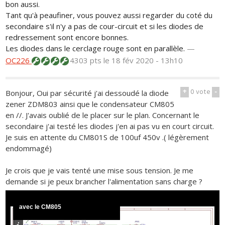
bon aussi.
Tant qu'à peaufiner, vous pouvez aussi regarder du coté du
secondaire s'il n'y a pas de cour-circuit et si les diodes de
redressement sont encore bonnes.
Les diodes dans le cerclage rouge sont en parallèle.
—
OC226
4303 pts
le 18 fév 2020 - 13h10
+
0
vote
-
Bonjour, Oui par sécurité j'ai dessoudé la diode
zener ZDM803 ainsi que le condensateur CM805
en //. J'avais oublié de le placer sur le plan. Concernant le
secondaire j'ai testé les diodes j'en ai pas vu en court circuit.
Je suis en attente du CM801S de 100uf 450v .( légèrement
endommagé)
Je crois que je vais tenté une mise sous tension. Je me
demande si je peux brancher l'alimentation sans charge ?
avec le CM805