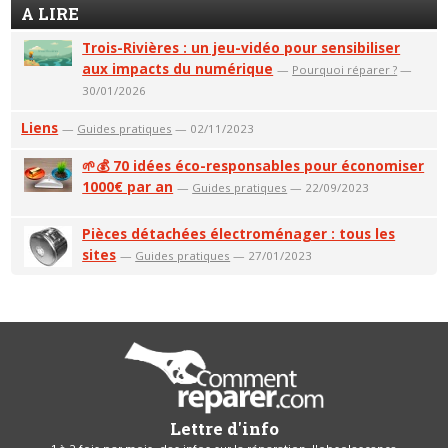
A LIRE
Trois-Rivières : un jeu-vidéo pour sensibiliser
aux impacts du numérique
—
Pourquoi réparer ?
—
30/01/2026
Liens
—
Guides pratiques
— 02/11/2023
🌱💰 70 idées éco-responsables pour économiser
1000€ par an
—
Guides pratiques
— 22/09/2023
Pièces détachées électroménager : tous les
sites
—
Guides pratiques
— 27/01/2023
Lettre d'info