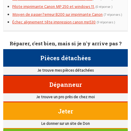
Pilote imprimante Canon MP 250 et windows 11.
(0 réponse )
Moyen de passer l'erreur B200 sur imprimante Canon
(7 réponses )
Échec alignement tête impression canon mp530
(9 réponses )
Réparer, c'est bien, mais si je n'y arrive pas ?
Pièces détachées
Je trouve mes pièces détachées
Dépanneur
Je trouve un pro près de chez moi
Jeter
Le donner sur un site de Don