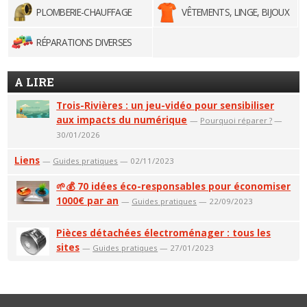
PLOMBERIE-CHAUFFAGE
VÊTEMENTS, LINGE, BIJOUX
RÉPARATIONS DIVERSES
A LIRE
Trois-Rivières : un jeu-vidéo pour sensibiliser
aux impacts du numérique
—
Pourquoi réparer ?
—
30/01/2026
Liens
—
Guides pratiques
— 02/11/2023
🌱💰 70 idées éco-responsables pour économiser
1000€ par an
—
Guides pratiques
— 22/09/2023
Pièces détachées électroménager : tous les
sites
—
Guides pratiques
— 27/01/2023