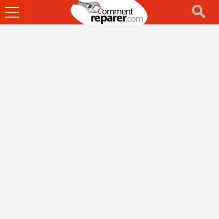
Ouvrir
le
menu