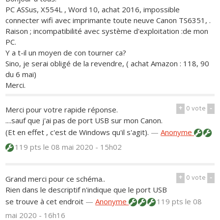
PC ASSus, X554L , Word 10, achat 2016, impossible
connecter wifi avec imprimante toute neuve Canon TS6351, .
Raison ; incompatibilité avec système d'exploitation :de mon
PC.
Y a t-il un moyen de con tourner ca?
Sino, je serai obligé de la revendre, ( achat Amazon : 118, 90
du 6 mai)
Merci.
+
0
vote
-
Merci pour votre rapide réponse.
....sauf que j'ai pas de port USB sur mon Canon.
(Et en effet , c'est de Windows qu'il s'agit).
—
Anonyme
119 pts
le 08 mai 2020 - 15h02
+
0
vote
-
Grand merci pour ce schéma..
Rien dans le descriptif n'indique que le port USB
se trouve à cet endroit
—
Anonyme
119 pts
le 08
mai 2020 - 16h16