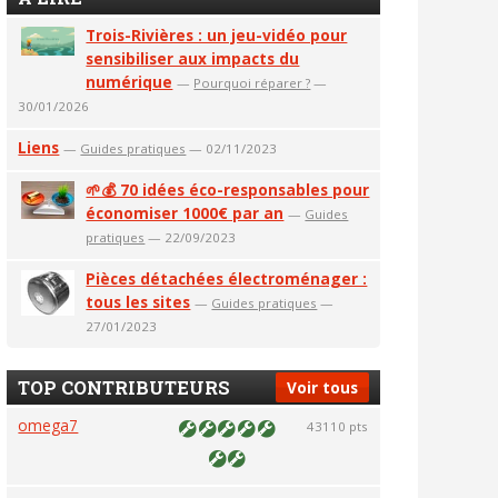
Trois-Rivières : un jeu-vidéo pour
sensibiliser aux impacts du
numérique
—
Pourquoi réparer ?
—
30/01/2026
Liens
—
Guides pratiques
— 02/11/2023
🌱💰 70 idées éco-responsables pour
économiser 1000€ par an
—
Guides
pratiques
— 22/09/2023
Pièces détachées électroménager :
tous les sites
—
Guides pratiques
—
27/01/2023
TOP CONTRIBUTEURS
Voir tous
omega7
43110 pts