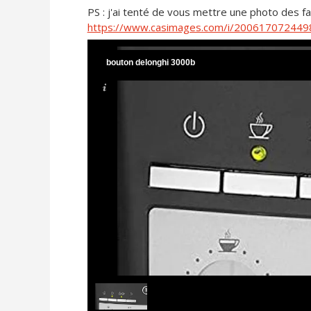
PS : j'ai tenté de vous mettre une photo des f
https://www.casimages.com/i/200617072449
bouton delonghi 3000b