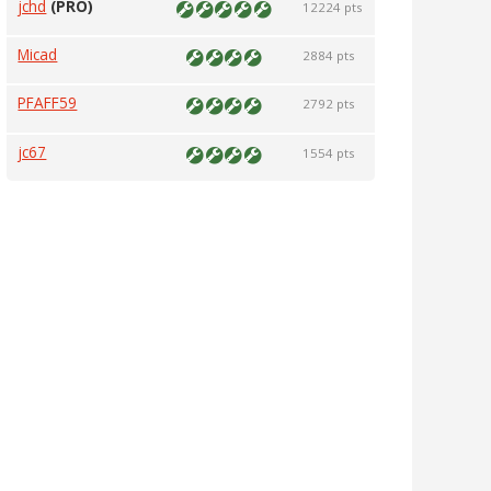
jchd
(PRO)
12224 pts
Micad
2884 pts
PFAFF59
2792 pts
jc67
1554 pts