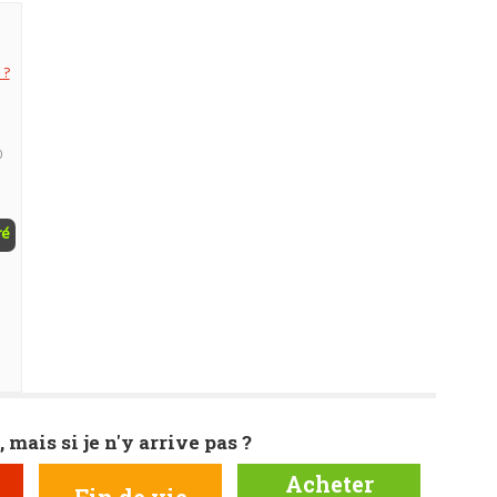
 ?
0
ré
, mais si je n'y arrive pas ?
Acheter