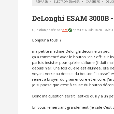
RÉPARER
ELECTROMÉNAGER
CAFETIÈRE
DELO
DeLonghi ESAM 3000B - 
Question posée par
ozf
7 pts
Le 17 Juin 2020 - 07h13
Bonjour à tous :)
ma petite machine Delonghi déconne un peu.
ça a commencé avec le bouton "on / off" sur lequ
parfois insister pour qu'elle s'allume (il doit mal 
depuis hier, une fois qu'elle est allumée, elle
voyant verre au dessus du bouton "1 tasse" est
remet à broyer du grain encore et encore. J'ai 
Je suppose que c'est à cause du bouton décon
Donc ma question serait : est-ce qu'il y a un 
En vous remerciant grandement (le café c'est q