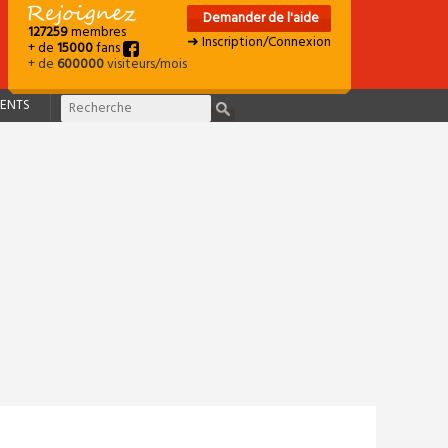
Demander de l'aide
127259
membres
➜ Inscription/Connexion
+ de
15000
fans
+ de
600000
visiteurs/mois
ENTS