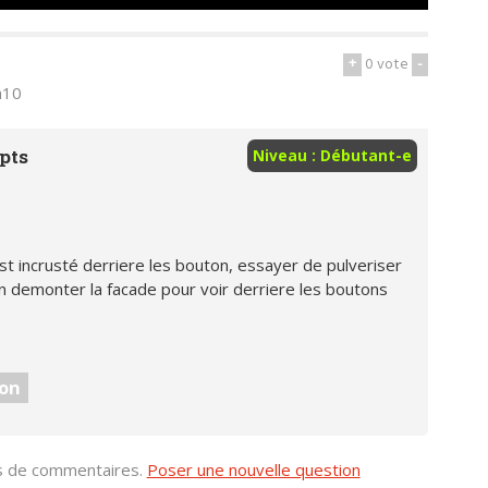
+
0
vote
-
h10
pts
Niveau : Débutant-e
est incrusté derriere les bouton, essayer de pulveriser
on demonter la facade pour voir derriere les boutons
on
us de commentaires.
Poser une nouvelle question