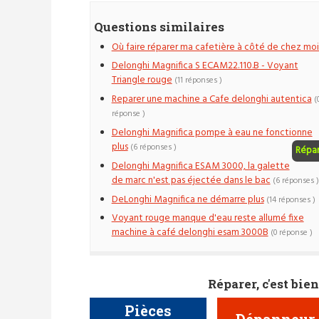
Questions similaires
Où faire réparer ma cafetière à côté de chez moi
Delonghi Magnifica S ECAM22.110.B - Voyant
Triangle rouge
(11 réponses )
Reparer une machine a Cafe delonghi autentica
(
réponse )
Delonghi Magnifica pompe à eau ne fonctionne
plus
(6 réponses )
Répa
Delonghi Magnifica ESAM 3000, la galette
de marc n'est pas éjectée dans le bac
(6 réponses )
DeLonghi Magnifica ne démarre plus
(14 réponses )
Voyant rouge manque d'eau reste allumé fixe
machine à café delonghi esam 3000B
(0 réponse )
Réparer, c'est bien
Pièces