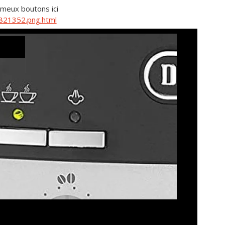
ameux boutons ici
821352.png.html