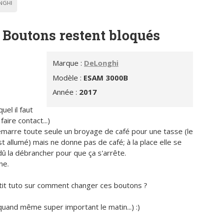
NGHI
Boutons restent bloqués
Marque :
DeLonghi
Modèle :
ESAM 3000B
Année :
2017
el il faut
faire contact...)
 démarre toute seule un broyage de café pour une tasse (le
 allumé) mais ne donne pas de café; à la place elle se
dû la débrancher pour que ça s'arrête.
ne.
petit tuto sur comment changer ces boutons ?
uand même super important le matin...) :)