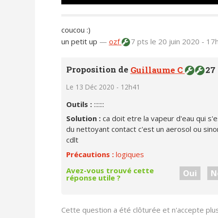
coucou :)
un petit up
—
ozf
7 pts
le 20 juin 2020 - 17
Proposition de
Guillaume C
27 
Le 13 Déc 2020 - 12h41
Outils :
:::::::
Solution :
ca doit etre la vapeur d'eau qui s'
du nettoyant contact c'est un aerosol ou sin
cdlt
Précautions :
logiques
Avez-vous trouvé cette
Oui
N
réponse utile ?
Cette question a été clôturée et n'accepte pl