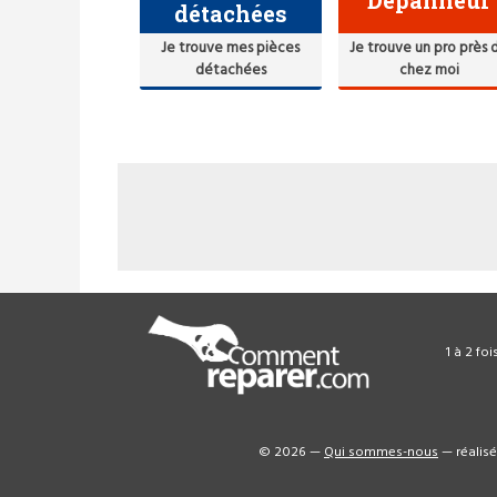
Dépanneur
détachées
Je trouve mes pièces
Je trouve un pro près 
détachées
chez moi
1 à 2 fo
© 2026 —
Qui sommes-nous
— réalis