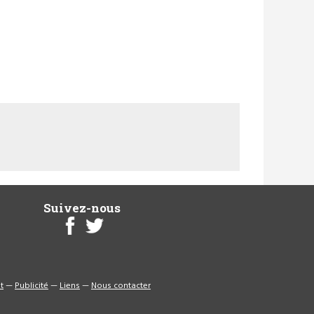
Suivez-nous
t
—
Publicité
—
Liens
—
Nous contacter