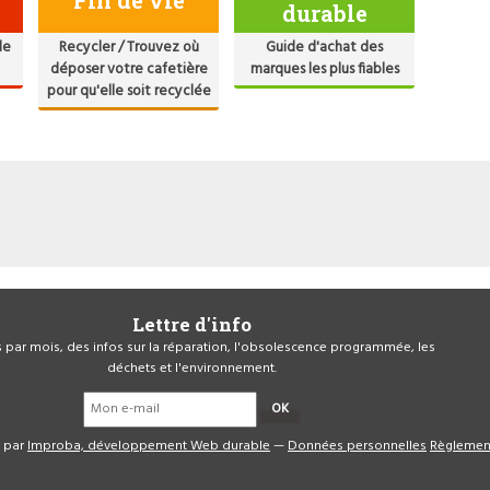
Fin de vie
durable
de
Recycler / Trouvez où
Guide d'achat des
déposer votre cafetière
marques les plus fiables
pour qu'elle soit recyclée
Lettre d'info
is par mois, des infos sur la réparation, l'obsolescence programmée, les
déchets et l'environnement.
OK
é par
Improba, développement Web durable
—
Données personnelles
Règlemen