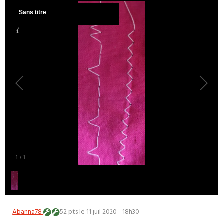
Sans titre
1
/
1
—
Abanna78
52 pts
le 11 juil 2020 - 18h30