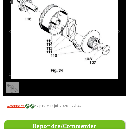
1
/
1
—
Abanna78
52 pts
le 12 juil 2020 - 22h47
Répondre/Commenter