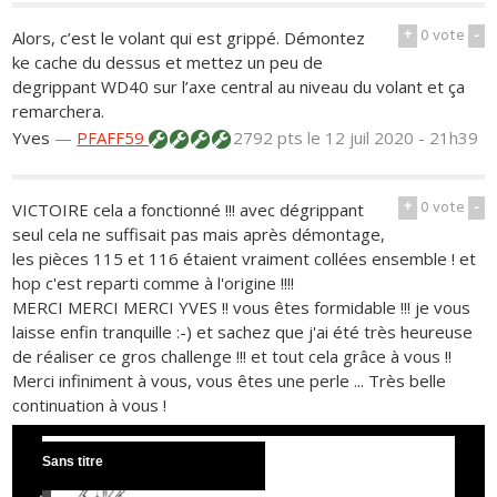
+
0
vote
-
Alors, c’est le volant qui est grippé. Démontez
ke cache du dessus et mettez un peu de
degrippant WD40 sur l’axe central au niveau du volant et ça
remarchera.
Yves
—
PFAFF59
2792 pts
le 12 juil 2020 - 21h39
+
0
vote
-
VICTOIRE cela a fonctionné !!! avec dégrippant
seul cela ne suffisait pas mais après démontage,
les pièces 115 et 116 étaient vraiment collées ensemble ! et
hop c'est reparti comme à l'origine !!!!
MERCI MERCI MERCI YVES !! vous êtes formidable !!! je vous
laisse enfin tranquille :-) et sachez que j'ai été très heureuse
de réaliser ce gros challenge !!! et tout cela grâce à vous !!
Merci infiniment à vous, vous êtes une perle ... Très belle
continuation à vous !
Sans titre