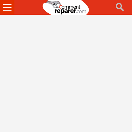
Ouvrir
le
menu