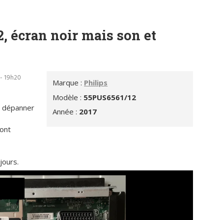
, écran noir mais son et
 - 19h20
Marque :
Philips
Modèle :
55PUS6561/12
ur dépanner
Année :
2017
ont
jours.