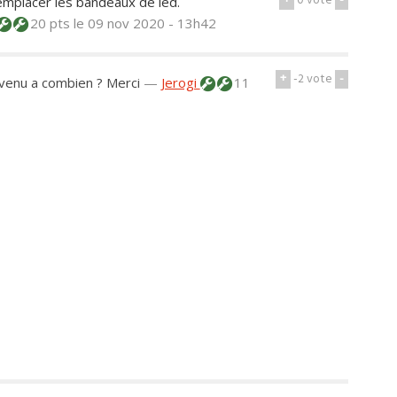
+
0
vote
-
 remplacer les bandeaux de led.
20 pts
le 09 nov 2020 - 13h42
+
-2
vote
-
revenu a combien ? Merci
—
Jerogi
11