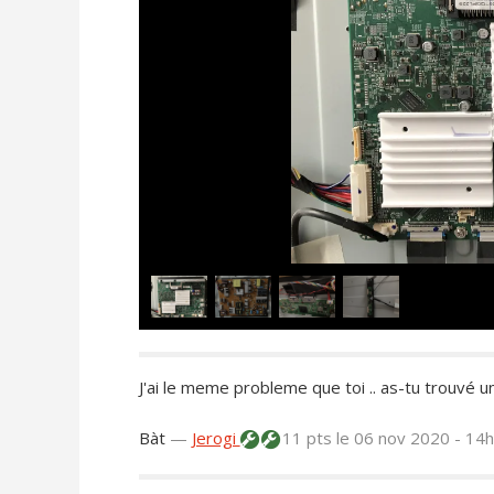
J'ai le meme probleme que toi .. as-tu trouvé un
Bàt
—
Jerogi
11 pts
le 06 nov 2020 - 14