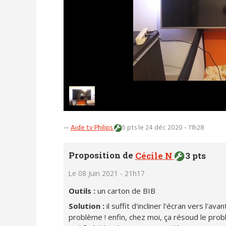
—
Aide tv Philips
5 pts
le 24 déc 2020 - 11h28
Proposition de
Cécile N
3 pts
Le 08 Juin 2021 - 21h17
Outils :
un carton de BIB
Solution :
il suffit d'incliner l'écran vers l'a
problème ! enfin, chez moi, ça résoud le prob