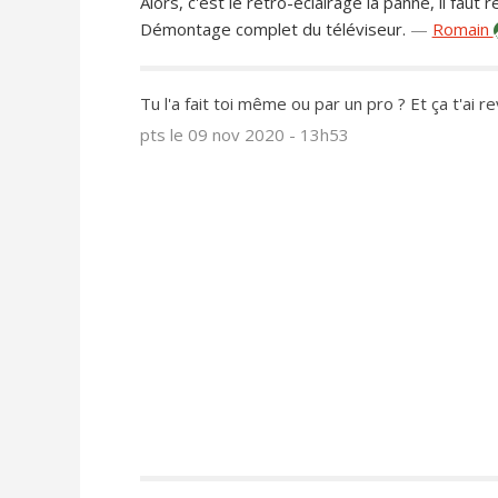
Alors, c'est le rétro-éclairage la panne, il faut
Démontage complet du téléviseur.
—
Romain
Tu l'a fait toi même ou par un pro ? Et ça t'ai 
pts
le 09 nov 2020 - 13h53