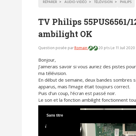
RÉPARER
AUDIO-VIDÉO
TÉLÉVISION
PHILIPS
TV Philips 55PUS6561/12
ambilight OK
Question posée par
Romain
20 pts
Le 11 Juil 2020
Bonjour,
J’aimerais savoir si vous auriez des pistes po
ma télévision.
En début de semaine, deux bandes sombres s
apparus, mais l’image était toujours correct.
Puis d’un coup, l’écran est passé noir.
Le son et la fonction ambilight fonctionnent tou
Sans titre