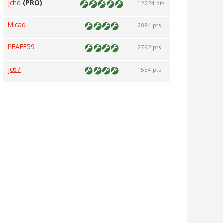
jchd
(PRO)
12224 pts
Micad
2884 pts
PFAFF59
2792 pts
jc67
1554 pts