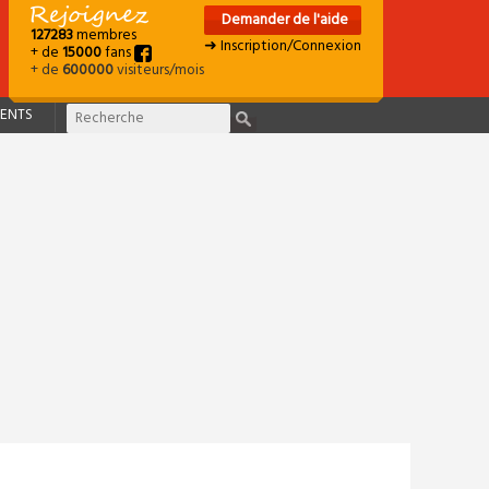
Demander de l'aide
127283
membres
➜ Inscription/Connexion
+ de
15000
fans
+ de
600000
visiteurs/mois
ENTS