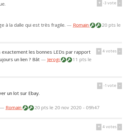
+
-3
vote
-
ue.
 à la dalle qui est très fragile.
—
Romain
20 pts
le
+
4
votes
-
pas exactement les bonnes LEDs par rapport
jours un lien ? Bât
—
Jerogi
11 pts
le
+
-1
vote
-
er un lot sur Ebay.
—
Romain
20 pts
le 20 nov 2020 - 09h47
+
4
votes
-