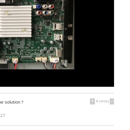
+
4
votes
-
e solution ?
h27