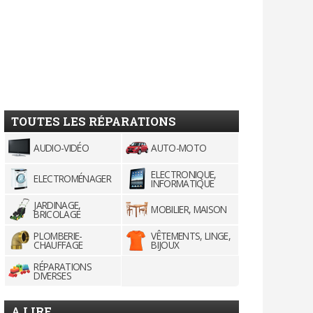
TOUTES LES RÉPARATIONS
AUDIO-VIDÉO
AUTO-MOTO
ELECTRONIQUE,
ELECTROMÉNAGER
INFORMATIQUE
JARDINAGE,
MOBILIER, MAISON
BRICOLAGE
PLOMBERIE-
VÊTEMENTS, LINGE,
CHAUFFAGE
BIJOUX
RÉPARATIONS
DIVERSES
A LIRE