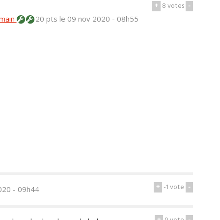
+
8
votes
-
main
20 pts
le 09 nov 2020 - 08h55
+
-1
vote
-
020 - 09h44