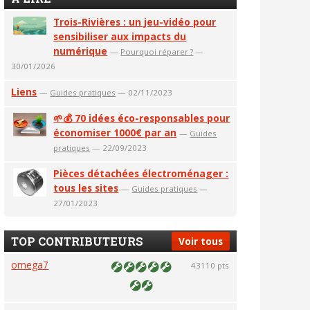
Trois-Rivières : un jeu-vidéo pour
sensibiliser aux impacts du
numérique
—
Pourquoi réparer ?
—
30/01/2026
Liens
—
Guides pratiques
— 02/11/2023
🌱💰 70 idées éco-responsables pour
économiser 1000€ par an
—
Guides
pratiques
— 22/09/2023
Pièces détachées électroménager :
tous les sites
—
Guides pratiques
—
27/01/2023
TOP CONTRIBUTEURS
Voir tous
omega7
43110 pts