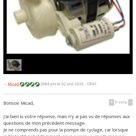
1
/
1
—
Micad
2884 pts
le 02 aoû 2020 - 17h41
+
0
vote
-
Bonsoir Micad,
J'ai bien lu votre réponse, mais n'y ai pas vu de réponses aux
questions de mon précédent message.
Je ne comprends pas pour la pompe de cyclage, car lorsque