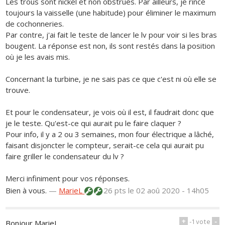
Les trous sont nickel et non obstrués. Par ailleurs, je rince
toujours la vaisselle (une habitude) pour éliminer le maximum
de cochonneries.
Par contre, j'ai fait le teste de lancer le lv pour voir si les bras
bougent. La réponse est non, ils sont restés dans la position
où je les avais mis.
Concernant la turbine, je ne sais pas ce que c'est ni où elle se
trouve.
Et pour le condensateur, je vois où il est, il faudrait donc que
je le teste. Qu'est-ce qui aurait pu le faire claquer ?
Pour info, il y a 2 ou 3 semaines, mon four électrique a lâché,
faisant disjoncter le compteur, serait-ce cela qui aurait pu
faire griller le condensateur du lv ?
Merci infiniment pour vos réponses.
Bien à vous.
—
MarieL
26 pts
le 02 aoû 2020 - 14h05
+
-1
vote
-
Bonjour MarieL,