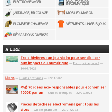
ELECTRONIQUE,
ELECTROMÉNAGER
INFORMATIQUE
JARDINAGE, BRICOLAGE
MOBILIER, MAISON
PLOMBERIE-CHAUFFAGE
VÊTEMENTS, LINGE, BIJOUX
RÉPARATIONS DIVERSES
A LIRE
Trois-Rivières : un jeu-vidéo pour sensibiliser
aux impacts du numérique
—
Pourquoi réparer ?
—
30/01/2026
Liens
—
Guides pratiques
— 02/11/2023
🌱💰 70 idées éco-responsables pour économiser
1000€ par an
—
Guides pratiques
— 22/09/2023
Pièces détachées électroménager : tous les
sites
—
Guides pratiques
— 27/01/2023