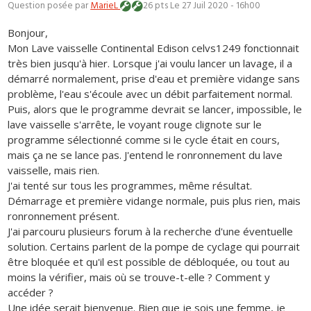
Question posée par
MarieL
26 pts
Le 27 Juil 2020 - 16h00
Bonjour,
Mon Lave vaisselle Continental Edison celvs1249 fonctionnait
très bien jusqu'à hier. Lorsque j'ai voulu lancer un lavage, il a
démarré normalement, prise d'eau et première vidange sans
problème, l'eau s'écoule avec un débit parfaitement normal.
Puis, alors que le programme devrait se lancer, impossible, le
lave vaisselle s'arrête, le voyant rouge clignote sur le
programme sélectionné comme si le cycle était en cours,
mais ça ne se lance pas. J'entend le ronronnement du lave
vaisselle, mais rien.
J'ai tenté sur tous les programmes, même résultat.
Démarrage et première vidange normale, puis plus rien, mais
ronronnement présent.
J'ai parcouru plusieurs forum à la recherche d'une éventuelle
solution. Certains parlent de la pompe de cyclage qui pourrait
être bloquée et qu'il est possible de débloquée, ou tout au
moins la vérifier, mais où se trouve-t-elle ? Comment y
accéder ?
Une idée serait bienvenue. Bien que je sois une femme, je