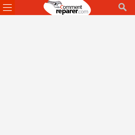
Ouvrir
le
menu