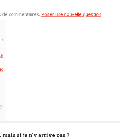
us de commentaires.
Poser une nouvelle question
 ?
ds
HS
(9
, mais si je n'y arrive pas ?