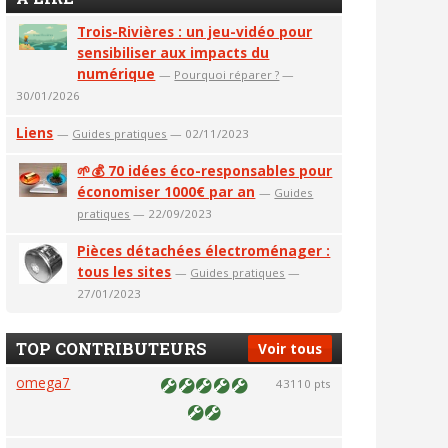
Trois-Rivières : un jeu-vidéo pour
sensibiliser aux impacts du
numérique
—
Pourquoi réparer ?
—
30/01/2026
Liens
—
Guides pratiques
— 02/11/2023
🌱💰 70 idées éco-responsables pour
économiser 1000€ par an
—
Guides
pratiques
— 22/09/2023
Pièces détachées électroménager :
tous les sites
—
Guides pratiques
—
27/01/2023
TOP CONTRIBUTEURS
Voir tous
omega7
43110 pts