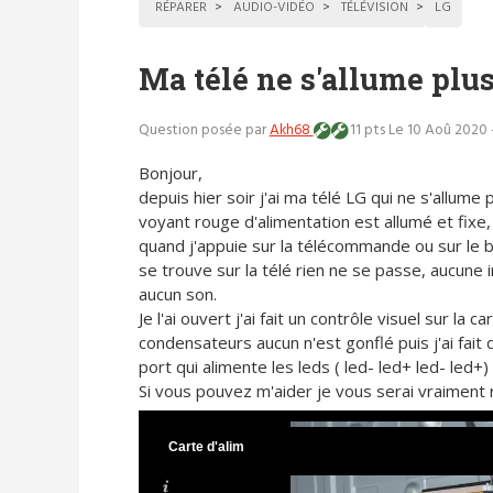
RÉPARER
AUDIO-VIDÉO
TÉLÉVISION
LG
Ma télé ne s'allume plu
Question posée par
Akh68
11 pts
Le 10 Aoû 2020 
Bonjour,
depuis hier soir j'ai ma télé LG qui ne s'allume p
voyant rouge d'alimentation est allumé et fixe,
quand j'appuie sur la télécommande ou sur le 
se trouve sur la télé rien ne se passe, aucune
aucun son.
Je l'ai ouvert j'ai fait un contrôle visuel sur l
condensateurs aucun n'est gonflé puis j'ai fait 
port qui alimente les leds ( led- led+ led- led+)
Si vous pouvez m'aider je vous serai vraiment
Carte d'alim