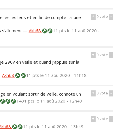
+
0
vote
-
te les les leds et en fin de compte j'ai une
s s'allument
—
Akh68
11 pts
le 11 aoû 2020 -
+
0
vote
-
je 290v en veille et quand j'appuie sur la
—
Akh68
11 pts
le 11 aoû 2020 - 11h18
+
0
vote
-
uge en voulant sortir de veille, connote un
1431 pts
le 11 aoû 2020 - 12h49
+
0
vote
-
Akh68
11 pts
le 11 aoû 2020 - 13h49