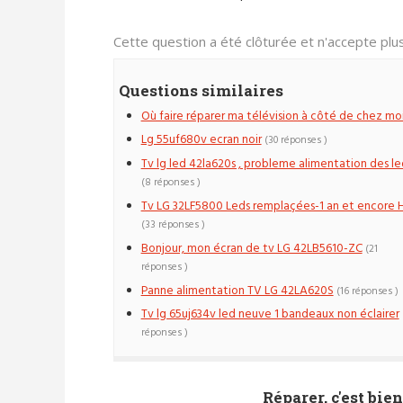
Cette question a été clôturée et n'accepte pl
Questions similaires
Où faire réparer ma télévision à côté de chez moi
Lg 55uf680v ecran noir
(30 réponses )
Tv lg led 42la620s , probleme alimentation des le
(8 réponses )
Tv LG 32LF5800 Leds remplaçées-1 an et encore 
(33 réponses )
Bonjour, mon écran de tv LG 42LB5610-ZC
(21
réponses )
Panne alimentation TV LG 42LA620S
(16 réponses )
Tv lg 65uj634v led neuve 1 bandeaux non éclairer
réponses )
Réparer, c'est bien