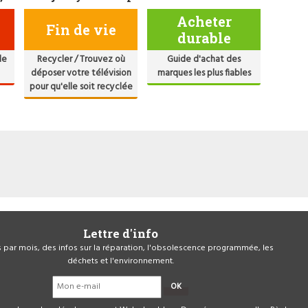
Acheter
Fin de vie
durable
de
Recycler / Trouvez où
Guide d'achat des
déposer votre télévision
marques les plus fiables
pour qu'elle soit recyclée
Lettre d'info
is par mois, des infos sur la réparation, l'obsolescence programmée, les
déchets et l'environnement.
OK