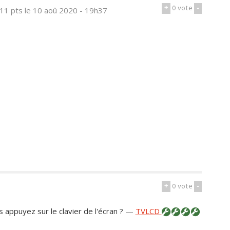
+
0
vote
-
11 pts
le 10 aoû 2020 - 19h37
+
0
vote
-
 appuyez sur le clavier de l'écran ?
—
TVLCD