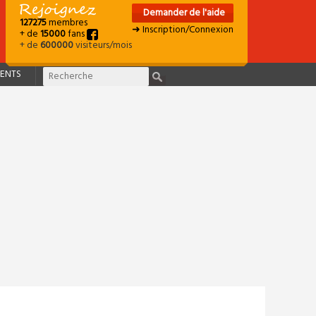
Demander de l'aide
127275
membres
➜ Inscription/Connexion
+ de
15000
fans
+ de
600000
visiteurs/mois
ENTS