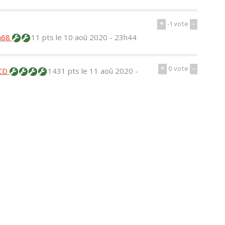
+
-1
vote
-
h68
11 pts
le 10 aoû 2020 - 23h44
+
0
vote
-
CD
1431 pts
le 11 aoû 2020 -