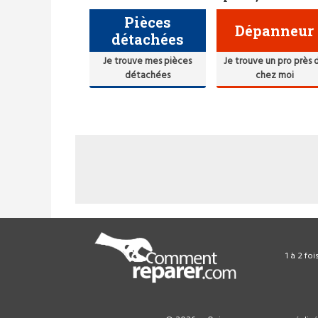
Pièces
Dépanneur
détachées
Je trouve mes pièces
Je trouve un pro près 
détachées
chez moi
1 à 2 fo