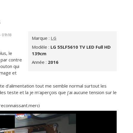
s
- 01h18
Marque :
LG
Modèle :
LG 55LF5610 TV LED Full HD
lus, le
139cm
 par contre
Année :
2016
bouton qui
 image et
a carte d'alimentation tout me semble normal surtout les
des teste et la je m'aperçois que j'ai aucune tension sur le
 reconnaissant.merci