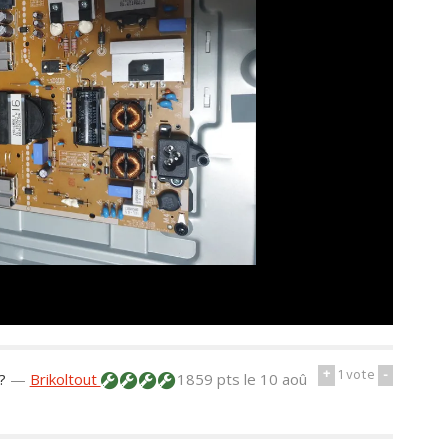
+
1
vote
-
?
—
Brikoltout
1859 pts
le 10 aoû