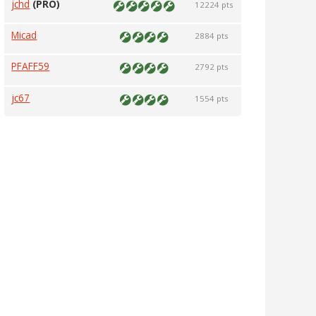
jchd
(PRO)
12224 pts
Micad
2884 pts
PFAFF59
2792 pts
jc67
1554 pts