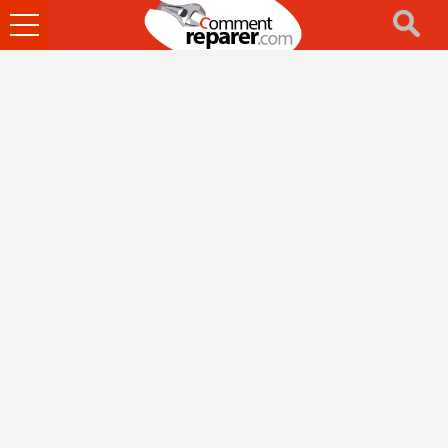
Ouvrir
le
menu