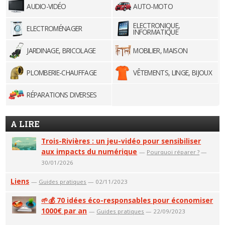
AUDIO-VIDÉO
AUTO-MOTO
ELECTRONIQUE,
ELECTROMÉNAGER
INFORMATIQUE
JARDINAGE, BRICOLAGE
MOBILIER, MAISON
PLOMBERIE-CHAUFFAGE
VÊTEMENTS, LINGE, BIJOUX
RÉPARATIONS DIVERSES
A LIRE
Trois-Rivières : un jeu-vidéo pour sensibiliser
aux impacts du numérique
—
Pourquoi réparer ?
—
30/01/2026
Liens
—
Guides pratiques
— 02/11/2023
🌱💰 70 idées éco-responsables pour économiser
1000€ par an
—
Guides pratiques
— 22/09/2023