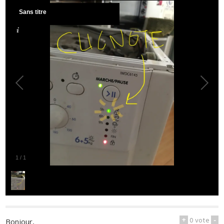
Sans titre
1
/
1
+
0
vote
-
Bonjour,