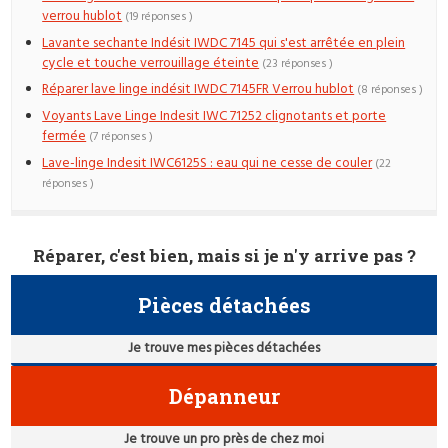
verrou hublot
(19 réponses )
Lavante sechante Indésit IWDC 7145 qui s'est arrêtée en plein
cycle et touche verrouillage éteinte
(23 réponses )
Réparer lave linge indésit IWDC 7145FR Verrou hublot
(8 réponses )
Voyants Lave Linge Indesit IWC 71252 clignotants et porte
fermée
(7 réponses )
Lave-linge Indesit IWC6125S : eau qui ne cesse de couler
(22
réponses )
Réparer, c'est bien, mais si je n'y arrive pas ?
Pièces détachées
Je trouve mes pièces détachées
Dépanneur
Je trouve un pro près de chez moi