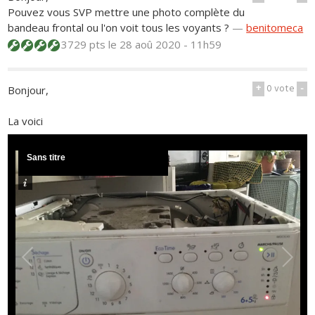
Pouvez vous SVP mettre une photo complète du
bandeau frontal ou l'on voit tous les voyants ?
—
benitomeca
3729 pts
le 28 aoû 2020 - 11h59
+
0
vote
-
Bonjour,
La voici
Sans titre