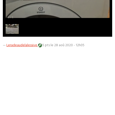
1
/
1
—
Leradeaudelalessive
5 pts
le 28 aoû 2020 - 12h05