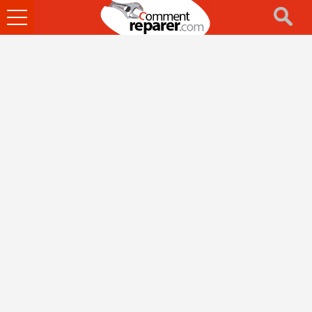
Ouvrir
le
menu